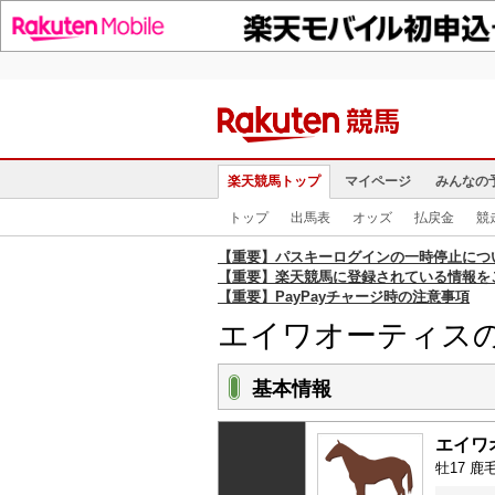
楽天競馬トップ
マイページ
みんなの
トップ
出馬表
オッズ
払戻金
競
【重要】パスキーログインの一時停止につ
【重要】楽天競馬に登録されている情報を
【重要】PayPayチャージ時の注意事項
エイワオーティス
基本情報
エイワ
牡17 鹿