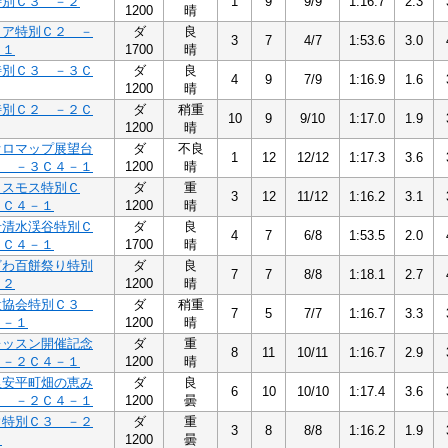
特別Ｃ３ －２
1
9
9/9
1:16.7
2.3
1200
晴
リア特別Ｃ２ －
ダ
良
3
7
4/7
1:53.6
3.0
－１
1700
晴
特別Ｃ３ －３Ｃ
ダ
良
4
9
7/9
1:16.9
1.6
1200
晴
特別Ｃ２ －２Ｃ
ダ
稍重
10
9
9/10
1:17.0
1.9
1200
晴
オロマップ展望台
ダ
不良
1
12
12/12
1:17.3
3.6
３ －３Ｃ４－１
1200
晴
コスモス特別Ｃ
ダ
重
3
12
11/12
1:16.2
3.1
３Ｃ４－１
1200
晴
岩清水渓谷特別Ｃ
ダ
良
4
7
6/8
1:53.5
2.0
３Ｃ４－１
1700
晴
ざわ百餅祭り特別
ダ
良
7
7
8/8
1:18.1
2.7
－２
1200
晴
設協会特別Ｃ３
ダ
稍重
7
5
7/7
1:16.7
3.3
４－１
1200
晴
レッスン開催記念
ダ
重
8
11
10/11
1:16.7
2.9
 －２Ｃ４－１
1200
晴
里安平町畑の恵み
ダ
良
6
10
10/10
1:17.4
3.6
３ －２Ｃ４－１
1200
曇
ウ特別Ｃ３ －２
ダ
重
3
8
8/8
1:16.2
1.9
１
1200
曇