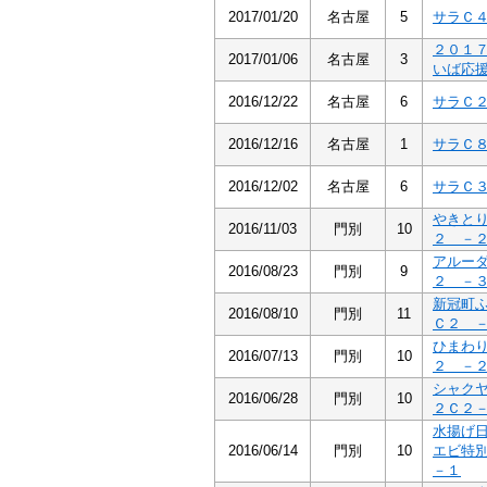
2017/01/20
名古屋
5
サラＣ
２０１
2017/01/06
名古屋
3
いば応
2016/12/22
名古屋
6
サラＣ
2016/12/16
名古屋
1
サラＣ
2016/12/02
名古屋
6
サラＣ
やきと
2016/11/03
門別
10
２ －
アルー
2016/08/23
門別
9
２ －
新冠町
2016/08/10
門別
11
Ｃ２ 
ひまわ
2016/07/13
門別
10
２ －
シャク
2016/06/28
門別
10
２Ｃ２
水揚げ
2016/06/14
門別
10
エビ特
－１