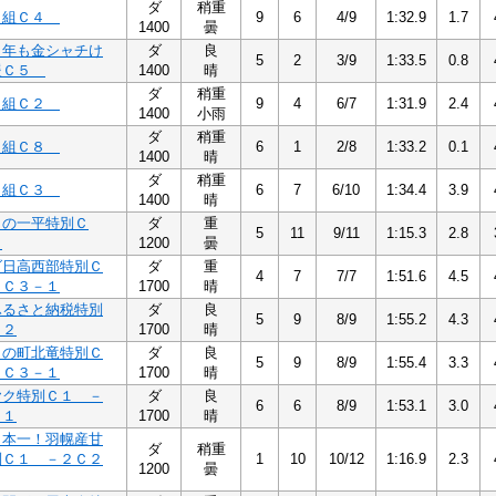
ダ
稍重
４組Ｃ４
9
6
4/9
1:32.9
1.7
1400
曇
７年も金シャチけ
ダ
良
5
2
3/9
1:33.5
0.8
援Ｃ５
1400
晴
ダ
稍重
２組Ｃ２
9
4
6/7
1:31.9
2.4
1400
小雨
ダ
稍重
８組Ｃ８
6
1
2/8
1:33.2
0.1
1400
晴
ダ
稍重
３組Ｃ３
6
7
6/10
1:34.4
3.9
1400
晴
りの一平特別Ｃ
ダ
重
5
11
9/11
1:15.3
2.8
２
1200
曇
ダ日高西部特別Ｃ
ダ
重
4
7
7/7
1:51.6
4.5
３Ｃ３－１
1700
晴
ふるさと納税特別
ダ
良
5
9
8/9
1:55.2
4.3
－２
1700
晴
りの町北竜特別Ｃ
ダ
良
5
9
8/9
1:55.4
3.3
２Ｃ３－１
1700
晴
ヤク特別Ｃ１ －
ダ
良
6
6
8/9
1:53.1
3.0
－１
1700
晴
日本一！羽幌産甘
ダ
稍重
別Ｃ１ －２Ｃ２
1
10
10/12
1:16.9
2.3
1200
曇