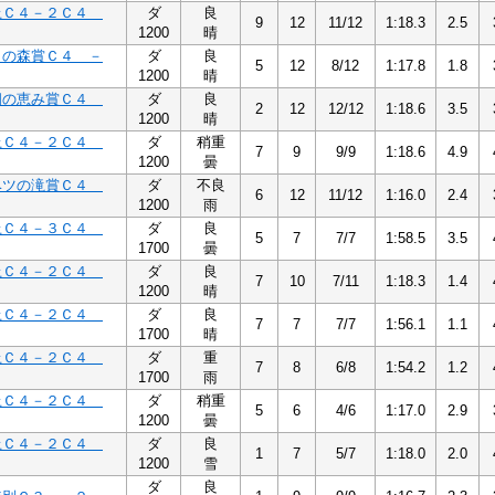
上Ｃ４－２Ｃ４
ダ
良
9
12
11/12
1:18.3
2.5
1200
晴
リの森賞Ｃ４ －
ダ
良
5
12
8/12
1:17.8
1.8
1200
晴
畑の恵み賞Ｃ４
ダ
良
2
12
12/12
1:18.6
3.5
1200
晴
上Ｃ４－２Ｃ４
ダ
稍重
7
9
9/9
1:18.6
4.9
1200
曇
ベツの滝賞Ｃ４
ダ
不良
6
12
11/12
1:16.0
2.4
1200
雨
上Ｃ４－３Ｃ４
ダ
良
5
7
7/7
1:58.5
3.5
1700
曇
上Ｃ４－２Ｃ４
ダ
良
7
10
7/11
1:18.3
1.4
1200
晴
上Ｃ４－２Ｃ４
ダ
良
7
7
7/7
1:56.1
1.1
1700
晴
上Ｃ４－２Ｃ４
ダ
重
7
8
6/8
1:54.2
1.2
1700
雨
上Ｃ４－２Ｃ４
ダ
稍重
5
6
4/6
1:17.0
2.9
1200
曇
上Ｃ４－２Ｃ４
ダ
良
1
7
5/7
1:18.0
2.0
1200
雪
ダ
良