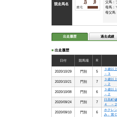
父馬：
競走馬名
母馬：
母父馬
出走履歴
過去成績
■
出走履歴
日付
競馬場
R
３歳以
2020/10/29
門別
5
－３
３歳以
2020/10/21
門別
7
－２
３歳以
2020/10/08
門別
6
－２
日高町
2020/09/24
門別
7
４ －
ホクレ
2020/09/10
門別
6
み」賞