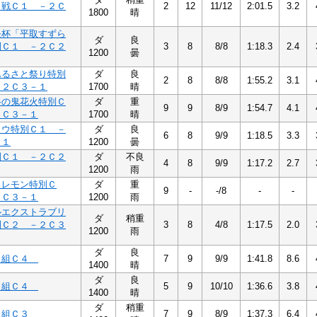
２戦Ｃ１ －２Ｃ
2
12
11/12
2:01.5
3.2
1800
晴
長杯「平取すずら
ダ
良
別Ｃ１ －２Ｃ２
3
8
8/8
1:18.3
2.4
1200
曇
ふるさと祭り特別
ダ
良
2
8
8/8
1:55.2
3.1
－２Ｃ３－１
1700
晴
谷の鬼花火特別Ｃ
ダ
重
9
9
8/9
1:54.7
4.1
２Ｃ３－１
1700
晴
ソウ特別Ｃ１ －
ダ
良
6
8
9/9
1:18.5
3.3
－１
1200
曇
別Ｃ１ －２Ｃ２
ダ
不良
4
8
9/9
1:17.2
2.7
1200
雨
トレモン特別Ｃ
ダ
重
9
-
-/8
-
-
２Ｃ３－１
1200
雨
ルエクストラブリ
ダ
稍重
別Ｃ２ －２Ｃ３
3
8
4/8
1:17.5
2.0
1200
雨
ダ
良
４組Ｃ４
7
9
9/9
1:41.8
8.6
1400
晴
ダ
良
４組Ｃ４
5
9
10/10
1:36.6
3.8
1400
晴
ダ
稍重
３組Ｃ３
7
9
8/9
1:37.3
6.4