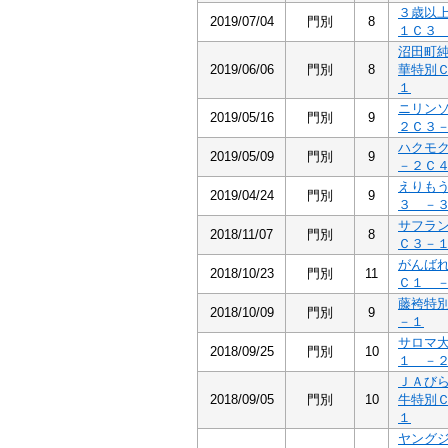
３歳以
2019/07/04
門別
8
１Ｃ３
沼田町
2019/06/06
門別
8
華特別
１
ニリン
2019/05/16
門別
9
２Ｃ３
ハクモ
2019/05/09
門別
9
－２Ｃ
えりも
2019/04/24
門別
9
３ －
サフラ
2018/11/07
門別
8
Ｃ３－
がんば
2018/10/23
門別
11
Ｃ１ 
藤袴特
2018/10/09
門別
9
－１
サロマ
2018/09/25
門別
10
１ －
ＪＡび
2018/09/05
門別
10
牛特別
１
ヤング