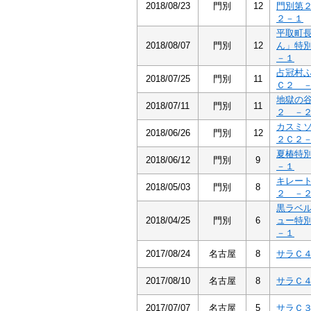
2018/08/23
門別
12
門別第
２－１
平取町
2018/08/07
門別
12
ん」特
－１
占冠村
2018/07/25
門別
11
Ｃ２ 
地獄の
2018/07/11
門別
11
２ －
カスミ
2018/06/26
門別
12
２Ｃ２
夏椿特
2018/06/12
門別
9
－１
キレー
2018/05/03
門別
8
２ －
黒ラベ
2018/04/25
門別
6
ュー特
－１
2017/08/24
名古屋
8
サラＣ
2017/08/10
名古屋
8
サラＣ
2017/07/07
名古屋
5
サラＣ