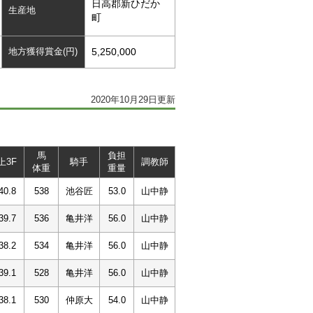
日高郡新ひだか
生産地
町
地方獲得賞金(円)
5,250,000
2020年10月29日更新
馬
負担
上3F
騎手
調教師
体重
重量
40.8
538
池谷匠
53.0
山中静
39.7
536
亀井洋
56.0
山中静
38.2
534
亀井洋
56.0
山中静
39.1
528
亀井洋
56.0
山中静
38.1
530
仲原大
54.0
山中静