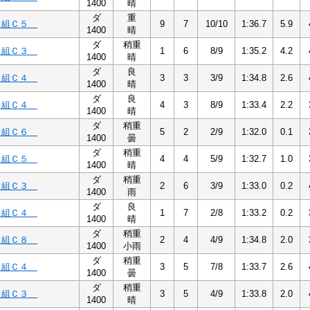
1400
晴
ダ
重
５組Ｃ５
9
7
10/10
1:36.7
5.9
1400
晴
ダ
稍重
３組Ｃ３
1
6
8/9
1:35.2
4.2
1400
晴
ダ
良
４組Ｃ４
3
3
3/9
1:34.8
2.6
1400
晴
ダ
良
４組Ｃ４
4
3
8/9
1:33.4
2.2
1400
晴
ダ
稍重
６組Ｃ６
5
2
2/9
1:32.0
0.1
1400
曇
ダ
稍重
５組Ｃ５
4
4
5/9
1:32.7
1.0
1400
晴
ダ
稍重
３組Ｃ３
2
6
3/9
1:33.0
0.2
1400
雨
ダ
良
４組Ｃ４
1
7
2/8
1:33.2
0.2
1400
晴
ダ
稍重
８組Ｃ８
2
4
4/9
1:34.8
2.0
1400
小雨
ダ
稍重
４組Ｃ４
3
5
7/8
1:33.7
2.6
1400
曇
ダ
稍重
３組Ｃ３
3
5
4/9
1:33.8
2.0
1400
晴