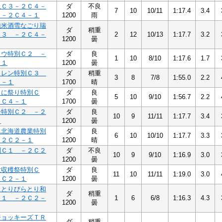
上Ｃ３－２Ｃ４－
ダ
不良
7
10
10/11
1:17.4
3.4
 －２Ｃ４－１
1200
雨
純米酒雪なごり瑞
ダ
稍重
Ｃ３ －２Ｃ４－
2
12
10/13
1:17.7
3.2
1200
曇
ソウ特別Ｃ２ －
ダ
良
1
10
8/10
1:17.6
1.7
－１
1200
曇
クレン特別Ｃ３
ダ
稍重
3
8
7/8
1:55.0
2.2
４－１
1700
晴
うに祭り特別Ｃ
ダ
良
5
10
9/10
1:56.7
2.2
３Ｃ４－１
1700
曇
ン特別Ｃ２ －２
ダ
良
10
9
11/11
1:17.7
3.4
１
1200
曇
れ北海道農業特別
ダ
良
6
10
10/10
1:17.7
3.3
－２Ｃ２－１
1200
晴
別Ｃ１ －２Ｃ２
ダ
不良
10
9
9/10
1:16.9
3.0
1200
曇
大収穫祭特別Ｃ
ダ
良
11
10
11/11
1:19.0
3.0
２Ｃ２－１
1200
曇
らとりびらとり和
ダ
稍重
Ｃ１ －２Ｃ２－
1
6
6/8
1:16.3
4.3
1200
曇
ジョッキーズＴＲ
ダ
稍重