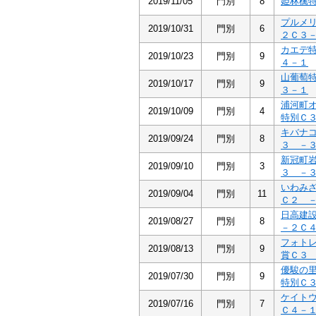
2019/11/05
門別
8
姫林檎
プルメ
2019/10/31
門別
6
２Ｃ３
カエデ
2019/10/23
門別
9
４－１
山葡萄
2019/10/17
門別
9
３－１
浦河町
2019/10/09
門別
4
特別Ｃ
キバナ
2019/09/24
門別
8
３ －
新冠町
2019/09/10
門別
3
３ －
いわみ
2019/09/04
門別
11
Ｃ２ 
日高建
2019/08/27
門別
8
－２Ｃ
フォト
2019/08/13
門別
9
賞Ｃ３
優駿の
2019/07/30
門別
9
特別Ｃ
ケイト
2019/07/16
門別
7
Ｃ４－