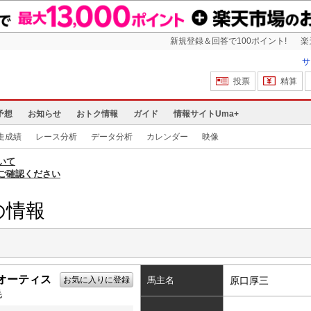
新規登録＆回答で100ポイント!
楽
サ
投票
精算
予想
お知らせ
おトク情報
ガイド
情報サイトUma+
走成績
レース分析
データ分析
カレンダー
映像
いて
ご確認ください
の情報
オーティス
お気に入りに登録
馬主名
原口厚三
毛