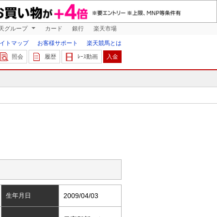
天グループ
カード
銀行
楽天市場
イトマップ
お客様サポート
楽天競馬とは
照会
履歴
ﾚｰｽ動画
入金
生年月日
2009/04/03