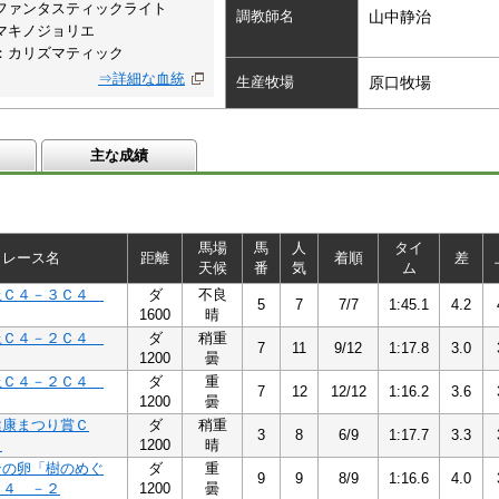
ファンタスティックライト
調教師名
山中静治
マキノジョリエ
：カリズマティック
⇒詳細な血統
生産牧場
原口牧場
主な成績
馬場
馬
人
タイ
レース名
距離
着順
差
天候
番
気
ム
上Ｃ４－３Ｃ４
ダ
不良
5
7
7/7
1:45.1
4.2
1600
晴
上Ｃ４－２Ｃ４
ダ
稍重
7
11
9/12
1:17.8
3.0
1200
曇
上Ｃ４－２Ｃ４
ダ
重
7
12
12/12
1:16.2
3.6
1200
曇
健康まつり賞Ｃ
ダ
稍重
3
8
6/9
1:17.7
3.3
２
1200
晴
ンの卵「樹のめぐ
ダ
重
9
9
8/9
1:16.6
4.0
Ｃ４ －２
1200
曇