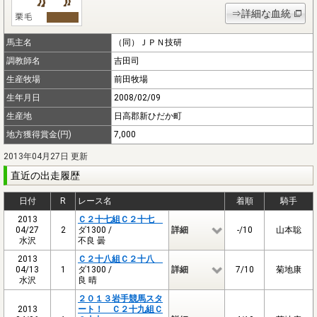
⇒詳細な血統
馬主名
（同）ＪＰＮ技研
調教師名
吉田司
生産牧場
前田牧場
生年月日
2008/02/09
生産地
日高郡新ひだか町
地方獲得賞金(円)
7,000
2013年04月27日 更新
直近の出走履歴
日付
R
レース名
着順
騎手
2013
Ｃ２十七組Ｃ２十七
04/27
2
ダ1300 /
詳細
-/10
山本聡
水沢
不良 曇
2013
Ｃ２十八組Ｃ２十八
04/13
1
ダ1300 /
詳細
7/10
菊地康
水沢
良 晴
２０１３岩手競馬スタ
2013
ート！ Ｃ２十九組Ｃ