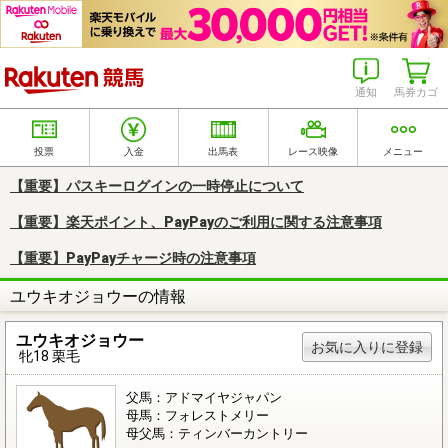
楽天競馬
通知
馬券カゴ
投票
入金
出馬表
レース映像
メニュー
【重要】パスキーログインの一時停止について
【重要】楽天ポイント、PayPayのご利用に関する注意事項
【重要】PayPayチャージ時の注意事項
ユウキオジョウーの情報
ユウキオジョウー
お気に入りに登録
牝18 栗毛
父馬：アドマイヤジャパン
母馬：フォレストメリー
母父馬：ティンバーカントリー