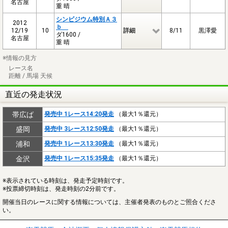
名古屋
重 晴
シンビジウム特別Ａ３
2012
ｂ
12/19
10
詳細
8/11
黒澤愛
ダ1600 /
名古屋
重 晴
※情報の見方
レース名
距離 / 馬場 天候
直近の発走状況
帯広ば
発売中 1レース14:20発走
（最大1％還元）
盛岡
発売中 3レース12:50発走
（最大1％還元）
浦和
発売中 1レース13:30発走
（最大1％還元）
金沢
発売中 1レース15:35発走
（最大1％還元）
※表示されている時刻は、発走予定時刻です。
※投票締切時刻は、発走時刻の2分前です。
開催当日のレースに関する情報については、主催者発表のものとご照合くださ
い。