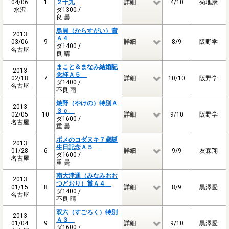
04/06
1
２十九
詳細
4/10
菊地康
水沢
ダ1300 /
良 曇
烏貝（からすがい）賞
2013
Ａ４
03/06
9
詳細
8/9
阪野学
ダ1400 /
名古屋
良 晴
まこと＆まなみ結婚記
2013
念杯Ａ５
02/18
7
詳細
10/10
阪野学
ダ1400 /
名古屋
不良 雨
焼野（やけの）特別Ａ
2013
３ｃ
02/05
10
詳細
9/10
阪野学
ダ1600 /
名古屋
重 曇
ポメのコダヌキ７歳誕
2013
生日記念Ａ５
01/28
6
詳細
9/9
友森翔
ダ1600 /
名古屋
重 曇
南大津通（みなみおお
2013
つどおり）賞Ａ４
01/15
8
詳細
8/9
黒澤愛
ダ1400 /
名古屋
不良 晴
双六（すごろく）特別
2013
Ａ３
01/04
9
詳細
9/10
黒澤愛
ダ1600 /