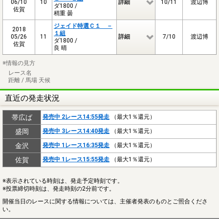
06/10
10
詳細
10/11
渡辺博
ダ1800 /
佐賀
稍重 曇
ジェイド特選Ｃ１ －
2018
１組
05/26
11
詳細
7/10
渡辺博
ダ1800 /
佐賀
良 晴
※情報の見方
レース名
距離 / 馬場 天候
直近の発走状況
帯広ば
発売中 2レース14:55発走
（最大1％還元）
盛岡
発売中 3レース14:40発走
（最大1％還元）
金沢
発売中 1レース16:35発走
（最大1％還元）
佐賀
発売中 1レース15:55発走
（最大1％還元）
※表示されている時刻は、発走予定時刻です。
※投票締切時刻は、発走時刻の2分前です。
開催当日のレースに関する情報については、主催者発表のものとご照合くださ
い。