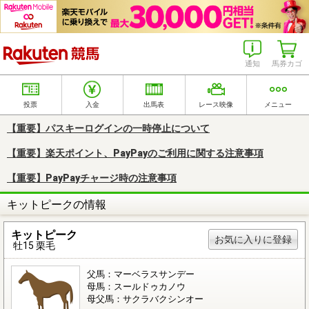
楽天競馬
通知
馬券カゴ
投票
入金
出馬表
レース映像
メニュー
【重要】パスキーログインの一時停止について
【重要】楽天ポイント、PayPayのご利用に関する注意事項
【重要】PayPayチャージ時の注意事項
キットピークの情報
キットピーク
お気に入りに登録
牡15 栗毛
父馬：マーベラスサンデー
母馬：スールドゥカノウ
母父馬：サクラバクシンオー