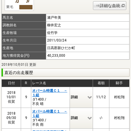
⇒詳細な血統
馬主名
瀬戸年美
調教師名
柳井宏之
生産牧場
佐竹学
生年月日
2011/03/24
生産地
日高郡新ひだか町
地方獲得賞金(円)
40,233,000
2018年10月01日 更新
直近の出走履歴
日付
R
レース名
着順
騎手
オパール特選Ｃ１ －
2018
１組
10/01
9
詳細
11/12
村松翔
ダ1400 /
佐賀
不良 晴
オパール特選Ｃ１ －
2018
１組
09/30
9
詳細
-/-
村松翔
ダ1400 /
佐賀
不良 雨