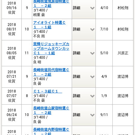
長崎街道境原宿特選Ｃ
2018
１ －２組
09/16
9
詳細
4/10
村松翔
ダ1400 /
佐賀
稍重 曇
アイオライト特選Ｃ
2018
１ －１組
08/31
10
詳細
7/10
村松翔
ダ1400 /
佐賀
不良 雨
里帰りジョッキーズカ
2018
ップホームタウンカッ
08/05
11
Ｃ１ －１組
詳細
5/10
川原正
佐賀
ダ1400 /
良 晴
長崎街道田代宿特選Ｃ
2018
１ －２組
07/21
9
詳細
4/9
渡辺博
ダ1400 /
佐賀
良 曇
2018
Ｃ１－３組Ｃ１
07/07
8
ダ1400 /
詳細
1/9
渡辺博
佐賀
不良 曇
長崎街道山家宿特選Ｃ
2018
１ －２組
06/24
10
詳細
9/11
渡辺博
ダ1400 /
佐賀
良 曇
長崎街道内野宿特選Ｃ
2018
１ －２組