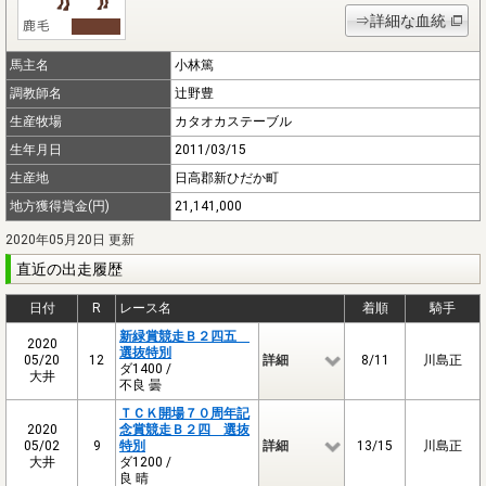
⇒詳細な血統
馬主名
小林篤
調教師名
辻野豊
生産牧場
カタオカステーブル
生年月日
2011/03/15
生産地
日高郡新ひだか町
地方獲得賞金(円)
21,141,000
2020年05月20日 更新
直近の出走履歴
日付
R
レース名
着順
騎手
新緑賞競走Ｂ２四五
2020
選抜特別
05/20
12
詳細
8/11
川島正
ダ1400 /
大井
不良 曇
ＴＣＫ開場７０周年記
2020
念賞競走Ｂ２四 選抜
05/02
9
特別
詳細
13/15
川島正
大井
ダ1200 /
良 晴