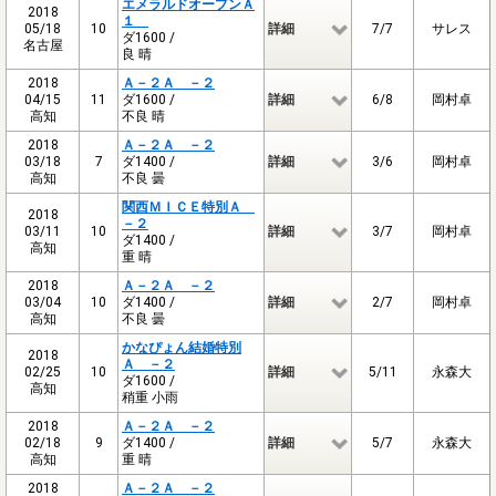
エメラルドオープンＡ
2018
１
05/18
10
詳細
7/7
サレス
ダ1600 /
名古屋
良 晴
2018
Ａ－２Ａ －２
04/15
11
ダ1600 /
詳細
6/8
岡村卓
高知
不良 晴
2018
Ａ－２Ａ －２
03/18
7
ダ1400 /
詳細
3/6
岡村卓
高知
不良 曇
関西ＭＩＣＥ特別Ａ
2018
－２
03/11
10
詳細
3/7
岡村卓
ダ1400 /
高知
重 晴
2018
Ａ－２Ａ －２
03/04
10
ダ1400 /
詳細
2/7
岡村卓
高知
不良 曇
かなぴょん結婚特別
2018
Ａ －２
02/25
10
詳細
5/11
永森大
ダ1600 /
高知
稍重 小雨
2018
Ａ－２Ａ －２
02/18
9
ダ1400 /
詳細
5/7
永森大
高知
重 晴
2018
Ａ－２Ａ －２