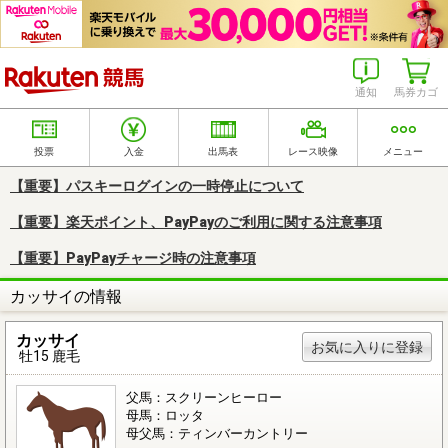
楽天競馬
通知
馬券カゴ
投票
入金
出馬表
レース映像
メニュー
【重要】パスキーログインの一時停止について
【重要】楽天ポイント、PayPayのご利用に関する注意事項
【重要】PayPayチャージ時の注意事項
カッサイの情報
カッサイ
お気に入りに登録
牡15 鹿毛
父馬：スクリーンヒーロー
母馬：ロッタ
母父馬：ティンバーカントリー