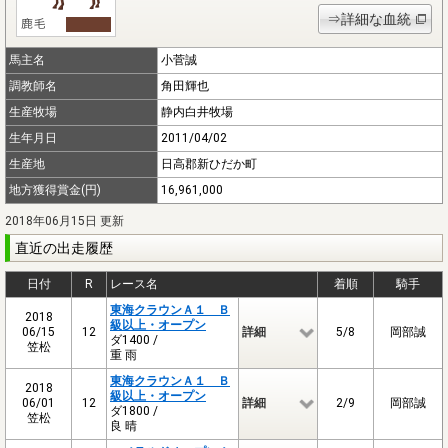
⇒詳細な血統
馬主名
小菅誠
調教師名
角田輝也
生産牧場
静内白井牧場
生年月日
2011/04/02
生産地
日高郡新ひだか町
地方獲得賞金(円)
16,961,000
2018年06月15日 更新
直近の出走履歴
日付
R
レース名
着順
騎手
東海クラウンＡ１ Ｂ
2018
級以上・オープン
06/15
12
詳細
5/8
岡部誠
ダ1400 /
笠松
重 雨
東海クラウンＡ１ Ｂ
2018
級以上・オープン
06/01
12
詳細
2/9
岡部誠
ダ1800 /
笠松
良 晴