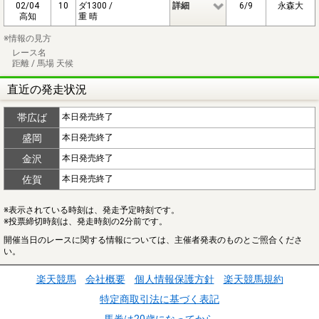
02/04
10
ダ1300 /
詳細
6/9
永森大
高知
重 晴
※情報の見方
レース名
距離 / 馬場 天候
直近の発走状況
帯広ば
本日発売終了
盛岡
本日発売終了
金沢
本日発売終了
佐賀
本日発売終了
※表示されている時刻は、発走予定時刻です。
※投票締切時刻は、発走時刻の2分前です。
開催当日のレースに関する情報については、主催者発表のものとご照合くださ
い。
楽天競馬
会社概要
個人情報保護方針
楽天競馬規約
特定商取引法に基づく表記
馬券は20歳になってから