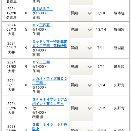
名古屋
良 晴
2024
Ｂ７組Ｂ７
12/20
8
ダ1500 /
詳細
5/10
塚本征
名古屋
良 晴
2024
Ｃ２三四五
09/13
5
ダ1400 /
詳細
13/14
野畑凌
大井
良 晴
ミッドサマー特別競走
2024
Ｃ２二三四 選抜特別
08/17
9
詳細
7/11
達城龍
ダ1400 /
大井
重 晴
2024
Ｃ２二三四
08/02
9
ダ1400 /
詳細
9/11
鷹見陸
大井
良 晴
カカオ・フィズ賞Ｃ２
2024
二三四
07/11
8
詳細
9/14
矢野貴
ダ1600 /
大井
良 曇
ＳＰＡＴ４プレミアム
2024
ポイント賞Ｃ１五六
06/26
9
七
詳細
6/12
矢野貴
大井
ダ1400 /
稍重 曇
３歳 ３４０．９万円
2023
以上
06/09
2
詳細
10/14
的場文