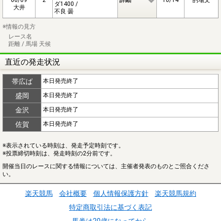
ダ1400 /
大井
不良 曇
※情報の見方
レース名
距離 / 馬場 天候
直近の発走状況
帯広ば
本日発売終了
盛岡
本日発売終了
金沢
本日発売終了
佐賀
本日発売終了
※表示されている時刻は、発走予定時刻です。
※投票締切時刻は、発走時刻の2分前です。
開催当日のレースに関する情報については、主催者発表のものとご照合くださ
い。
楽天競馬
会社概要
個人情報保護方針
楽天競馬規約
特定商取引法に基づく表記
馬券は20歳になってから