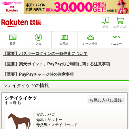
楽天競馬
通知
馬券カゴ
投票
入金
出馬表
レース映像
メニュー
【重要】パスキーログインの一時停止について
【重要】楽天ポイント、PayPayのご利用に関する注意事項
【重要】PayPayチャージ時の注意事項
シテイタイケツの情報
シテイタイケツ
お気に入りに登録
牡6 鹿毛
父馬：バゴ
母馬：サットー
母父馬：ステイゴールド