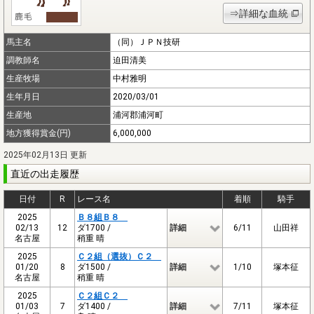
⇒詳細な血統
馬主名
（同）ＪＰＮ技研
調教師名
迫田清美
生産牧場
中村雅明
生年月日
2020/03/01
生産地
浦河郡浦河町
地方獲得賞金(円)
6,000,000
2025年02月13日 更新
直近の出走履歴
日付
R
レース名
着順
騎手
2025
Ｂ８組Ｂ８
02/13
12
ダ1700 /
詳細
6/11
山田祥
名古屋
稍重 晴
2025
Ｃ２組（選抜）Ｃ２
01/20
8
ダ1500 /
詳細
1/10
塚本征
名古屋
稍重 晴
2025
Ｃ２組Ｃ２
01/03
7
ダ1400 /
詳細
7/11
塚本征