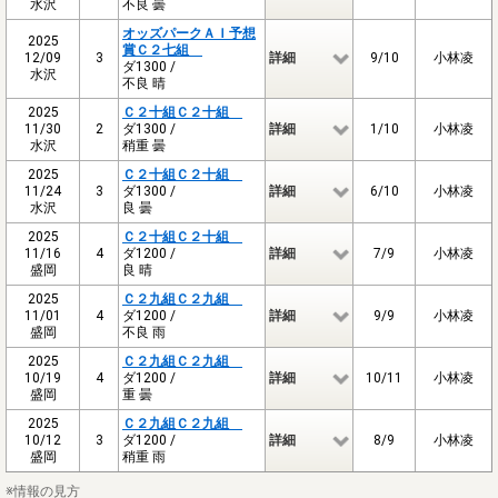
水沢
不良 曇
オッズパークＡＩ予想
2025
賞Ｃ２七組
12/09
3
詳細
9/10
小林凌
ダ1300 /
水沢
不良 晴
2025
Ｃ２十組Ｃ２十組
11/30
2
ダ1300 /
詳細
1/10
小林凌
水沢
稍重 曇
2025
Ｃ２十組Ｃ２十組
11/24
3
ダ1300 /
詳細
6/10
小林凌
水沢
良 曇
2025
Ｃ２十組Ｃ２十組
11/16
4
ダ1200 /
詳細
7/9
小林凌
盛岡
良 晴
2025
Ｃ２九組Ｃ２九組
11/01
4
ダ1200 /
詳細
9/9
小林凌
盛岡
不良 雨
2025
Ｃ２九組Ｃ２九組
10/19
4
ダ1200 /
詳細
10/11
小林凌
盛岡
重 曇
2025
Ｃ２九組Ｃ２九組
10/12
3
ダ1200 /
詳細
8/9
小林凌
盛岡
稍重 雨
※情報の見方