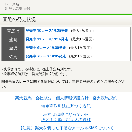
レース名
距離 / 馬場 天候
直近の発走状況
帯広ば
発売中 10レース19:25発走
（最大5％還元）
盛岡
発売中 11レース19:15発走
（最大1％還元）
金沢
発売中 6レース19:30発走
（最大1％還元）
佐賀
発売中 7レース19:05発走
（最大1％還元）
※表示されている時刻は、発走予定時刻です。
※投票締切時刻は、発走時刻の2分前です。
開催当日のレースに関する情報については、主催者発表のものとご照合くださ
い。
楽天競馬
会社概要
個人情報保護方針
楽天競馬規約
特定商取引法に基づく表記
馬券は20歳になってから
ほどよく楽しむ大人の遊び
【注意】楽天を装った不審なメールやSMSについて