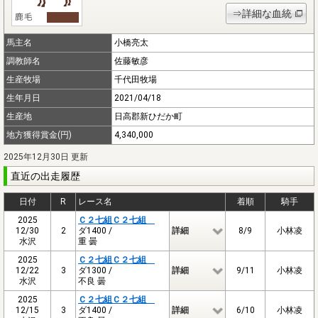
⇒詳細な血統
馬主名
小橋亮太
調教師名
佐藤敏彦
生産牧場
千代田牧場
生年月日
2021/04/18
生産地
日高郡新ひだか町
地方獲得賞金(円)
4,340,000
2025年12月30日 更新
直近の出走履歴
日付
R
レース名
着順
騎手
2025
Ｃ２七組Ｃ２七組
12/30
2
ダ1400 /
詳細
8/9
小林凌
水沢
重 曇
2025
Ｃ２七組Ｃ２七組
12/22
3
ダ1300 /
詳細
9/11
小林凌
水沢
不良 曇
2025
Ｃ２七組Ｃ２七組
12/15
3
ダ1400 /
詳細
6/10
小林凌