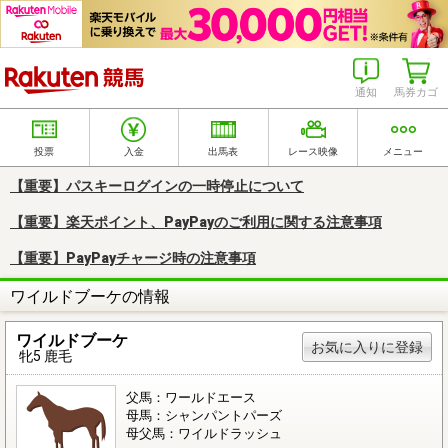
楽天競馬
通知
馬券カゴ
投票
入金
出馬表
レース映像
メニュー
【重要】パスキーログインの一時停止について
【重要】楽天ポイント、PayPayのご利用に関する注意事項
【重要】PayPayチャージ時の注意事項
ワイルドブーケの情報
ワイルドブーケ
お気に入りに登録
牝5 鹿毛
父馬：ワールドエース
母馬：シャンパントパーズ
母父馬：ワイルドラッシュ