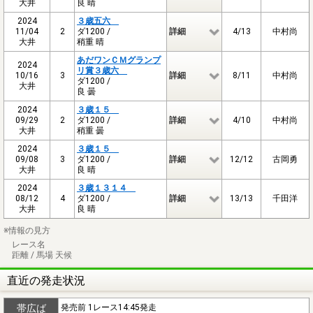
大井
良 晴
2024
３歳五六
11/04
2
ダ1200 /
詳細
4/13
中村尚
大井
稍重 晴
あだワンＣＭグランプ
2024
リ賞３歳六
10/16
3
詳細
8/11
中村尚
ダ1200 /
大井
良 曇
2024
３歳１５
09/29
2
ダ1200 /
詳細
4/10
中村尚
大井
稍重 曇
2024
３歳１５
09/08
3
ダ1200 /
詳細
12/12
古岡勇
大井
良 晴
2024
３歳１３１４
08/12
4
ダ1200 /
詳細
13/13
千田洋
大井
良 晴
※情報の見方
レース名
距離 / 馬場 天候
直近の発走状況
帯広ば
発売前 1レース14:45発走