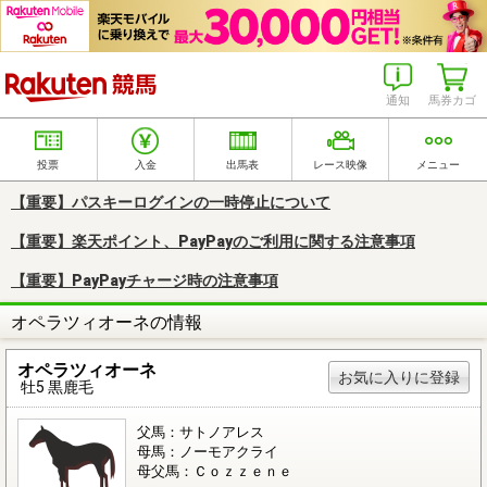
楽天競馬
通知
馬券カゴ
投票
入金
出馬表
レース映像
メニュー
【重要】パスキーログインの一時停止について
【重要】楽天ポイント、PayPayのご利用に関する注意事項
【重要】PayPayチャージ時の注意事項
オペラツィオーネの情報
オペラツィオーネ
お気に入りに登録
牡5 黒鹿毛
父馬：サトノアレス
母馬：ノーモアクライ
母父馬：Ｃｏｚｚｅｎｅ