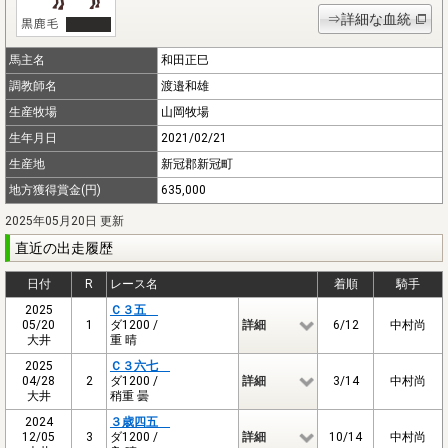
⇒詳細な血統
馬主名
和田正巳
調教師名
渡邉和雄
生産牧場
山岡牧場
生年月日
2021/02/21
生産地
新冠郡新冠町
地方獲得賞金(円)
635,000
2025年05月20日 更新
直近の出走履歴
日付
R
レース名
着順
騎手
2025
Ｃ３五
05/20
1
ダ1200 /
詳細
6/12
中村尚
大井
重 晴
2025
Ｃ３六七
04/28
2
ダ1200 /
詳細
3/14
中村尚
大井
稍重 曇
2024
３歳四五
12/05
3
ダ1200 /
詳細
10/14
中村尚