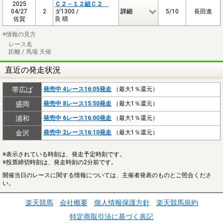
2025
Ｃ２－１２組Ｃ２
04/27
2
ダ1300 /
詳細
5/10
長田進
佐賀
良 晴
※情報の見方
レース名
距離 / 馬場 天候
直近の発走状況
帯広ば
発売中 4レース16:05発走
（最大1％還元）
盛岡
発売中 8レース15:50発走
（最大1％還元）
浦和
発売中 6レース16:00発走
（最大1％還元）
金沢
発売中 2レース16:10発走
（最大1％還元）
※表示されている時刻は、発走予定時刻です。
※投票締切時刻は、発走時刻の2分前です。
開催当日のレースに関する情報については、主催者発表のものとご照合くださ
い。
楽天競馬
会社概要
個人情報保護方針
楽天競馬規約
特定商取引法に基づく表記