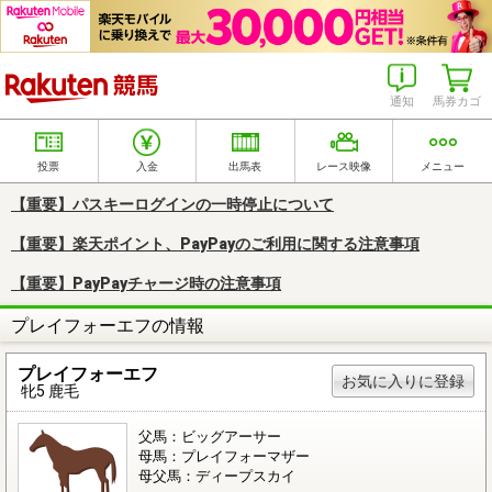
楽天競馬
通知
馬券カゴ
投票
入金
出馬表
レース映像
メニュー
【重要】パスキーログインの一時停止について
【重要】楽天ポイント、PayPayのご利用に関する注意事項
【重要】PayPayチャージ時の注意事項
プレイフォーエフの情報
プレイフォーエフ
お気に入りに登録
牝5 鹿毛
父馬：ビッグアーサー
母馬：プレイフォーマザー
母父馬：ディープスカイ