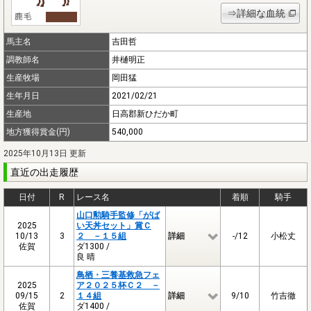
⇒詳細な血統
馬主名
吉田哲
調教師名
井樋明正
生産牧場
岡田猛
生年月日
2021/02/21
生産地
日高郡新ひだか町
地方獲得賞金(円)
540,000
2025年10月13日 更新
直近の出走履歴
日付
R
レース名
着順
騎手
山口勲騎手監修「がば
2025
い天丼セット」賞Ｃ
10/13
3
２ －１５組
詳細
-/12
小松丈
佐賀
ダ1300 /
良 晴
鳥栖・三養基救急フェ
2025
ア２０２５杯Ｃ２ －
09/15
2
１４組
詳細
9/10
竹吉徹
佐賀
ダ1400 /