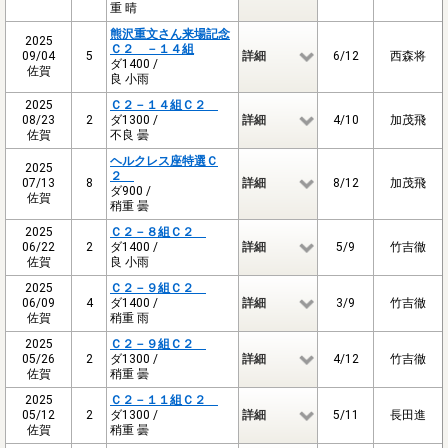
重 晴
熊沢重文さん来場記念
2025
Ｃ２ －１４組
09/04
5
詳細
6/12
西森将
ダ1400 /
佐賀
良 小雨
2025
Ｃ２－１４組Ｃ２
08/23
2
ダ1300 /
詳細
4/10
加茂飛
佐賀
不良 曇
ヘルクレス座特選Ｃ
2025
２
07/13
8
詳細
8/12
加茂飛
ダ900 /
佐賀
稍重 曇
2025
Ｃ２－８組Ｃ２
06/22
2
ダ1400 /
詳細
5/9
竹吉徹
佐賀
良 小雨
2025
Ｃ２－９組Ｃ２
06/09
4
ダ1400 /
詳細
3/9
竹吉徹
佐賀
稍重 雨
2025
Ｃ２－９組Ｃ２
05/26
2
ダ1300 /
詳細
4/12
竹吉徹
佐賀
稍重 曇
2025
Ｃ２－１１組Ｃ２
05/12
2
ダ1300 /
詳細
5/11
長田進
佐賀
稍重 曇