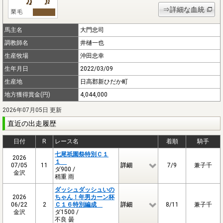
⇒詳細な血統
馬主名
大門忠司
調教師名
井樋一也
生産牧場
沖田忠幸
生年月日
2022/03/09
生産地
日高郡新ひだか町
地方獲得賞金(円)
4,044,000
2026年07月05日 更新
直近の出走履歴
日付
R
レース名
着順
騎手
七尾祇園祭特別Ｃ１
2026
１
07/05
11
詳細
7/9
兼子千
ダ900 /
金沢
稍重 雨
ダッシュダッシュいの
2026
ちゃん！年男カーン杯
06/22
2
Ｃ１６特別編成
詳細
8/11
兼子千
金沢
ダ1500 /
不良 曇