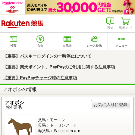
楽天競馬
通知
馬券カゴ
投票
入金
出馬表
レース映像
メニュー
【重要】パスキーログインの一時停止について
【重要】楽天ポイント、PayPayのご利用に関する注意事項
【重要】PayPayチャージ時の注意事項
アオボシの情報
アオボシ
お気に入りに登録
牝4 栗毛
父馬：モーニン
母馬：トーセンアート
母父馬：Ｗｏｏｄｍａｎ