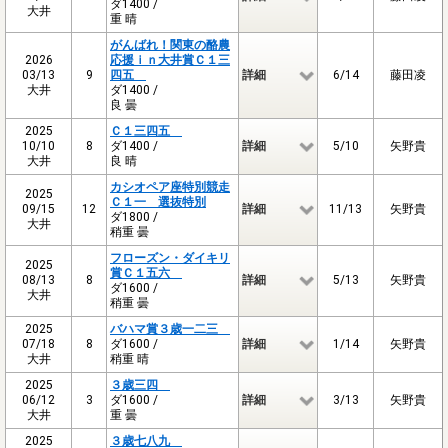
ダ1400 /
大井
重 晴
がんばれ！関東の酪農
2026
応援ｉｎ大井賞Ｃ１三
03/13
9
四五
詳細
6/14
藤田凌
大井
ダ1400 /
良 曇
2025
Ｃ１三四五
10/10
8
ダ1400 /
詳細
5/10
矢野貴
大井
良 晴
カシオペア座特別競走
2025
Ｃ１一 選抜特別
09/15
12
詳細
11/13
矢野貴
ダ1800 /
大井
稍重 曇
フローズン・ダイキリ
2025
賞Ｃ１五六
08/13
8
詳細
5/13
矢野貴
ダ1600 /
大井
稍重 曇
2025
バハマ賞３歳一二三
07/18
8
ダ1600 /
詳細
1/14
矢野貴
大井
稍重 晴
2025
３歳三四
06/12
3
ダ1600 /
詳細
3/13
矢野貴
大井
重 曇
2025
３歳七八九