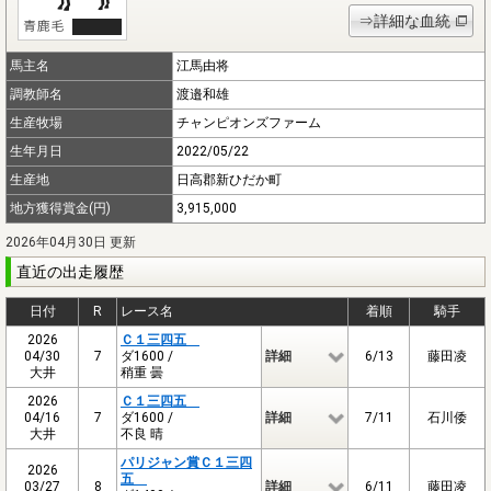
⇒詳細な血統
馬主名
江馬由将
調教師名
渡邉和雄
生産牧場
チャンピオンズファーム
生年月日
2022/05/22
生産地
日高郡新ひだか町
地方獲得賞金(円)
3,915,000
2026年04月30日 更新
直近の出走履歴
日付
R
レース名
着順
騎手
2026
Ｃ１三四五
04/30
7
ダ1600 /
詳細
6/13
藤田凌
大井
稍重 曇
2026
Ｃ１三四五
04/16
7
ダ1600 /
詳細
7/11
石川倭
大井
不良 晴
パリジャン賞Ｃ１三四
2026
五
03/27
8
詳細
6/11
藤田凌