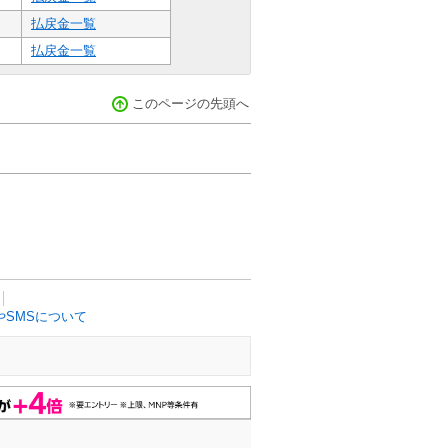
払戻金一覧
払戻金一覧
このページの先頭へ
SMSについて