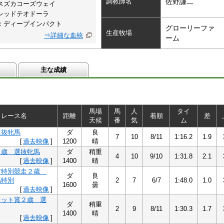
調教師名
佐野謙二
スズカコーズウェイ
レッドテオドーラ
：ディープインパクト
グローリーファ
生産牧場
⇒詳細な血統
ーム
主な成績
馬場
馬
人
タイ
レース名
距離
着順
差
天候
番
気
ム
選抜牝馬
ダ
良
7
10
8/11
1:16.2
1.9
[
過去映像
]
1200
晴
２歳 選抜牝馬
ダ
稍重
4
10
9/10
1:31.8
2.1
[
過去映像
]
1400
晴
ア特別競走２歳
ダ
良
馬特別
2
7
6/7
1:48.0
1.0
1600
曇
[
過去映像
]
レット賞２歳 選
ダ
稍重
2
9
8/11
1:30.3
1.7
1400
晴
[
過去映像
]