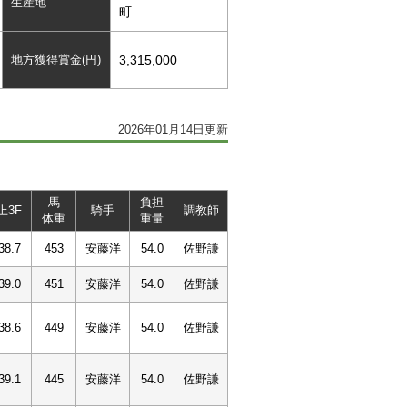
生産地
町
地方獲得賞金(円)
3,315,000
2026年01月14日更新
馬
負担
上3F
騎手
調教師
体重
重量
38.7
453
安藤洋
54.0
佐野謙
39.0
451
安藤洋
54.0
佐野謙
38.6
449
安藤洋
54.0
佐野謙
39.1
445
安藤洋
54.0
佐野謙