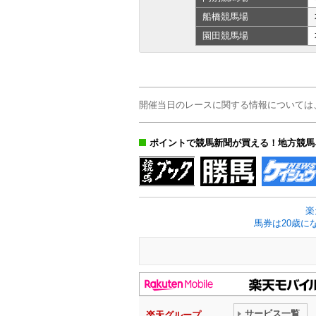
船橋
競馬場
園田
競馬場
開催当日のレースに関する情報については
ポイントで競馬新聞が買える！地方競馬
楽
馬券は20歳に
サービス一覧
楽天グループ