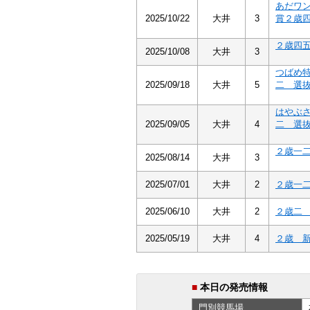
あだワ
2025/10/22
大井
3
賞２歳
２歳四
2025/10/08
大井
3
つばめ
2025/09/18
大井
5
二 選
はやぶ
2025/09/05
大井
4
二 選
２歳一
2025/08/14
大井
3
2025/07/01
大井
2
２歳一
2025/06/10
大井
2
２歳
2025/05/19
大井
4
２歳 
■
本日の発売情報
門別
競馬場