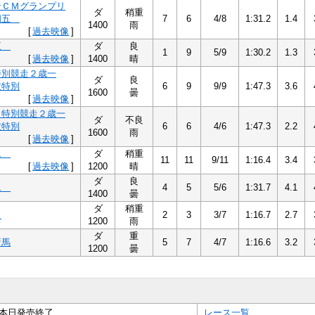
ンＣＭグランプリ
ダ
稍重
四五
7
6
4/8
1:31.2
1.4
1400
雨
[
過去映像
]
五
ダ
良
1
9
5/9
1:30.2
1.3
[
過去映像
]
1400
晴
特別競走２歳一
ダ
良
抜特別
6
9
9/9
1:47.3
3.6
1600
曇
[
過去映像
]
さ特別競走２歳一
ダ
不良
抜特別
6
6
4/6
1:47.3
2.2
1600
雨
[
過去映像
]
二
ダ
稍重
11
11
9/11
1:16.4
3.4
[
過去映像
]
1200
晴
ダ
良
二
4
5
5/6
1:31.7
4.1
1400
曇
ダ
稍重
二
2
3
3/7
1:16.7
2.7
1200
雨
ダ
重
新馬
5
7
4/7
1:16.6
3.2
1200
曇
本日発売終了
レース一覧