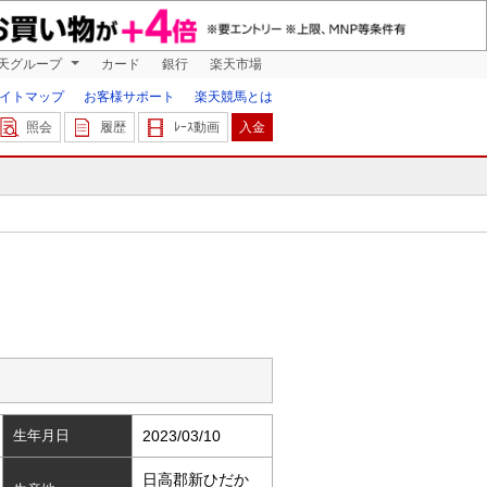
天グループ
カード
銀行
楽天市場
イトマップ
お客様サポート
楽天競馬とは
照会
履歴
ﾚｰｽ動画
入金
生年月日
2023/03/10
日高郡新ひだか