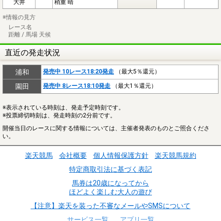
大井
稍重 晴
※情報の見方
レース名
距離 / 馬場 天候
直近の発走状況
浦和
発売中 10レース18:20発走
（最大5％還元）
園田
発売中 8レース18:10発走
（最大1％還元）
※表示されている時刻は、発走予定時刻です。
※投票締切時刻は、発走時刻の2分前です。
開催当日のレースに関する情報については、主催者発表のものとご照合くださ
い。
楽天競馬
会社概要
個人情報保護方針
楽天競馬規約
特定商取引法に基づく表記
馬券は20歳になってから
ほどよく楽しむ大人の遊び
【注意】楽天を装った不審なメールやSMSについて
サービス一覧
アプリ一覧