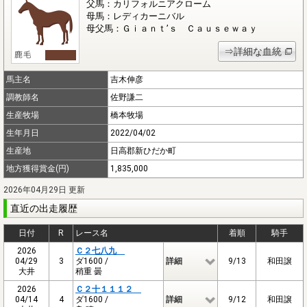
父馬：カリフォルニアクローム
母馬：レディカーニバル
母父馬：Ｇｉａｎｔ’ｓ Ｃａｕｓｅｗａｙ
⇒詳細な血統
馬主名
吉木伸彦
調教師名
佐野謙二
生産牧場
橋本牧場
生年月日
2022/04/02
生産地
日高郡新ひだか町
地方獲得賞金(円)
1,835,000
2026年04月29日 更新
直近の出走履歴
日付
R
レース名
着順
騎手
2026
Ｃ２七八九
04/29
3
ダ1600 /
詳細
9/13
和田譲
大井
稍重 曇
2026
Ｃ２十１１１２
04/14
4
ダ1600 /
詳細
9/12
和田譲