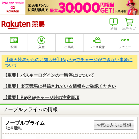
楽天競馬
通知
馬券カゴ
投票
入金
出馬表
レース映像
メニュー
【楽天競馬からのお知らせ】PayPayでチャージができない事象に
ついて
【重要】パスキーログインの一時停止について
【重要】楽天競馬に登録されている情報をご確認ください
【重要】PayPayチャージ時の注意事項
ノーブルプライムの情報
ノーブルプライム
お気に入りに登録
牡4 鹿毛