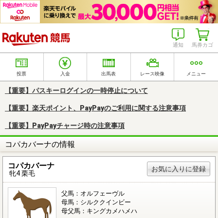
楽天競馬
通知
馬券カゴ
投票
入金
出馬表
レース映像
メニュー
【重要】パスキーログインの一時停止について
【重要】楽天ポイント、PayPayのご利用に関する注意事項
【重要】PayPayチャージ時の注意事項
コパカバーナの情報
コパカバーナ
お気に入りに登録
牝4 栗毛
父馬：オルフェーヴル
母馬：シルククインビー
母父馬：キングカメハメハ