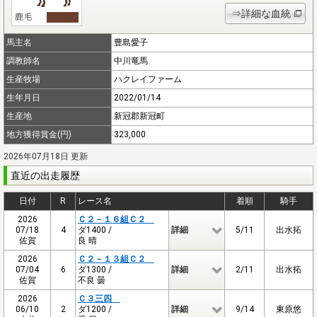
⇒詳細な血統
馬主名
豊島愛子
調教師名
中川竜馬
生産牧場
ハクレイファーム
生年月日
2022/01/14
生産地
新冠郡新冠町
地方獲得賞金(円)
323,000
2026年07月18日 更新
直近の出走履歴
日付
R
レース名
着順
騎手
2026
Ｃ２－１６組Ｃ２
07/18
4
ダ1400 /
詳細
5/11
出水拓
佐賀
良 晴
2026
Ｃ２－１３組Ｃ２
07/04
6
ダ1300 /
詳細
2/11
出水拓
佐賀
不良 曇
2026
Ｃ３三四
06/10
2
ダ1200 /
詳細
9/14
東原悠