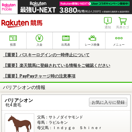
楽天競馬
通知
馬券カゴ
投票
入金
出馬表
レース映像
メニュー
【重要】パスキーログインの一時停止について
【重要】楽天競馬に登録されている情報をご確認ください
【重要】PayPayチャージ時の注意事項
バリアシオンの情報
バリアシオン
お気に入りに登録
牝4 鹿毛
父馬：サトノダイヤモンド
母馬：ラビルキン
母父馬：Ｉｎｄｙｇｏ Ｓｈｉｎｅｒ