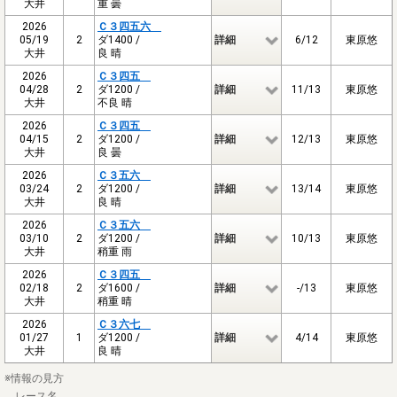
大井
重 曇
2026
Ｃ３四五六
05/19
2
ダ1400 /
詳細
6/12
東原悠
大井
良 晴
2026
Ｃ３四五
04/28
2
ダ1200 /
詳細
11/13
東原悠
大井
不良 晴
2026
Ｃ３四五
04/15
2
ダ1200 /
詳細
12/13
東原悠
大井
良 曇
2026
Ｃ３五六
03/24
2
ダ1200 /
詳細
13/14
東原悠
大井
良 晴
2026
Ｃ３五六
03/10
2
ダ1200 /
詳細
10/13
東原悠
大井
稍重 雨
2026
Ｃ３四五
02/18
2
ダ1600 /
詳細
-/13
東原悠
大井
稍重 晴
2026
Ｃ３六七
01/27
1
ダ1200 /
詳細
4/14
東原悠
大井
良 晴
※情報の見方
レース名