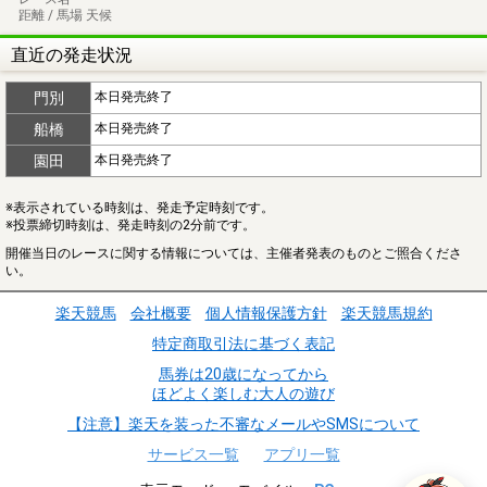
距離 / 馬場 天候
直近の発走状況
門別
本日発売終了
船橋
本日発売終了
園田
本日発売終了
※表示されている時刻は、発走予定時刻です。
※投票締切時刻は、発走時刻の2分前です。
開催当日のレースに関する情報については、主催者発表のものとご照合くださ
い。
楽天競馬
会社概要
個人情報保護方針
楽天競馬規約
特定商取引法に基づく表記
馬券は20歳になってから
ほどよく楽しむ大人の遊び
【注意】楽天を装った不審なメールやSMSについて
サービス一覧
アプリ一覧