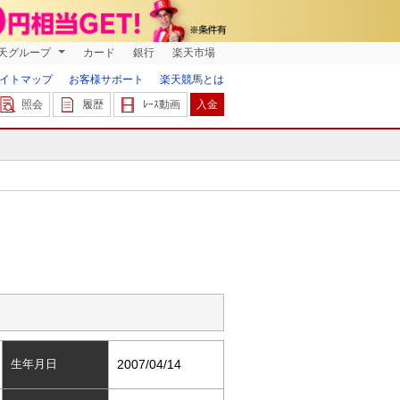
天グループ
カード
銀行
楽天市場
イトマップ
お客様サポート
楽天競馬とは
照会
履歴
ﾚｰｽ動画
入金
生年月日
2007/04/14