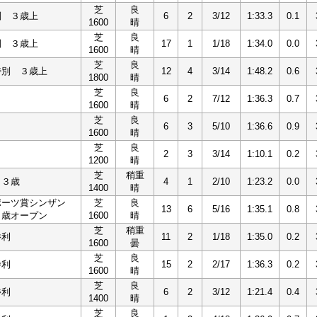
芝
良
別 ３歳上
6
2
3/12
1:33.3
0.1
1600
晴
芝
良
別 ３歳上
17
1
1/18
1:34.0
0.0
1600
晴
芝
良
特別 ３歳上
12
4
3/14
1:48.2
0.6
1800
晴
芝
良
6
2
7/12
1:36.3
0.7
1600
晴
芝
良
6
3
5/10
1:36.6
0.9
1600
晴
芝
良
2
3
3/14
1:10.1
0.2
1200
晴
芝
稍重
 ３歳
4
1
2/10
1:23.2
0.0
1400
晴
ポーツ賞シンザン
芝
良
13
6
5/16
1:35.1
0.8
３歳オープン
1600
晴
芝
稍重
勝利
11
2
1/18
1:35.0
0.2
1600
曇
芝
良
勝利
15
2
2/17
1:36.3
0.2
1600
晴
芝
良
勝利
6
2
3/12
1:21.4
0.4
1400
晴
芝
良