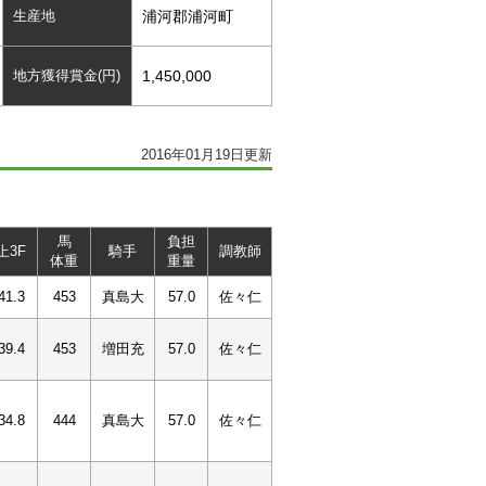
生産地
浦河郡浦河町
地方獲得賞金(円)
1,450,000
2016年01月19日更新
馬
負担
上3F
騎手
調教師
体重
重量
41.3
453
真島大
57.0
佐々仁
39.4
453
増田充
57.0
佐々仁
34.8
444
真島大
57.0
佐々仁