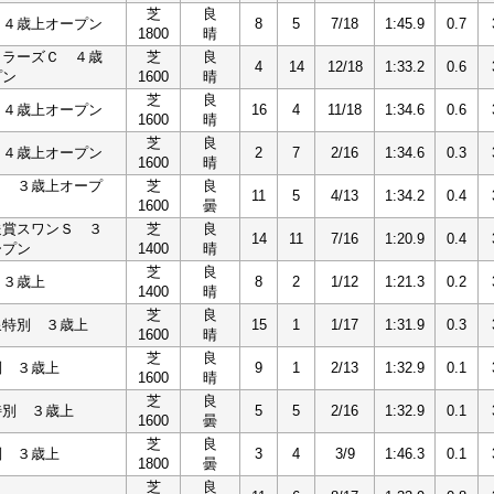
芝
良
 ４歳上オープン
8
5
7/18
1:45.9
0.7
1800
晴
イラーズＣ ４歳
芝
良
4
14
12/18
1:33.2
0.6
プン
1600
晴
芝
良
 ４歳上オープン
16
4
11/18
1:34.6
0.6
1600
晴
芝
良
 ４歳上オープン
2
7
2/16
1:34.6
0.3
1600
晴
Ｓ ３歳上オープ
芝
良
11
5
4/13
1:34.2
0.4
1600
曇
送賞スワンＳ ３
芝
良
14
11
7/16
1:20.9
0.4
ープン
1400
晴
芝
良
 ３歳上
8
2
1/12
1:21.3
0.2
1400
晴
芝
良
泉特別 ３歳上
15
1
1/17
1:31.9
0.3
1600
晴
芝
良
別 ３歳上
9
1
2/13
1:32.9
0.1
1600
晴
芝
良
特別 ３歳上
5
5
2/16
1:32.9
0.1
1600
曇
芝
良
別 ３歳上
3
4
3/9
1:46.3
0.1
1800
曇
芝
良