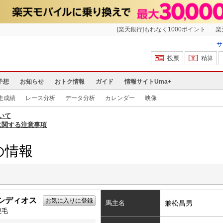
[楽天銀行]もれなく1000ポイント
楽
サ
投票
精算
予想
お知らせ
おトク情報
ガイド
情報サイトUma+
走成績
レース分析
データ分析
カレンダー
映像
いて
に関する注意事項
の情報
シディオス
お気に入りに登録
馬主名
兼松昌男
鹿毛