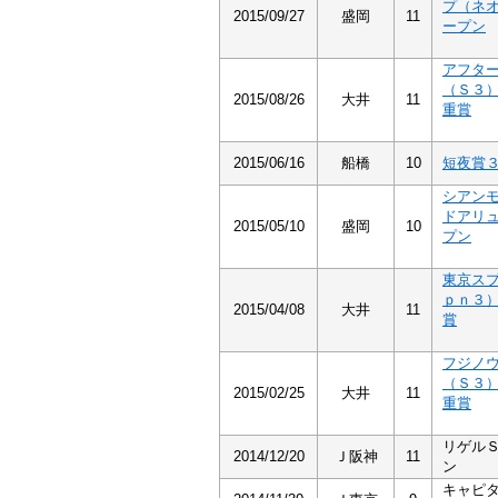
プ（ネ
2015/09/27
盛岡
11
ープン
アフタ
（Ｓ３
2015/08/26
大井
11
重賞
2015/06/16
船橋
10
短夜賞
シアン
ドアリ
2015/05/10
盛岡
10
プン
東京ス
ｐｎ３
2015/04/08
大井
11
賞
フジノ
（Ｓ３
2015/02/25
大井
11
重賞
リゲル
2014/12/20
Ｊ阪神
11
ン
キャピ