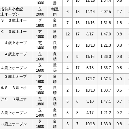
9
16
12/16
1:34.4
0.8
1600
曇
産省賞典小倉記
芝
稍重
6
13
14/14
2:02.5
2.7
歳上オープン
2000
雨
イＳ ３歳上オー
ダ
良
7
15
11/16
1:51.8
1.8
1800
晴
ムＣ ３歳上オー
芝
良
12
17
8/17
1:47.0
0.8
1800
晴
Ｓ ４歳上オープ
芝
良
6
13
10/13
1:21.3
0.8
1400
晴
Ｓ ４歳上オープ
芝
良
7
9
11/16
1:36.0
0.8
1600
晴
芝
重
 ４歳上オープン
4
17
5/18
1:36.7
0.8
1600
曇
Ｓ ３歳上オープ
芝
良
4
13
17/17
1:37.6
4.0
1600
晴
タルＳ ３歳上オ
芝
良
2
15
10/18
1:33.7
0.5
1600
晴
ペアＳ ３歳上オ
芝
良
5
6
9/10
1:47.1
0.7
1800
晴
芝
良
 ３歳上オープン
5
8
4/17
1:21.2
0.2
1400
晴
芝
良
 ３歳上オープン
5
7
10/18
1:33.9
0.8
1600
晴