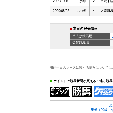
2009/10/10
Ｊ京都
2
２歳未
2009/08/22
Ｊ札幌
4
２歳新
■
本日の発売情報
帯広ば
競馬場
佐賀
競馬場
開催当日のレースに関する情報については
ポイントで競馬新聞が買える！地方競馬
楽
馬券は20歳に