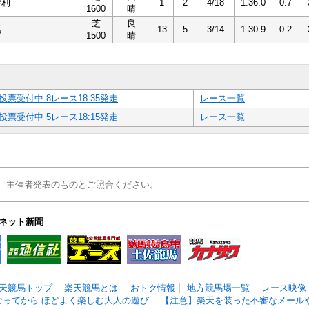
勝利
1
2
4/18
1:36.0
0.7
1600
晴
芝
良
馬
13
5
3/14
1:30.9
0.2
1500
晴
投票受付中 8レース18:35発走
レース一覧
投票受付中 5レース18:15発走
レース一覧
、主催者発表のものとご照合ください。
ネット新聞
天競馬トップ
楽天競馬とは
おトク情報
地方競馬場一覧
レース映像
なってから ほどよく楽しむ大人の遊び
【注意】楽天を装った不審なメールや