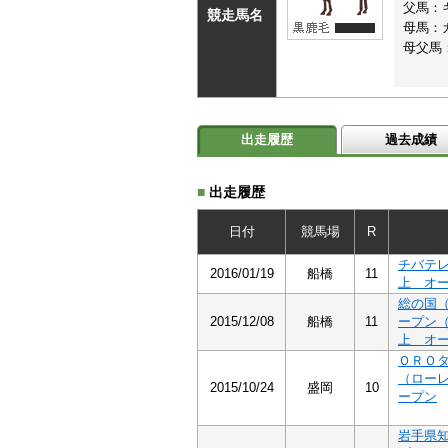
父馬：
競走馬名
母馬：
母父馬
出走履歴
過去成績
■
出走履歴
日付
競馬場
R
チバテ
2016/01/19
船橋
11
上 オ
総の国
2015/12/08
船橋
11
ープン
上 オ
ＯＲＯ
（ロー
2015/10/24
盛岡
10
ープン
岩手県