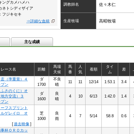
キングカメハメハ
調教師名
佐々木仁
カネトシディザイア
：フジキセキ
生産牧場
高昭牧場
⇒詳細な血統
主な成績
馬場
馬
人
タイ
レース名
距離
着順
差
天候
番
気
ム
レ盃（準重賞）４
ダ
不良
11
11
12/14
1:53.1
3.4
ープン
1700
晴
（ふさのくに）オ
ダ
良
（地方交流）３
4
10
6/13
1:42.0
1.4
1600
晴
ープン
ターフスプリント
レルゲレイロ オ
芝
良
4
7
5/14
58.8
0.6
1000
雨
[
過去映像
]
知事杯ＯＲＯカッ