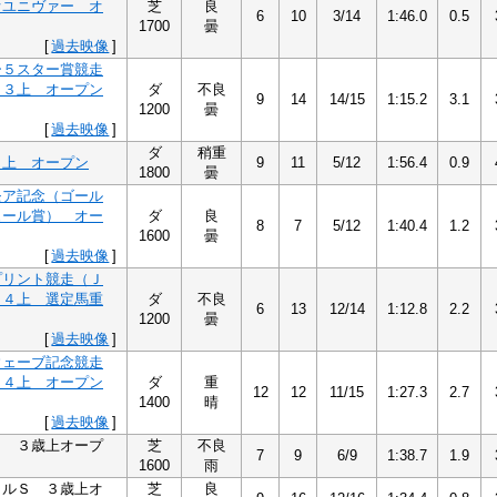
オユニヴァー オ
芝
良
6
10
3/14
1:46.0
0.5
1700
曇
[
過去映像
]
ー５スター賞競走
）３上 オープン
ダ
不良
9
14
14/15
1:15.2
3.1
1200
曇
[
過去映像
]
ダ
稍重
３上 オープン
9
11
5/12
1:56.4
0.9
1800
曇
モア記念（ゴール
ュール賞） オー
ダ
良
8
7
5/12
1:40.4
1.2
1600
曇
[
過去映像
]
プリント競走（Ｊ
）４上 選定馬重
ダ
不良
6
13
12/14
1:12.8
2.2
1200
曇
[
過去映像
]
ウェーブ記念競走
）４上 オープン
ダ
重
12
12
11/15
1:27.3
2.7
1400
晴
[
過去映像
]
Ｓ ３歳上オープ
芝
不良
7
9
6/9
1:38.7
1.9
1600
雨
タルＳ ３歳上オ
芝
良