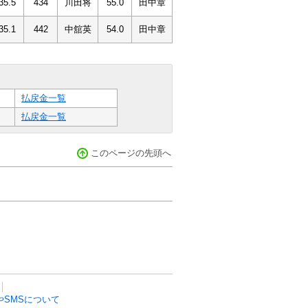
35.5
434
川田将
55.0
田中章
35.1
442
中舘英
54.0
田中章
払戻金一覧
払戻金一覧
このページの先頭へ
SMSについて