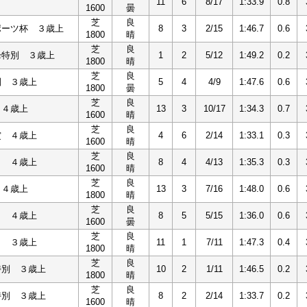
11
6
8/17
1:33.9
0.8
1600
曇
芝
良
ポーツ杯 ３歳上
8
3
2/15
1:46.7
0.6
1800
晴
芝
良
峰特別 ３歳上
1
2
5/12
1:49.2
0.2
1800
晴
芝
良
別 ３歳上
5
4
4/9
1:47.6
0.6
1800
曇
芝
良
 ４歳上
13
3
10/17
1:34.3
0.7
1600
晴
芝
良
賞 ４歳上
4
6
2/14
1:33.1
0.3
1600
晴
芝
良
Ｓ ４歳上
8
4
4/13
1:35.3
0.3
1600
晴
芝
良
 ４歳上
13
3
7/16
1:48.0
0.6
1800
晴
芝
良
Ｓ ４歳上
8
5
5/15
1:36.0
0.6
1600
曇
芝
良
Ｓ ３歳上
11
1
7/11
1:47.3
0.4
1800
晴
芝
良
特別 ３歳上
10
2
1/11
1:46.5
0.2
1800
晴
芝
良
特別 ３歳上
8
2
2/14
1:33.7
0.2
1600
晴