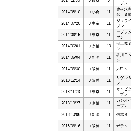
2014/11/30
Ｊ東京
9
ープン
農林水
2014/08/10
Ｊ小倉
11
念 ３
ジュラ
2014/07/20
Ｊ中京
11
プン
エプソ
2014/06/15
Ｊ東京
11
プン
安土城
2014/06/01
Ｊ京都
10
ン
谷川岳
2014/05/04
Ｊ新潟
11
ン
2014/03/30
Ｊ阪神
11
六甲Ｓ
リゲル
2013/12/14
Ｊ阪神
11
ン
キャピ
2013/11/23
Ｊ東京
11
ープン
カシオ
2013/10/27
Ｊ京都
11
ープン
2013/10/06
Ｊ新潟
11
信越Ｓ
2013/06/16
Ｊ阪神
11
米子Ｓ