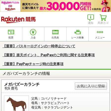
楽天競馬
通知
馬券カゴ
投票
入金
出馬表
レース映像
メニュー
【重要】パスキーログインの一時停止について
【重要】楽天ポイント、PayPayのご利用に関する注意事項
【重要】PayPayチャージ時の注意事項
メガバズーカランチの情報
メガバズーカランチ
お気に入りに登録
牝6 鹿毛
父馬：コパノリチャード
母馬：サクラピュアハート
母父馬：サクラプレジデント