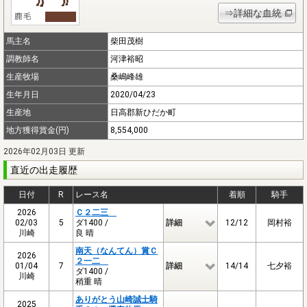
⇒詳細な血統
馬主名
柴田茂樹
調教師名
河津裕昭
生産牧場
桑嶋峰雄
生年月日
2020/04/23
生産地
日高郡新ひだか町
地方獲得賞金(円)
8,554,000
2026年02月03日 更新
直近の出走履歴
日付
R
レース名
着順
騎手
2026
Ｃ２二三
02/03
5
ダ1400 /
詳細
12/12
岡村裕
川崎
良 晴
南天（なんてん）賞Ｃ
2026
２一二
01/04
7
詳細
14/14
七夕裕
ダ1400 /
川崎
稍重 晴
ありがとう山崎誠士騎
2025