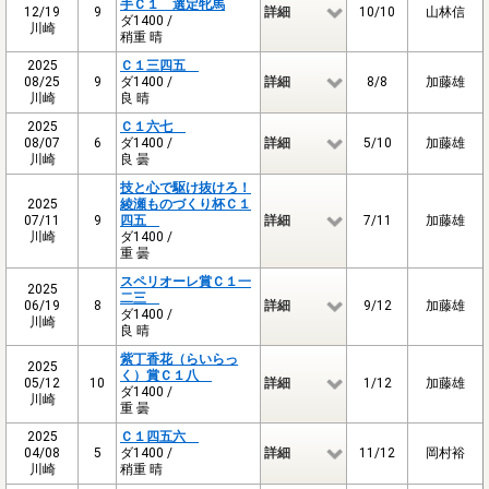
手Ｃ１ 選定牝馬
12/19
9
詳細
10/10
山林信
ダ1400 /
川崎
稍重 晴
2025
Ｃ１三四五
08/25
9
ダ1400 /
詳細
8/8
加藤雄
川崎
良 晴
2025
Ｃ１六七
08/07
6
ダ1400 /
詳細
5/10
加藤雄
川崎
良 曇
技と心で駆け抜けろ！
2025
綾瀬ものづくり杯Ｃ１
07/11
9
四五
詳細
7/11
加藤雄
川崎
ダ1400 /
重 曇
スペリオーレ賞Ｃ１一
2025
二三
06/19
8
詳細
9/12
加藤雄
ダ1400 /
川崎
良 晴
紫丁香花（らいらっ
2025
く）賞Ｃ１八
05/12
10
詳細
1/12
加藤雄
ダ1400 /
川崎
重 曇
2025
Ｃ１四五六
04/08
5
ダ1400 /
詳細
11/12
岡村裕
川崎
稍重 晴