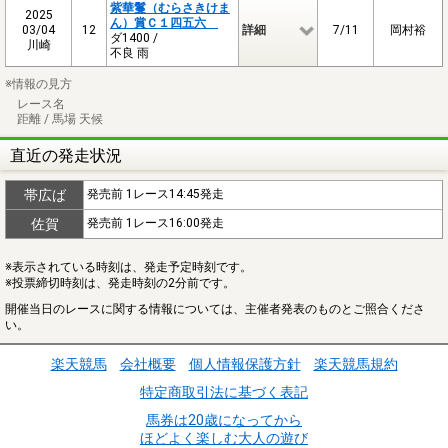
紫華鬘（むらさきけま
2025
ん）賞Ｃ１四五六
03/04
12
詳細
7/11
岡村裕
ダ1400 /
川崎
不良 雨
※情報の見方
レース名
距離 / 馬場 天候
直近の発走状況
帯広ば
発売前 1レース14:45発走
佐賀
発売前 1レース16:00発走
※表示されている時刻は、発走予定時刻です。
※投票締切時刻は、発走時刻の2分前です。
開催当日のレースに関する情報については、主催者発表のものとご照合くださ
い。
楽天競馬
会社概要
個人情報保護方針
楽天競馬規約
特定商取引法に基づく表記
馬券は20歳になってから
ほどよく楽しむ大人の遊び