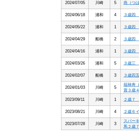
2024/07/05
川崎
5
燕（つ
2024/06/18
浦和
4
３歳
2024/05/22
浦和
1
３歳
2024/04/29
船橋
2
３歳
2024/04/16
浦和
1
３歳
2024/03/26
浦和
5
３歳
2024/02/07
船橋
3
３歳四
福禄寿
2024/01/03
川崎
5
賞３歳
2023/09/11
川崎
1
２歳
2023/08/21
川崎
4
２歳６
スパー
2023/07/28
川崎
3
馬２歳