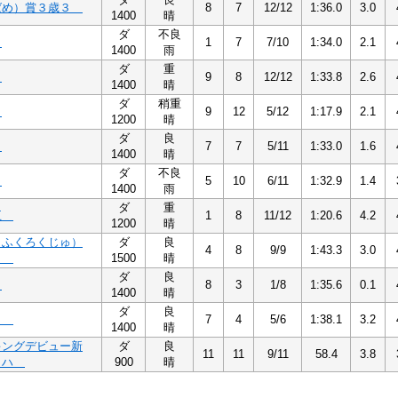
ばめ）賞３歳３
8
7
12/12
1:36.0
3.0
1400
晴
ダ
不良
四
1
7
7/10
1:34.0
2.1
1400
雨
ダ
重
四
9
8
12/12
1:33.8
2.6
1400
晴
ダ
稍重
四
9
12
5/12
1:17.9
2.1
1200
晴
ダ
良
四
7
7
5/11
1:33.0
1.6
1400
晴
ダ
不良
三
5
10
6/11
1:32.9
1.4
1400
雨
ダ
重
五
1
8
11/12
1:20.6
4.2
1200
晴
（ふくろくじゅ）
ダ
良
4
8
9/9
1:43.3
3.0
４
1500
晴
ダ
良
７
8
3
1/8
1:35.6
0.1
1400
晴
ダ
良
イ
7
4
5/6
1:38.1
3.2
1400
晴
キングデビュー新
ダ
良
11
11
9/11
58.4
3.8
７ハ
900
晴