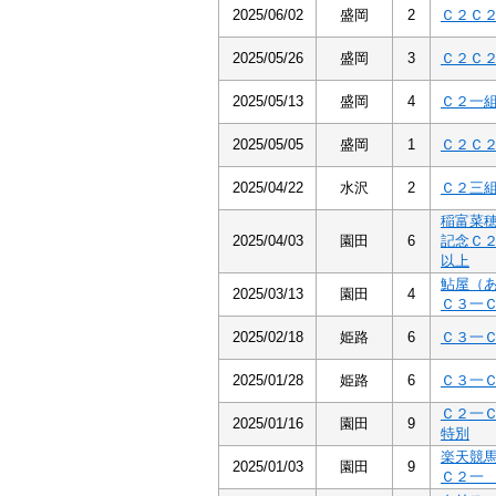
2025/06/02
盛岡
2
Ｃ２Ｃ
2025/05/26
盛岡
3
Ｃ２Ｃ
2025/05/13
盛岡
4
Ｃ２一
2025/05/05
盛岡
1
Ｃ２Ｃ
2025/04/22
水沢
2
Ｃ２三
稲富菜
2025/04/03
園田
6
記念Ｃ
以上
鮎屋（
2025/03/13
園田
4
Ｃ３一
2025/02/18
姫路
6
Ｃ３一
2025/01/28
姫路
6
Ｃ３一
Ｃ２一
2025/01/16
園田
9
特別
楽天競
2025/01/03
園田
9
Ｃ２一