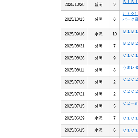
Ｂ１Ｂ
2025/10/28
盛岡
9
おトク
2025/10/13
盛岡
8
パーク
Ｂ１Ｂ
2025/09/16
水沢
10
Ｂ２Ｂ
2025/08/31
盛岡
7
Ｃ１Ｃ
2025/08/26
盛岡
9
うまレ
2025/08/11
盛岡
8
Ｃ２Ｃ
2025/07/28
盛岡
2
Ｃ２Ｃ
2025/07/21
盛岡
2
Ｃ２一
2025/07/15
盛岡
5
2025/06/29
水沢
7
Ｃ１Ｃ
2025/06/15
水沢
6
Ｃ１Ｃ