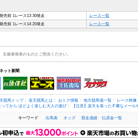
発売前 1レース13:30発走
レース一覧
発売前 1レース14:20発走
レース一覧
、主催者発表のものとご照合ください。
ネット新聞
天競馬トップ
楽天競馬とは
おトク情報
地方競馬場一覧
レース映像
なってから ほどよく楽しむ大人の遊び
【注意】楽天を装った不審なメールや
キーワード
出馬表
オッズ
競走成績
払戻金一覧