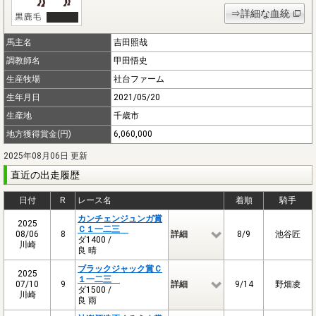
⇒詳細な血統
馬主名
吉田照哉
調教師名
甲田悟史
生産牧場
社台ファーム
生年月日
2021/05/20
生産地
千歳市
地方獲得賞金(円)
6,060,000
2025年08月06日 更新
直近の出走履歴
日付
R
レース名
着順
騎手
カンチェンジュンガ賞
2025
Ｃ１一二三
08/06
8
詳細
8/9
池谷匠
ダ1400 /
川崎
良 晴
ブラックジャック賞Ｃ
2025
１一二三
07/10
9
詳細
9/14
野畑凌
ダ1500 /
川崎
良 雨