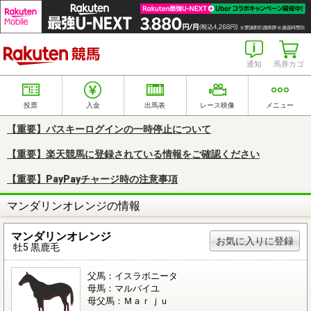
楽天競馬
通知
馬券カゴ
投票
入金
出馬表
レース映像
メニュー
【重要】パスキーログインの一時停止について
【重要】楽天競馬に登録されている情報をご確認ください
【重要】PayPayチャージ時の注意事項
マンダリンオレンジの情報
マンダリンオレンジ
お気に入りに登録
牡5 黒鹿毛
父馬：イスラボニータ
母馬：マルバイユ
母父馬：Ｍａｒｊｕ