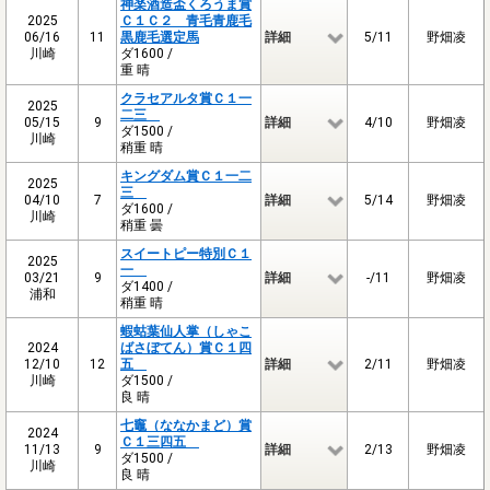
神楽酒造盃くろうま賞
2025
Ｃ１Ｃ２ 青毛青鹿毛
06/16
11
黒鹿毛選定馬
詳細
5/11
野畑凌
川崎
ダ1600 /
重 晴
クラセアルタ賞Ｃ１一
2025
二三
05/15
9
詳細
4/10
野畑凌
ダ1500 /
川崎
稍重 晴
キングダム賞Ｃ１一二
2025
三
04/10
7
詳細
5/14
野畑凌
ダ1600 /
川崎
稍重 曇
スイートピー特別Ｃ１
2025
一
03/21
9
詳細
-/11
野畑凌
ダ1400 /
浦和
稍重 晴
蝦蛄葉仙人掌（しゃこ
2024
ばさぼてん）賞Ｃ１四
12/10
12
五
詳細
2/11
野畑凌
川崎
ダ1500 /
良 晴
七竈（ななかまど）賞
2024
Ｃ１三四五
11/13
9
詳細
2/13
野畑凌
ダ1500 /
川崎
良 晴