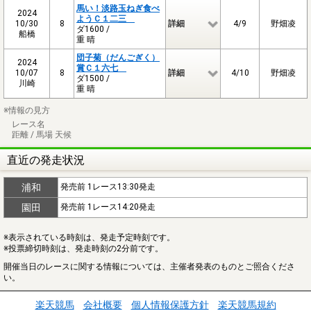
馬い！淡路玉ねぎ食べ
2024
ようＣ１二三
10/30
8
詳細
4/9
野畑凌
ダ1600 /
船橋
重 晴
団子菊（だんごぎく）
2024
賞Ｃ１六七
10/07
8
詳細
4/10
野畑凌
ダ1500 /
川崎
重 晴
※情報の見方
レース名
距離 / 馬場 天候
直近の発走状況
浦和
発売前 1レース13:30発走
園田
発売前 1レース14:20発走
※表示されている時刻は、発走予定時刻です。
※投票締切時刻は、発走時刻の2分前です。
開催当日のレースに関する情報については、主催者発表のものとご照合くださ
い。
楽天競馬
会社概要
個人情報保護方針
楽天競馬規約