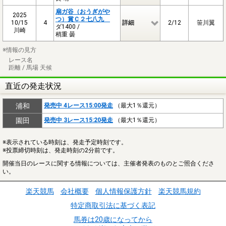
扇ガ谷（おうぎがや
2025
つ）賞Ｃ２七八九
10/15
4
詳細
2/12
笹川翼
ダ1400 /
川崎
稍重 曇
※情報の見方
レース名
距離 / 馬場 天候
直近の発走状況
浦和
発売中 4レース15:00発走
（最大1％還元）
園田
発売中 3レース15:20発走
（最大1％還元）
※表示されている時刻は、発走予定時刻です。
※投票締切時刻は、発走時刻の2分前です。
開催当日のレースに関する情報については、主催者発表のものとご照合くださ
い。
楽天競馬
会社概要
個人情報保護方針
楽天競馬規約
特定商取引法に基づく表記
馬券は20歳になってから