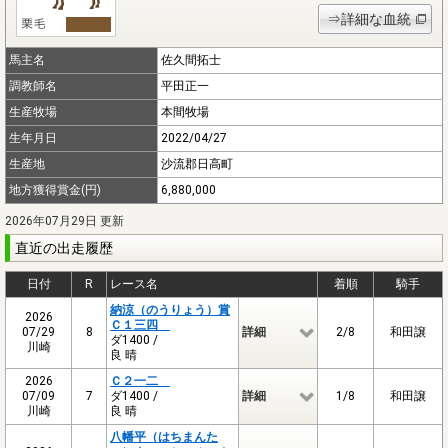
⇒詳細な血統
馬主名
佐久間拓士
調教師名
平田正一
生産牧場
本間牧場
生年月日
2022/04/27
生産地
沙流郡日高町
地方獲得賞金(円)
6,880,000
2026年07月29日 更新
直近の出走履歴
日付
R
レース名
着順
騎手
納涼（のうりょう）賞
2026
Ｃ１三四
07/29
8
詳細
2/8
和田譲
ダ1400 /
川崎
良 晴
2026
Ｃ２一二
07/09
7
ダ1400 /
詳細
1/8
和田譲
川崎
良 晴
八幡平（はちまんた