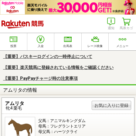
楽天競馬
通知
馬券カゴ
投票
入金
出馬表
レース映像
メニュー
【重要】パスキーログインの一時停止について
【重要】楽天競馬に登録されている情報をご確認ください
【重要】PayPayチャージ時の注意事項
アムリタの情報
アムリタ
お気に入りに登録
牝4 栗毛
父馬：アニマルキングダム
母馬：フレグラントエリア
母父馬：ハーツクライ