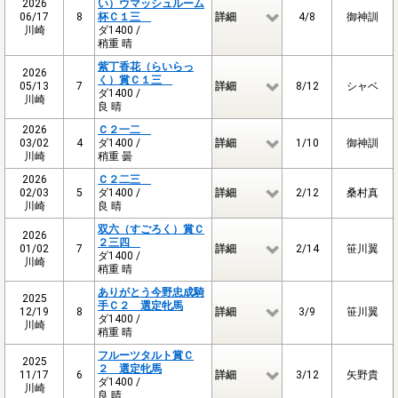
2026
い）ウマッシュルーム
06/17
8
杯Ｃ１三
詳細
4/8
御神訓
川崎
ダ1400 /
稍重 晴
紫丁香花（らいらっ
2026
く）賞Ｃ１三
05/13
7
詳細
8/12
シャベ
ダ1400 /
川崎
良 晴
2026
Ｃ２一二
03/02
4
ダ1400 /
詳細
1/10
御神訓
川崎
稍重 曇
2026
Ｃ２二三
02/03
5
ダ1400 /
詳細
2/12
桑村真
川崎
良 晴
双六（すごろく）賞Ｃ
2026
２三四
01/02
7
詳細
2/14
笹川翼
ダ1400 /
川崎
稍重 晴
ありがとう今野忠成騎
2025
手Ｃ２ 選定牝馬
12/19
8
詳細
3/9
笹川翼
ダ1400 /
川崎
稍重 晴
フルーツタルト賞Ｃ
2025
２ 選定牝馬
11/17
6
詳細
3/12
矢野貴
ダ1400 /
川崎
良 晴