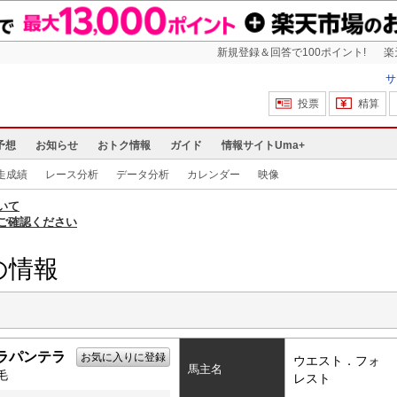
新規登録＆回答で100ポイント!
楽
サ
投票
精算
予想
お知らせ
おトク情報
ガイド
情報サイトUma+
走成績
レース分析
データ分析
カレンダー
映像
いて
ご確認ください
の情報
ラパンテラ
お気に入りに登録
ウエスト．フォ
馬主名
毛
レスト