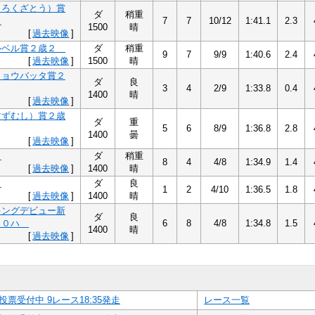
（ろくざとう）賞
ダ
稍重
２
7
7
10/12
1:41.1
2.3
1500
晴
[
過去映像
]
ルベル賞２歳２
ダ
稍重
9
7
9/9
1:40.6
2.4
[
過去映像
]
1500
晴
リョウバッタ賞２
ダ
良
3
4
2/9
1:33.8
0.4
1400
晴
[
過去映像
]
すずむし）賞２歳
ダ
重
5
6
8/9
1:36.8
2.8
1400
曇
[
過去映像
]
５
ダ
稍重
8
4
4/8
1:34.9
1.4
[
過去映像
]
1400
晴
５
ダ
良
1
2
4/10
1:36.5
1.8
[
過去映像
]
1400
晴
キングデビュー新
ダ
良
１０ハ
6
8
4/8
1:34.8
1.5
1400
晴
[
過去映像
]
投票受付中 9レース18:35発走
レース一覧