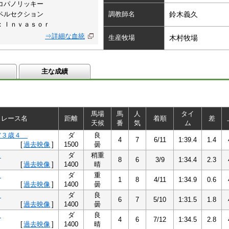
コパノリッキー
ペルセクション
調教師名
鈴木義久
：Ｉｎｖａｓｏｒ
⇒詳細な血統
生産牧場
木村牧場
主な成績
馬場
馬
人
タイ
レース名
距離
着順
差
天候
番
気
ム
賞３歳４
ダ
良
4
7
6/11
1:39.4
1.4
[
過去映像
]
1500
曇
５
ダ
稍重
8
6
3/9
1:34.4
2.3
[
過去映像
]
1400
晴
５
ダ
重
1
8
4/11
1:34.9
0.6
[
過去映像
]
1400
曇
五
ダ
良
6
7
5/10
1:31.5
1.8
[
過去映像
]
1400
曇
６
ダ
良
4
6
7/12
1:34.5
2.8
[
過去映像
]
1400
晴