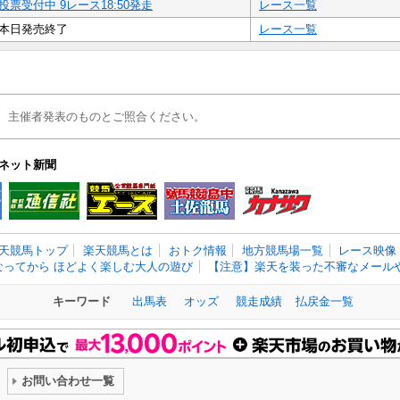
投票受付中 9レース18:50発走
レース一覧
本日発売終了
レース一覧
、主催者発表のものとご照合ください。
ネット新聞
天競馬トップ
楽天競馬とは
おトク情報
地方競馬場一覧
レース映像
なってから ほどよく楽しむ大人の遊び
【注意】楽天を装った不審なメールや
キーワード
出馬表
オッズ
競走成績
払戻金一覧
お問い合わせ一覧