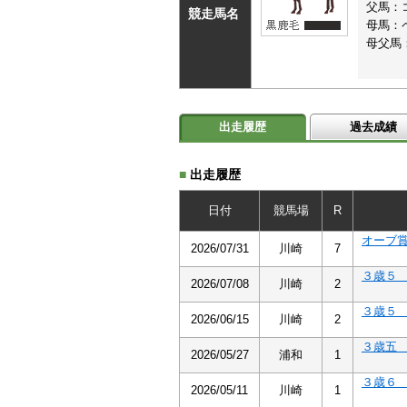
父馬：
競走馬名
母馬：
母父馬
出走履歴
過去成績
■
出走履歴
日付
競馬場
R
オーブ
2026/07/31
川崎
7
３歳
2026/07/08
川崎
2
３歳
2026/06/15
川崎
2
３歳
2026/05/27
浦和
1
３歳
2026/05/11
川崎
1