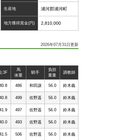
生産地
浦河郡浦河町
地方獲得賞金(円)
2,810,000
2026年07月31日更新
馬
負担
上3F
騎手
調教師
体重
重量
40.8
486
和田譲
56.0
鈴木義
40.8
499
佐野遥
56.0
鈴木義
41.9
497
佐野遥
56.0
鈴木義
40.0
493
佐野遥
56.0
鈴木義
41.5
506
佐野遥
56.0
鈴木義