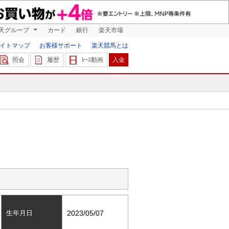
天グループ
カード
銀行
楽天市場
イトマップ
お客様サポート
楽天競馬とは
照会
履歴
ﾚｰｽ動画
入金
生年月日
2023/05/07