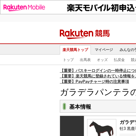
楽天競馬トップ
マイページ
みんなの
トップ
出馬表
オッズ
払戻金
競
【重要】パスキーログインの一時停止につ
【重要】楽天競馬に登録されている情報を
【重要】PayPayチャージ時の注意事項
ガラデラパンテラ
基本情報
ガラデ
牡3 黒鹿