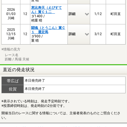
良 晴
恵比寿天（えびすて
2026
ん）賞Ｃ１二
01/03
12
詳細
1/12
町田直
ダ1400 /
川崎
稍重 晴
闘魂（とうこん）賞Ｃ
2025
１ 選定馬
12/15
12
詳細
3/12
町田直
ダ900 /
川崎
重 晴
※情報の見方
レース名
距離 / 馬場 天候
直近の発走状況
帯広ば
本日発売終了
佐賀
本日発売終了
※表示されている時刻は、発走予定時刻です。
※投票締切時刻は、発走時刻の2分前です。
開催当日のレースに関する情報については、主催者発表のものとご照合くださ
い。