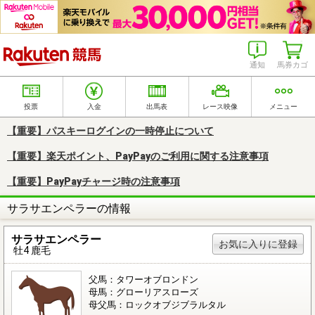
楽天競馬
通知
馬券カゴ
投票
入金
出馬表
レース映像
メニュー
【重要】パスキーログインの一時停止について
【重要】楽天ポイント、PayPayのご利用に関する注意事項
【重要】PayPayチャージ時の注意事項
サラサエンペラーの情報
サラサエンペラー
お気に入りに登録
牡4 鹿毛
父馬：タワーオブロンドン
母馬：グローリアスローズ
母父馬：ロックオブジブラルタル