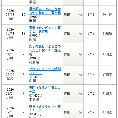
重 曇
電光石火（でんこうせ
2026
っか）賞Ｂ３ 選定馬
06/18
10
詳細
1/11
池谷匠
ダ900 /
川崎
重 曇
青玉（せいぎょく）賞
2026
Ｃ１ 選定馬
05/11
12
詳細
3/12
野畑凌
ダ900 /
川崎
良 晴
丸子の渡し（まるこの
2026
わたし）賞Ｃ１ 選定
04/08
7
馬
詳細
2/12
町田直
川崎
ダ900 /
稍重 晴
ブラッドストーン特別
2026
Ｃ１二
03/19
8
詳細
9/14
町田直
ダ1400 /
浦和
良 曇
鳴門（なると）賞Ｃ１
2026
一二
03/04
7
詳細
5/12
町田直
ダ1400 /
川崎
不良 曇
桜草（さくらそう）賞
2026
Ｃ１一二
02/03
7
詳細
7/12
町田直
ダ1400 /
川崎