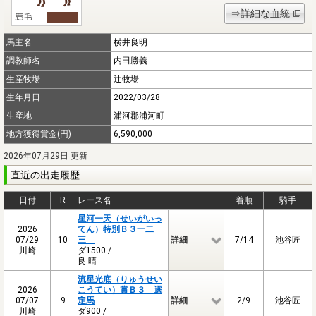
⇒詳細な血統
馬主名
横井良明
調教師名
内田勝義
生産牧場
辻牧場
生年月日
2022/03/28
生産地
浦河郡浦河町
地方獲得賞金(円)
6,590,000
2026年07月29日 更新
直近の出走履歴
日付
R
レース名
着順
騎手
星河一天（せいがいっ
2026
てん）特別Ｂ３一二
07/29
10
三
詳細
7/14
池谷匠
川崎
ダ1500 /
良 晴
流星光底（りゅうせい
2026
こうてい）賞Ｂ３ 選
07/07
9
定馬
詳細
2/9
池谷匠
川崎
ダ900 /