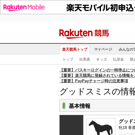
楽天競馬トップ
マイページ
みんなの
トップ
出馬表
オッズ
払戻金
競
【重要】パスキーログインの一時停止につ
【重要】楽天競馬に登録されている情報を
【重要】PayPayチャージ時の注意事項
グッドスミスの情
基本情報
グッド
牝18 青