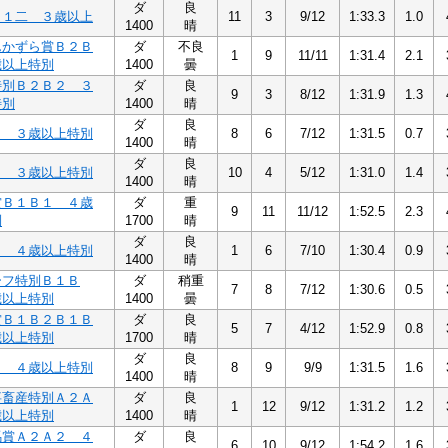
ダ
良
Ｃ１二 ３歳以上
11
3
9/12
1:33.3
1.0
1400
晴
んかずら賞Ｂ２Ｂ
ダ
不良
1
9
11/11
1:31.4
2.1
歳以上特別
1400
曇
特別Ｂ２Ｂ２ ３
ダ
良
9
3
8/12
1:31.9
1.3
特別
1400
晴
ダ
良
２ ３歳以上特別
8
6
7/12
1:31.5
0.7
1400
晴
ダ
良
２ ３歳以上特別
10
4
5/12
1:31.0
1.4
1400
晴
賞Ｂ１Ｂ１ ４歳
ダ
重
9
11
11/12
1:52.5
2.3
別
1700
晴
ダ
良
１ ４歳以上特別
1
6
7/10
1:30.4
0.9
1400
晴
ーフ特別Ｂ１Ｂ
ダ
稍重
7
8
7/12
1:30.6
0.5
歳以上特別
1400
曇
賞Ｂ１Ｂ２Ｂ１Ｂ
ダ
良
5
7
4/12
1:52.9
0.8
歳以上特別
1700
晴
ダ
良
２ ４歳以上特別
8
9
9/9
1:31.5
1.6
1400
晴
事畜産特別Ａ２Ａ
ダ
良
1
12
9/12
1:31.2
1.2
歳以上特別
1400
晴
馬賞Ａ２Ａ２ ４
ダ
良
6
10
9/12
1:54.2
1.6