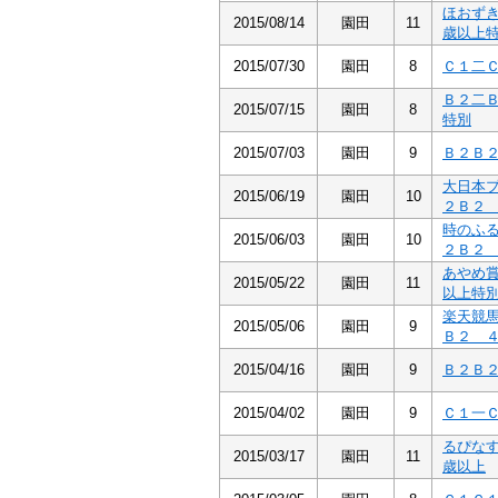
ほおず
2015/08/14
園田
11
歳以上
2015/07/30
園田
8
Ｃ１二
Ｂ２二
2015/07/15
園田
8
特別
2015/07/03
園田
9
Ｂ２Ｂ
大日本
2015/06/19
園田
10
２Ｂ２
時のふ
2015/06/03
園田
10
２Ｂ２
あやめ
2015/05/22
園田
11
以上特
楽天競
2015/05/06
園田
9
Ｂ２ 
2015/04/16
園田
9
Ｂ２Ｂ
2015/04/02
園田
9
Ｃ１一
るぴな
2015/03/17
園田
11
歳以上