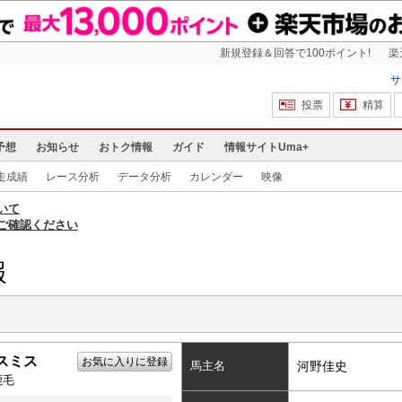
新規登録＆回答で100ポイント!
楽
サ
投票
精算
予想
お知らせ
おトク情報
ガイド
情報サイトUma+
走成績
レース分析
データ分析
カレンダー
映像
いて
ご確認ください
報
スミス
お気に入りに登録
馬主名
河野佳史
鹿毛