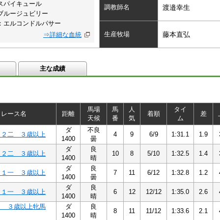
スパイキュール
調教師名
渡邉幸生
ブルージュビリー
：エルコンドルパサー
生産牧場
藤本直弘
⇒詳細な血統
主な成績
馬場
馬
人
タイ
レース名
距離
着順
差
天候
番
気
ム
ダ
不良
Ｃ２二 ３歳以上
4
9
6/9
1:31.1
1.9
1400
曇
ダ
良
Ｃ２二 ３歳以上
10
8
5/10
1:32.5
1.4
1400
晴
ダ
良
Ｃ１一 ３歳以上
7
11
6/12
1:32.8
1.2
1400
曇
ダ
良
Ｃ１一 ３歳以上
6
12
12/12
1:35.0
2.6
1400
晴
１ ３歳以上牝馬
ダ
良
8
11
11/12
1:33.6
2.1
1400
晴