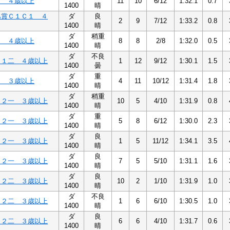
１ ４歳以上
11
10
6/12
1:32.1
0.7
1400
晴
あ賞Ｃ１Ｃ１ ４
ダ
良
2
9
7/12
1:33.2
0.8
1400
晴
ダ
稍重
１ ４歳以上
8
8
2/8
1:32.0
0.5
1400
晴
ダ
不良
Ｃ１二 ４歳以上
1
12
9/12
1:30.1
1.5
1400
曇
ダ
重
１ ３歳以上
4
11
10/12
1:31.4
1.8
1400
晴
ダ
稍重
Ｃ２一 ３歳以上
10
5
4/10
1:31.9
0.8
1400
晴
ダ
重
Ｃ２一 ３歳以上
5
8
6/12
1:30.0
2.3
1400
晴
ダ
良
Ｃ２一 ３歳以上
1
5
11/12
1:34.1
3.5
1400
晴
ダ
良
Ｃ２一 ３歳以上
7
5
5/10
1:31.1
1.6
1400
晴
ダ
良
Ｃ２二 ３歳以上
10
2
1/10
1:31.9
1.0
1400
晴
ダ
不良
Ｃ２二 ３歳以上
1
6
6/10
1:30.5
1.0
1400
晴
ダ
良
Ｃ２二 ３歳以上
6
6
4/10
1:31.7
0.6
1400
晴