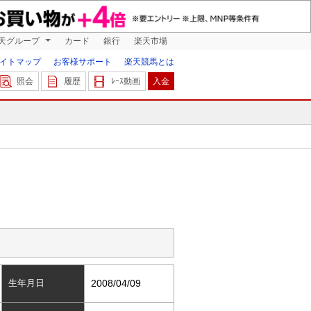
天グループ
カード
銀行
楽天市場
イトマップ
お客様サポート
楽天競馬とは
照会
履歴
ﾚｰｽ動画
入金
生年月日
2008/04/09