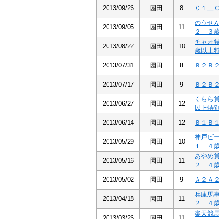
2013/09/26
園田
8
Ｃ１二
のうせ
2013/09/05
園田
11
２ ３
チャオ
2013/08/22
園田
10
歳以上
2013/07/31
園田
8
Ｂ２Ｂ
2013/07/17
園田
9
Ｂ２Ｂ
くらら
2013/06/27
園田
12
以上特
2013/06/14
園田
12
Ｂ１Ｂ
神戸ビ
2013/05/29
園田
10
１ ４
あやめ
2013/05/16
園田
11
２ ４
2013/05/02
園田
9
Ａ２Ａ
兵庫馬
2013/04/18
園田
11
２ ４
楽天競
2013/03/26
園田
11