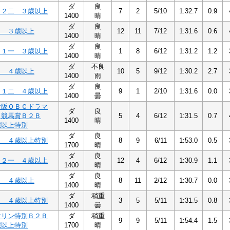
ダ
良
Ｃ２二 ３歳以上
7
2
5/10
1:32.7
0.9
1400
晴
ダ
良
１ ３歳以上
12
11
7/12
1:31.6
0.6
1400
晴
ダ
良
Ｃ１一 ３歳以上
1
8
6/12
1:31.2
1.2
1400
晴
ダ
不良
１ ４歳以上
10
5
9/12
1:30.2
2.7
1400
雨
ダ
良
Ｃ１二 ４歳以上
9
1
2/10
1:31.6
0.0
1400
曇
大阪ＯＢＣドラマ
ダ
良
ク競馬賞Ｂ２Ｂ
5
4
6/12
1:31.5
0.7
1400
晴
歳以上特別
ダ
良
２ ４歳以上特別
8
9
6/11
1:53.0
0.5
1700
晴
ダ
良
Ｂ２一 ４歳以上
12
4
6/12
1:30.9
1.1
1400
晴
ダ
良
２ ４歳以上
8
11
2/12
1:30.7
0.0
1400
晴
ダ
稍重
２ ４歳以上特別
3
5
5/11
1:31.5
0.8
1400
曇
マリン特別Ｂ２Ｂ
ダ
稍重
9
9
5/11
1:54.4
1.5
歳以上特別
1700
晴