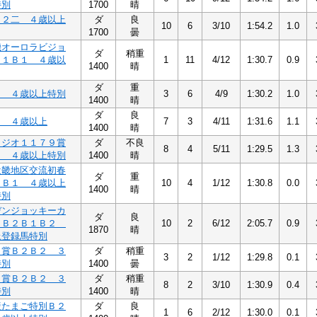
特別
1700
晴
Ａ２二 ４歳以上
ダ
良
10
6
3/10
1:54.2
1.0
1700
曇
機オーロラビジョ
ダ
稍重
Ｂ１Ｂ１ ４歳以
1
11
4/12
1:30.7
0.9
1400
晴
ダ
重
１ ４歳以上特別
3
6
4/9
1:30.2
1.0
1400
晴
ダ
良
１ ４歳以上
7
3
4/11
1:31.6
1.1
1400
晴
ラジオ１１７９賞
ダ
不良
8
4
5/11
1:29.5
1.3
１ ４歳以上特別
1400
晴
近畿地区交流初春
ダ
重
１Ｂ１ ４歳以上
10
4
1/12
1:30.8
0.0
1400
晴
特別
デンジョッキーカ
ダ
良
１Ｂ２Ｂ１Ｂ２
10
2
6/12
2:05.7
0.9
1870
晴
上登録馬特別
う賞Ｂ２Ｂ２ ３
ダ
稍重
3
2
1/12
1:29.8
0.1
特別
1400
曇
き賞Ｂ２Ｂ２ ３
ダ
稍重
8
2
3/10
1:30.9
0.4
特別
1400
晴
産たまご特別Ｂ２
ダ
良
1
6
2/12
1:30.0
0.1