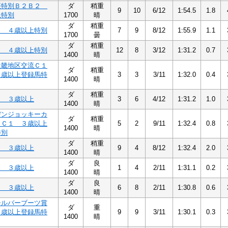
座特別Ｂ２Ｂ２
ダ
稍重
9
10
6/12
1:54.5
1.8
上特別
1700
晴
ダ
稍重
２ ４歳以上特別
7
9
8/12
1:55.9
1.1
1700
曇
ダ
稍重
２ ４歳以上特別
12
8
3/12
1:31.2
0.7
1400
晴
近畿地区交流Ｃ１
ダ
稍重
４歳以上登録馬特
3
3
3/11
1:32.0
0.4
1400
晴
ダ
稍重
１ ３歳以上
3
6
4/12
1:31.2
1.0
1400
晴
デンジョッキーカ
ダ
稍重
１Ｃ１ ３歳以上
5
2
9/11
1:32.4
0.8
1400
晴
特別
ダ
稍重
１ ３歳以上
9
4
8/12
1:32.4
2.0
1400
晴
ダ
良
１ ３歳以上
1
4
2/11
1:31.1
0.2
1400
晴
ダ
良
１ ３歳以上
6
8
2/11
1:30.8
0.6
1400
晴
シルバーブーツ賞
ダ
重
３歳以上登録馬特
9
9
3/11
1:30.1
0.3
1400
晴