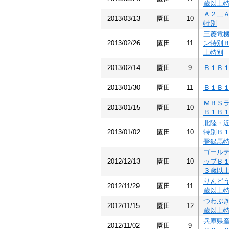
歳以上
Ａ２二
2013/03/13
園田
10
特別
三菱電
2013/02/26
園田
11
ン特別
上特別
2013/02/14
園田
9
Ｂ１Ｂ
2013/01/30
園田
11
Ｂ１Ｂ
ＭＢＳ
2013/01/15
園田
10
Ｂ１Ｂ
北陸・
2013/01/02
園田
10
特別Ｂ
登録馬
ゴール
2012/12/13
園田
10
ップＢ
３歳以
りんど
2012/11/29
園田
11
歳以上
つわぶ
2012/11/15
園田
12
歳以上
兵庫県
2012/11/02
園田
9