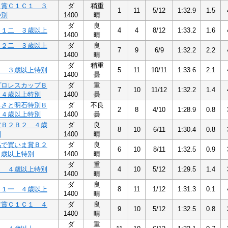
き賞Ｃ１Ｃ１ ３
ダ
稍重
1
11
5/12
1:32.9
1.5
特別
1400
晴
ダ
良
Ｃ１二 ３歳以上
4
4
8/12
1:33.2
1.6
1400
晴
Ｂ２二 ３歳以上
ダ
良
7
9
6/9
1:32.2
2.2
1400
晴
ダ
稍重
２ ３歳以上特別
5
11
10/11
1:33.6
2.1
1400
曇
プロレスカップＢ
ダ
重
7
10
11/12
1:32.2
1.4
 ４歳以上特別
1400
曇
るさと明石特別Ｂ
ダ
不良
2
8
4/10
1:28.9
0.8
 ４歳以上特別
1400
曇
賞Ｂ２Ｂ２ ４歳
ダ
良
8
10
6/11
1:30.4
0.8
別
1400
晴
馬で買いま賞Ｂ２
ダ
良
6
10
8/11
1:32.5
0.9
４歳以上特別
1400
晴
ダ
重
２ ４歳以上特別
4
10
5/12
1:29.5
1.4
1400
晴
ダ
良
Ｃ１一 ４歳以上
8
11
1/12
1:31.3
0.1
1400
晴
す賞Ｃ１Ｃ１ ４
ダ
良
9
10
5/12
1:32.5
0.8
1400
晴
ダ
重