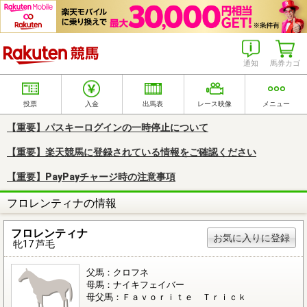
楽天競馬
通知
馬券カゴ
投票
入金
出馬表
レース映像
メニュー
【重要】パスキーログインの一時停止について
【重要】楽天競馬に登録されている情報をご確認ください
【重要】PayPayチャージ時の注意事項
フロレンティナの情報
フロレンティナ
お気に入りに登録
牝17 芦毛
父馬：クロフネ
母馬：ナイキフェイバー
母父馬：Ｆａｖｏｒｉｔｅ Ｔｒｉｃｋ