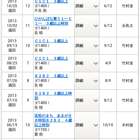
2013
Ｃ１Ｃ１ ３歳以上
10/25
12
ダ1400 /
詳細
6/12
竹村達
園田
不良 雨
ひがんばな賞Ｃ１一Ｃ
2013
１一 ３歳以上特別
10/02
11
詳細
6/12
永島太
ダ1400 /
園田
良 晴
2013
Ｃ１Ｃ１ ３歳以上
09/13
10
ダ1400 /
詳細
9/12
竹村達
園田
良 晴
2013
Ｃ１Ｃ１ ３歳以上
08/23
7
ダ1400 /
詳細
4/9
竹村達
園田
良 曇
2013
Ｂ２Ｂ２ ３歳以上
07/26
8
ダ1400 /
詳細
8/9
竹村達
園田
良 晴
Ｂ２Ｂ２ ３歳以上特
2013
別
07/10
9
詳細
8/12
竹村達
ダ1400 /
園田
良 晴
近松のまち あまがさ
2013
き特別Ｂ２Ｂ２ ４歳
06/19
10
以上特別
詳細
10/10
木村健
園田
ダ1700 /
重 雨