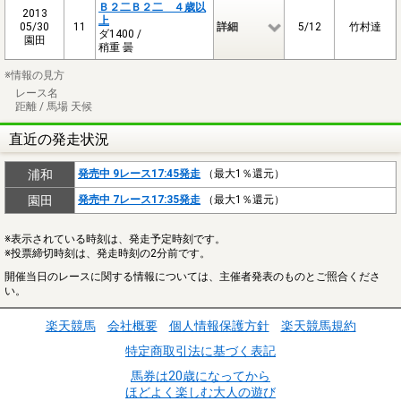
Ｂ２二Ｂ２二 ４歳以
2013
上
05/30
11
詳細
5/12
竹村達
ダ1400 /
園田
稍重 曇
※情報の見方
レース名
距離 / 馬場 天候
直近の発走状況
浦和
発売中 9レース17:45発走
（最大1％還元）
園田
発売中 7レース17:35発走
（最大1％還元）
※表示されている時刻は、発走予定時刻です。
※投票締切時刻は、発走時刻の2分前です。
開催当日のレースに関する情報については、主催者発表のものとご照合くださ
い。
楽天競馬
会社概要
個人情報保護方針
楽天競馬規約
特定商取引法に基づく表記
馬券は20歳になってから
ほどよく楽しむ大人の遊び