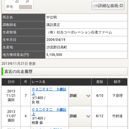
⇒詳細な血統
馬主名
中辻明
調教師名
諏訪貴正
生産牧場
（有）社台コーポレーション白老ファーム
生年月日
2009/04/19
生産地
沙流郡日高町
地方獲得賞金(円)
5,106,500
2013年11月21日 更新
直近の出走履歴
日付
R
レース名
着順
騎手
Ｃ２二Ｃ２二 ３歳以
2013
上
11/21
7
詳細
4/10
下原理
ダ1400 /
園田
良 晴
Ｃ２二Ｃ２二 ３歳以
2013
上
11/07
6
詳細
8/12
竹村達
ダ1400 /
園田
稍重 曇