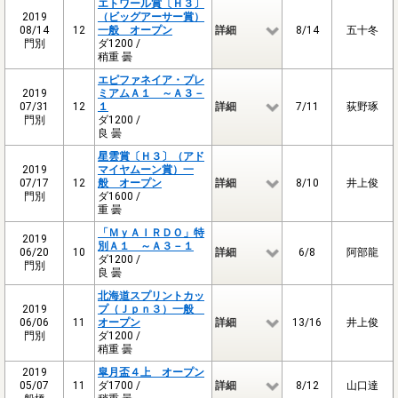
エトワール賞〔Ｈ３〕
2019
（ビッグアーサー賞）
08/14
12
一般 オープン
詳細
8/14
五十冬
門別
ダ1200 /
稍重 曇
エピファネイア・プレ
2019
ミアムＡ１ ～Ａ３－
07/31
12
１
詳細
7/11
荻野琢
門別
ダ1200 /
良 曇
星雲賞〔Ｈ３〕（アド
2019
マイヤムーン賞）一
07/17
12
般 オープン
詳細
8/10
井上俊
門別
ダ1600 /
重 曇
「ＭｙＡＩＲＤＯ」特
2019
別Ａ１ ～Ａ３－１
06/20
10
詳細
6/8
阿部龍
ダ1200 /
門別
良 曇
北海道スプリントカッ
2019
プ（Ｊｐｎ３）一般
06/06
11
オープン
詳細
13/16
井上俊
門別
ダ1200 /
稍重 曇
2019
皐月盃４上 オープン
05/07
11
ダ1700 /
詳細
8/12
山口達