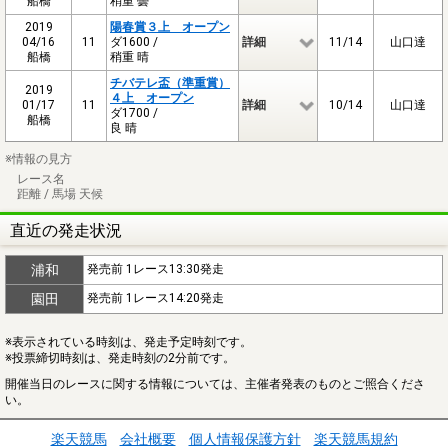
船橋
稍重 曇
2019
陽春賞３上 オープン
04/16
11
ダ1600 /
詳細
11/14
山口達
船橋
稍重 晴
チバテレ盃（準重賞）
2019
４上 オープン
01/17
11
詳細
10/14
山口達
ダ1700 /
船橋
良 晴
※情報の見方
レース名
距離 / 馬場 天候
直近の発走状況
浦和
発売前 1レース13:30発走
園田
発売前 1レース14:20発走
※表示されている時刻は、発走予定時刻です。
※投票締切時刻は、発走時刻の2分前です。
開催当日のレースに関する情報については、主催者発表のものとご照合くださ
い。
楽天競馬
会社概要
個人情報保護方針
楽天競馬規約