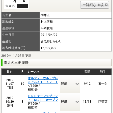
⇒詳細な血統
馬主名
櫻井正
調教師名
村上正和
生産牧場
平岡牧場
生年月日
2011/04/09
生産地
勇払郡むかわ町
地方獲得賞金(円)
12,930,000
2019年11月07日 更新
直近の出走履歴
日付
R
レース名
着順
騎手
オルフェーヴル・プレ
2019
ミアムＡ１ Ａ２－１
11/07
10
詳細
9/12
五十冬
ダ1200 /
門別
稍重 曇
ＯＲＯターフスプリン
2019
ト（Ｍ２） オープン
10/20
8
詳細
13/13
阿部英
芝1000 /
盛岡
稍重 晴