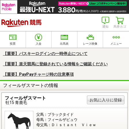
楽天競馬
通知
馬券カゴ
投票
入金
出馬表
レース映像
メニュー
【重要】パスキーログインの一時停止について
【重要】楽天競馬に登録されている情報をご確認ください
【重要】PayPayチャージ時の注意事項
フィールザスマートの情報
フィールザスマート
お気に入りに登録
牡15 青鹿毛
父馬：ブラックタイド
母馬：フィールザビュウ
母父馬：Ｄｉｓｔａｎｔ Ｖｉｅｗ