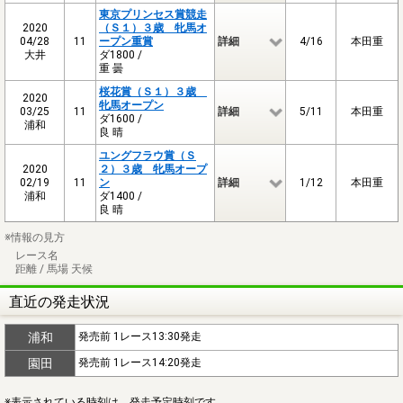
東京プリンセス賞競走
2020
（Ｓ１）３歳 牝馬オ
04/28
11
ープン重賞
詳細
4/16
本田重
大井
ダ1800 /
重 曇
桜花賞（Ｓ１）３歳
2020
牝馬オープン
03/25
11
詳細
5/11
本田重
ダ1600 /
浦和
良 晴
ユングフラウ賞（Ｓ
2020
２）３歳 牝馬オープ
02/19
11
ン
詳細
1/12
本田重
浦和
ダ1400 /
良 晴
※情報の見方
レース名
距離 / 馬場 天候
直近の発走状況
浦和
発売前 1レース13:30発走
園田
発売前 1レース14:20発走
※表示されている時刻は、発走予定時刻です。