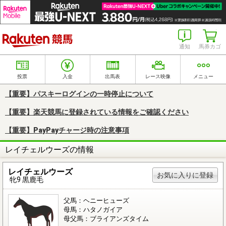
楽天競馬
通知
馬券カゴ
投票
入金
出馬表
レース映像
メニュー
【重要】パスキーログインの一時停止について
【重要】楽天競馬に登録されている情報をご確認ください
【重要】PayPayチャージ時の注意事項
レイチェルウーズの情報
レイチェルウーズ
お気に入りに登録
牝9 黒鹿毛
父馬：ヘニーヒューズ
母馬：ハタノガイア
母父馬：ブライアンズタイム