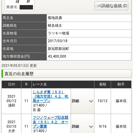
⇒詳細な血統
馬主名
菊地昌廣
調教師名
蛯名雄太
生産牧場
ラツキー牧場
生年月日
2017/03/18
生産地
新冠郡新冠町
地方獲得賞金(円)
43,400,000
2021年05月12日 更新
直近の出走履歴
日付
R
レース名
着順
騎手
しらさぎ賞（Ｓ３）
2021
［地方交流］４上 牝
05/12
11
馬オープン
詳細
10/12
藤本現
浦和
ダ1400 /
良 曇
フジノウェーブ記念競
2021
走（Ｓ３）４上 オー
03/10
11
プン重賞
詳細
9/16
藤本現
大井
ダ1400 /