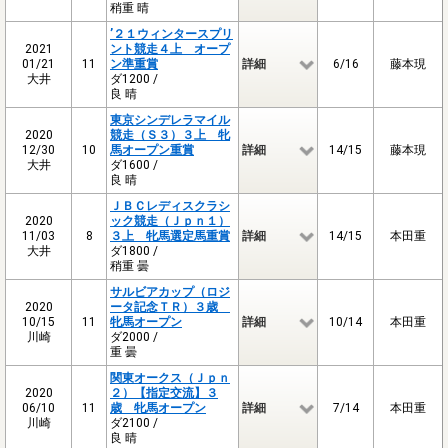
稍重 晴
’２１ウィンタースプリ
2021
ント競走４上 オープ
01/21
11
ン準重賞
詳細
6/16
藤本現
大井
ダ1200 /
良 晴
東京シンデレラマイル
2020
競走（Ｓ３）３上 牝
12/30
10
馬オープン重賞
詳細
14/15
藤本現
大井
ダ1600 /
良 晴
ＪＢＣレディスクラシ
2020
ック競走（Ｊｐｎ１）
11/03
8
３上 牝馬選定馬重賞
詳細
14/15
本田重
大井
ダ1800 /
稍重 曇
サルビアカップ（ロジ
2020
ータ記念ＴＲ）３歳
10/15
11
牝馬オープン
詳細
10/14
本田重
川崎
ダ2000 /
重 曇
関東オークス（Ｊｐｎ
2020
２）【指定交流】３
06/10
11
歳 牝馬オープン
詳細
7/14
本田重
川崎
ダ2100 /
良 晴