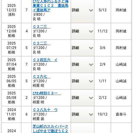
ひな人形のふるさと鴻
2025
巣賞Ｃ１Ｃ２ 選抜馬
12/22
7
イ選抜馬ア
詳細
5/12
岡村健
浦和
ダ800 /
良 晴
2025
Ｃ２二三
12/08
4
ダ1200 /
詳細
11/12
岡村健
船橋
良 晴
2025
Ｃ２二三
07/29
5
ダ1200 /
詳細
3/6
岡村健
船橋
良 晴
2025
Ｃ２四五六 イ
07/04
7
ダ1200 /
詳細
2/9
山崎誠
船橋
良 晴
2025
Ｃ２六七
06/05
5
ダ1200 /
詳細
1/11
山崎誠
船橋
稍重 晴
2025
びわ特別Ｃ３一
05/08
2
ダ1200 /
詳細
2/12
山崎誠
船橋
稍重 晴
2024
Ｃ２八九十 ウ
11/01
6
ダ1200 /
詳細
10/12
森泰斗
船橋
稍重 曇
芝山町のスカイパーク
2024
しばやまで遊ぼうＣ２