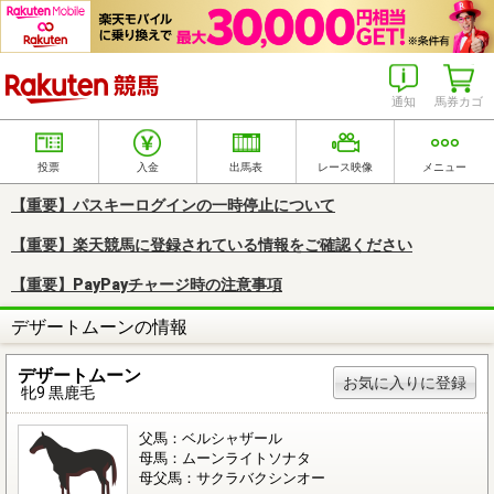
楽天競馬
通知
馬券カゴ
投票
入金
出馬表
レース映像
メニュー
【重要】パスキーログインの一時停止について
【重要】楽天競馬に登録されている情報をご確認ください
【重要】PayPayチャージ時の注意事項
デザートムーンの情報
デザートムーン
お気に入りに登録
牝9 黒鹿毛
父馬：ベルシャザール
母馬：ムーンライトソナタ
母父馬：サクラバクシンオー