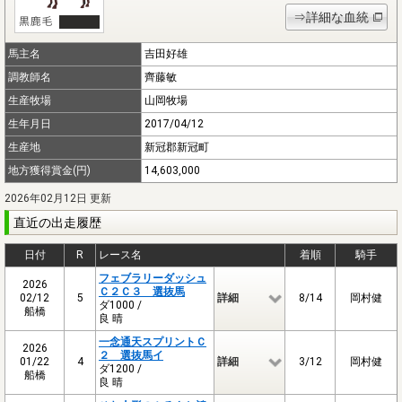
⇒詳細な血統
馬主名
吉田好雄
調教師名
齊藤敏
生産牧場
山岡牧場
生年月日
2017/04/12
生産地
新冠郡新冠町
地方獲得賞金(円)
14,603,000
2026年02月12日 更新
直近の出走履歴
日付
R
レース名
着順
騎手
フェブラリーダッシュ
2026
Ｃ２Ｃ３ 選抜馬
02/12
5
詳細
8/14
岡村健
ダ1000 /
船橋
良 晴
一念通天スプリントＣ
2026
２ 選抜馬イ
01/22
4
詳細
3/12
岡村健
ダ1200 /
船橋
良 晴