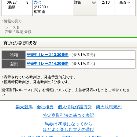
09/27
8
六七
詳細
2/10
森泰斗
船橋
ダ1200 /
稍重 雨
※情報の見方
レース名
距離 / 馬場 天候
直近の発走状況
浦和
発売中 1レース13:30発走
（最大1％還元）
園田
発売中 1レース14:20発走
（最大1％還元）
※表示されている時刻は、発走予定時刻です。
※投票締切時刻は、発走時刻の2分前です。
開催当日のレースに関する情報については、主催者発表のものとご照合くださ
い。
楽天競馬
会社概要
個人情報保護方針
楽天競馬規約
特定商取引法に基づく表記
馬券は20歳になってから
ほどよく楽しむ大人の遊び