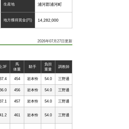
生産地
浦河郡浦河町
地方獲得賞金(円)
14,282,000
2026年07月27日更新
馬
負担
上3F
騎手
調教師
体重
重量
37.4
454
岩本怜
54.0
三野通
36.0
456
岩本怜
54.0
三野通
37.1
457
岩本怜
54.0
三野通
41.2
461
岩本怜
54.0
三野通