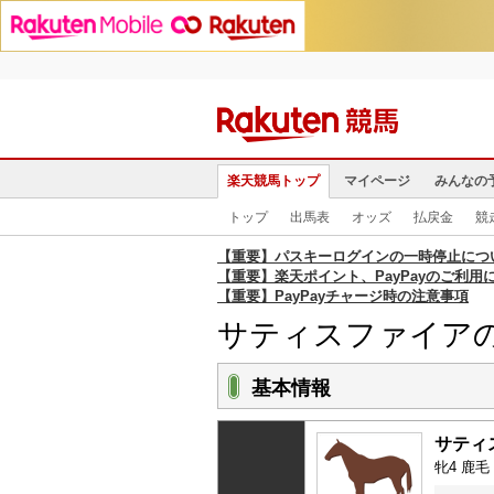
楽天競馬トップ
マイページ
みんなの
トップ
出馬表
オッズ
払戻金
競
【重要】パスキーログインの一時停止につ
【重要】楽天ポイント、PayPayのご利用
【重要】PayPayチャージ時の注意事項
サティスファイア
基本情報
サティ
牝4 鹿毛