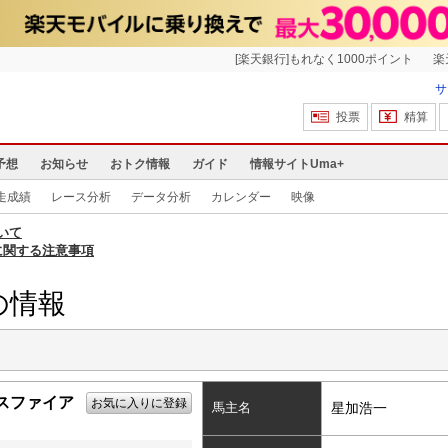
[楽天銀行]もれなく1000ポイント
楽
サ
投票
精算
予想
お知らせ
おトク情報
ガイド
情報サイトUma+
走成績
レース分析
データ分析
カレンダー
映像
いて
に関する注意事項
の情報
スファイア
お気に入りに登録
馬主名
星加浩一