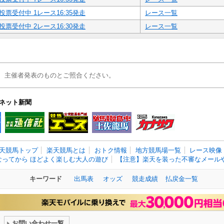
投票受付中 1レース16:35発走
レース一覧
投票受付中 2レース16:30発走
レース一覧
、主催者発表のものとご照合ください。
ネット新聞
天競馬トップ
楽天競馬とは
おトク情報
地方競馬場一覧
レース映像
なってから ほどよく楽しむ大人の遊び
【注意】楽天を装った不審なメールや
キーワード
出馬表
オッズ
競走成績
払戻金一覧
お問い合わせ一覧