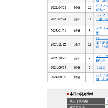
歳 選
クロッ
2025/04/03
船橋
10
歳未格
ユング
2025/02/24
浦和
11
３歳 
メアリ
2025/01/21
船橋
6
馬
ローレ
京２歳
2024/11/12
川崎
11
歳 牝
デビュ
2024/10/23
浦和
7
抜牝馬
2024/09/24
船橋
2
２歳
ハイビ
2024/08/30
船橋
3
歳 新
■
本日の発売情報
帯広ば
競馬場
盛岡
競馬場