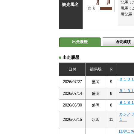
父馬：
競走馬名
母馬：
母父馬
出走履歴
過去成績
■
出走履歴
日付
競馬場
R
Ｂ１Ｂ
2026/07/27
盛岡
9
Ｂ１Ｂ
2026/07/14
盛岡
8
Ｂ１Ｂ
2026/06/30
盛岡
8
カジノ
2026/06/15
水沢
11
１
ほやこ