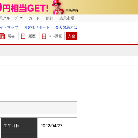
天グループ
カード
銀行
楽天市場
イトマップ
お客様サポート
楽天競馬とは
照会
履歴
ﾚｰｽ動画
入金
生年月日
2022/04/27