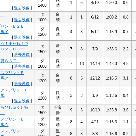
1
6
4/10
1:30.0
0.6
1400
晴
[
過去映像
]
１
ダ
良
1
1
6/12
1:00.2
0.8
[
過去映像
]
1000
晴
プリントＢ２Ｂ
ダ
良
抜馬イ
4
8
5/12
1:15.9
0.7
1200
晴
[
過去映像
]
とう！またね！ウ
ダ
重
別Ｂ２二Ｂ３一
7
8
7/9
1:38.6
2.2
1500
晴
[
過去映像
]
福賞Ｂ３二
ダ
良
7
13
14/14
1:48.3
4.8
[
過去映像
]
1600
晴
月スプリントＢ
ダ
良
抜馬ア
8
5
12/12
1:16.5
3.1
1200
晴
[
過去映像
]
リアスプリントＢ
ダ
良
抜馬
3
3
1/9
1:13.6
0.4
1200
晴
[
過去映像
]
わらびしゅく）特
ダ
不良
9
3
10/10
1:35.8
3.6
二
1500
曇
月スプリントＢ
ダ
重
8
4
4/11
1:15.3
1.1
抜馬ウ
1200
晴
クススプリント３
ダ
重
8
3
3/8
1:15.6
0.2