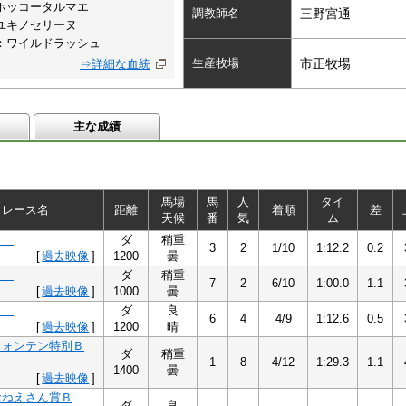
ホッコータルマエ
調教師名
三野宮通
ユキノセリーヌ
：ワイルドラッシュ
生産牧場
市正牧場
⇒詳細な血統
主な成績
馬場
馬
人
タイ
レース名
距離
着順
差
天候
番
気
ム
１
ダ
稍重
3
2
1/10
1:12.2
0.2
[
過去映像
]
1200
曇
１
ダ
稍重
7
2
6/10
1:00.0
1.1
[
過去映像
]
1000
曇
１
ダ
良
6
4
4/9
1:12.6
0.5
[
過去映像
]
1200
晴
フォンテン特別Ｂ
ダ
稍重
1
8
4/12
1:29.3
1.1
1400
曇
[
過去映像
]
おねえさん賞Ｂ
ダ
良