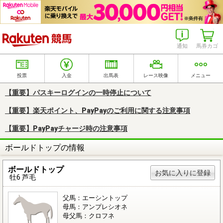
楽天競馬
通知
馬券カゴ
投票
入金
出馬表
レース映像
メニュー
【重要】パスキーログインの一時停止について
【重要】楽天ポイント、PayPayのご利用に関する注意事項
【重要】PayPayチャージ時の注意事項
ボールドトップの情報
ボールドトップ
お気に入りに登録
牡6 芦毛
父馬：エーシントップ
母馬：アンプレシオネ
母父馬：クロフネ