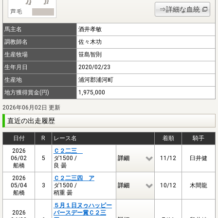
⇒詳細な血統
馬主名
酒井孝敏
調教師名
佐々木功
生産牧場
笹島智則
生年月日
2020/02/23
生産地
浦河郡浦河町
地方獲得賞金(円)
1,975,000
2026年06月02日 更新
直近の出走履歴
日付
R
レース名
着順
騎手
2026
Ｃ２二三
06/02
5
ダ1500 /
詳細
11/12
臼井健
船橋
良 曇
2026
Ｃ２二三四 ア
05/04
3
ダ1500 /
詳細
10/12
木間龍
船橋
稍重 曇
５月１日ヌゥハッピー
2026
バースデー賞Ｃ２三