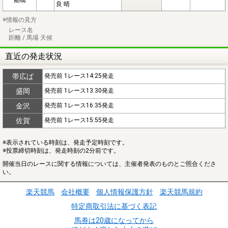
良 晴
※情報の見方
レース名
距離 / 馬場 天候
直近の発走状況
帯広ば
発売前 1レース14:25発走
盛岡
発売前 1レース13:30発走
金沢
発売前 1レース16:35発走
佐賀
発売前 1レース15:55発走
※表示されている時刻は、発走予定時刻です。
※投票締切時刻は、発走時刻の2分前です。
開催当日のレースに関する情報については、主催者発表のものとご照合くださ
い。
楽天競馬
会社概要
個人情報保護方針
楽天競馬規約
特定商取引法に基づく表記
馬券は20歳になってから