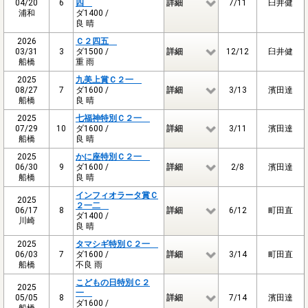
04/20
6
四
詳細
7/11
臼井健
浦和
ダ1400 /
良 晴
2026
Ｃ２四五
03/31
3
ダ1500 /
詳細
12/12
臼井健
船橋
重 雨
2025
九美上賞Ｃ２一
08/27
7
ダ1600 /
詳細
3/13
濱田達
船橋
良 晴
2025
七福神特別Ｃ２一
07/29
10
ダ1600 /
詳細
3/11
濱田達
船橋
良 晴
2025
かに座特別Ｃ２一
06/30
9
ダ1600 /
詳細
2/8
濱田達
船橋
良 晴
インフィオラータ賞Ｃ
2025
２一二
06/17
8
詳細
6/12
町田直
ダ1400 /
川崎
良 晴
2025
タマシギ特別Ｃ２一
06/03
7
ダ1600 /
詳細
3/14
町田直
船橋
不良 雨
こどもの日特別Ｃ２
2025
一
05/05
8
詳細
7/14
濱田達
ダ1600 /
船橋