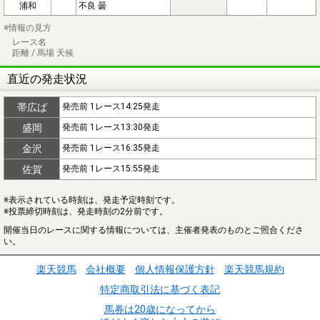
浦和
不良 曇
※情報の見方
レース名
距離 / 馬場 天候
直近の発走状況
帯広ば
発売前 1レース14:25発走
盛岡
発売前 1レース13:30発走
金沢
発売前 1レース16:35発走
佐賀
発売前 1レース15:55発走
※表示されている時刻は、発走予定時刻です。
※投票締切時刻は、発走時刻の2分前です。
開催当日のレースに関する情報については、主催者発表のものとご照合くださ
い。
楽天競馬
会社概要
個人情報保護方針
楽天競馬規約
特定商取引法に基づく表記
馬券は20歳になってから