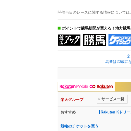
開催当日のレースに関する情報については
ポイントで競馬新聞が買える！地方競馬
楽
馬券は20歳に
サービス一覧
楽天グループ
おすすめ
【Rakuten K
競輪のチケットを買う