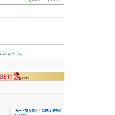
SMSについて
カード引き落とし口座は楽天銀