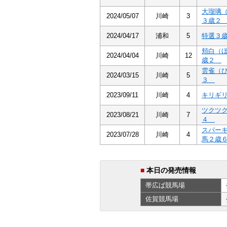
大瑠璃
2024/05/07
川崎
3
３歳
2024/04/17
浦和
5
特選３
頬白（
2024/04/04
川崎
12
歳２
雲雀（
2024/03/15
川崎
5
３
2023/09/11
川崎
4
キリギ
ツクツ
2023/08/21
川崎
7
４
スパー
2023/07/28
川崎
4
馬２歳
■
本日の発売情報
帯広ば
競馬場
佐賀
競馬場