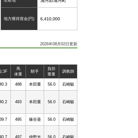
生産地
浦河郡浦河町
地方獲得賞金(円)
6,410,000
2026年08月02日更新
馬
負担
上3F
騎手
調教師
体重
重量
40.3
488
本田重
56.0
石崎駿
40.2
493
本田重
56.0
石崎駿
39.7
495
篠谷葵
56.0
石崎駿
40.7
497
仲野光
56.0
石崎駿