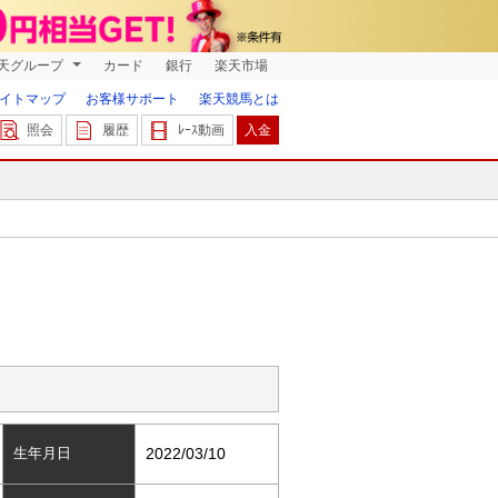
天グループ
カード
銀行
楽天市場
イトマップ
お客様サポート
楽天競馬とは
照会
履歴
ﾚｰｽ動画
入金
生年月日
2022/03/10