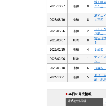
城下町
2025/10/27
浦和
8
Ｃ１
浦和エ
2025/08/19
浦和
8
１三
ランチ
2025/05/26
浦和
2
３歳
雲雀（
2025/03/07
川崎
8
３
2025/02/25
浦和
4
３歳
テンペ
2025/02/06
川崎
1
５
2025/01/10
浦和
6
３歳
ドリー
2024/10/21
浦和
5
歳 新
■
本日の発売情報
帯広ば
競馬場