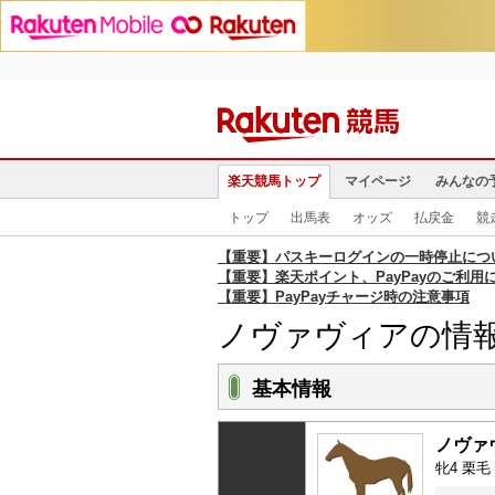
楽天競馬トップ
マイページ
みんなの
トップ
出馬表
オッズ
払戻金
競
【重要】パスキーログインの一時停止につ
【重要】楽天ポイント、PayPayのご利用
【重要】PayPayチャージ時の注意事項
ノヴァヴィアの情
基本情報
ノヴァ
牝4 栗毛