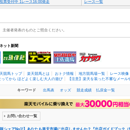
投票受付中 1レース16:00発走
レース一覧
、主催者発表のものとご照合ください。
ネット新聞
天競馬トップ
楽天競馬とは
おトク情報
地方競馬場一覧
レース映像
なってから ほどよく楽しむ大人の遊び
【注意】楽天を装った不審なメールや
キーワード
出馬表
オッズ
競走成績
払戻金一覧
お問い合わせ一覧
販シェアNo1!】あなたも楽天市場に出店しませんか？『出店ガイドブック（