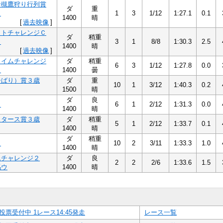
岩槻鷹狩り行列賞
ダ
重
三
1
3
1/12
1:27.1
0.1
1400
晴
[
過去映像
]
イトチャレンジＣ
ダ
稍重
四
3
1
8/8
1:30.3
2.5
1400
晴
[
過去映像
]
タイムチャレンジ
ダ
稍重
6
3
1/12
1:27.8
0.0
三
1400
曇
ひばり）賞３歳
ダ
重
10
1
3/12
1:40.3
0.2
1500
晴
ダ
良
四
6
1
2/12
1:31.3
0.0
1400
晴
スタース賞３歳
ダ
稍重
5
1
2/12
1:33.7
0.1
1400
晴
ダ
稍重
四
10
2
3/11
1:33.3
1.0
1400
晴
ムチャレンジ２
ダ
良
2
2
2/6
1:33.6
1.5
馬ウ
1400
晴
投票受付中 1レース14:45発走
レース一覧