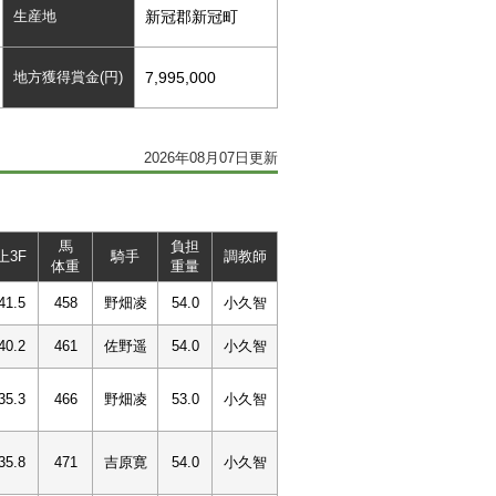
生産地
新冠郡新冠町
地方獲得賞金(円)
7,995,000
2026年08月07日更新
馬
負担
上3F
騎手
調教師
体重
重量
41.5
458
野畑凌
54.0
小久智
40.2
461
佐野遥
54.0
小久智
35.3
466
野畑凌
53.0
小久智
35.8
471
吉原寛
54.0
小久智