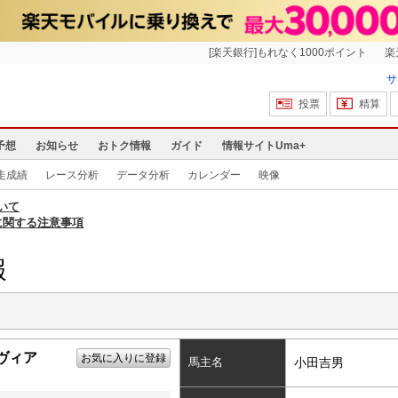
[楽天銀行]もれなく1000ポイント
楽
サ
投票
精算
予想
お知らせ
おトク情報
ガイド
情報サイトUma+
走成績
レース分析
データ分析
カレンダー
映像
いて
に関する注意事項
報
ヴィア
お気に入りに登録
馬主名
小田吉男