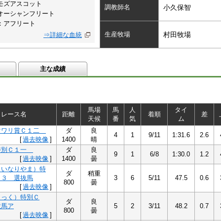
モズアスコット
調教師名
小久保智
オーシャンフリート
：アフリート
生産牧場
村田牧場
⇒詳細な血統
主な成績
馬場
馬
人
タイ
レース名
距離
着順
差
天候
番
気
ム
マワリ賞Ｃ１二
ダ
良
4
1
9/11
1:31.6
2.6
[
過去映像
]
1400
晴
特別Ｃ１一
ダ
良
9
1
6/8
1:30.0
1.2
[
過去映像
]
1400
曇
（いなりやま）特
ダ
稍重
Ｂ３ 選抜馬
3
6
5/11
47.5
0.6
800
曇
[
過去映像
]
しっく）特別Ｃ
ダ
良
抜馬ア
5
2
3/11
48.2
0.7
800
曇
[
過去映像
]