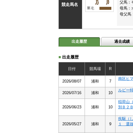
父馬：
競走馬名
母馬：
母父馬
出走履歴
過去成績
■
出走履歴
日付
競馬場
R
南区ヒ
2026/08/07
浦和
7
ルビー
2026/07/16
浦和
10
稲荷山
2026/06/23
浦和
10
別Ｂ２
疾駆（
2026/05/27
浦和
9
１ 選