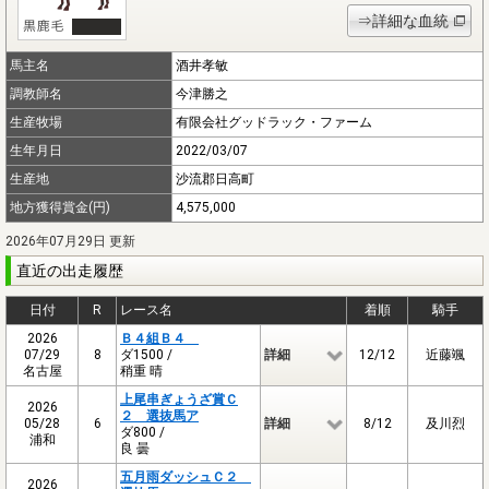
⇒詳細な血統
馬主名
酒井孝敏
調教師名
今津勝之
生産牧場
有限会社グッドラック・ファーム
生年月日
2022/03/07
生産地
沙流郡日高町
地方獲得賞金(円)
4,575,000
2026年07月29日 更新
直近の出走履歴
日付
R
レース名
着順
騎手
2026
Ｂ４組Ｂ４
07/29
8
ダ1500 /
詳細
12/12
近藤颯
名古屋
稍重 晴
上尾串ぎょうざ賞Ｃ
2026
２ 選抜馬ア
05/28
6
詳細
8/12
及川烈
ダ800 /
浦和
良 曇
五月雨ダッシュＣ２
2026