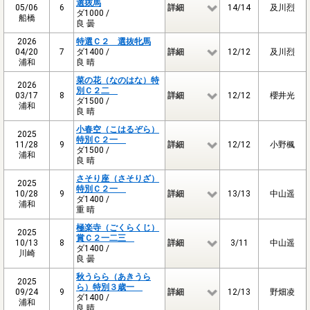
選抜馬
05/06
6
詳細
14/14
及川烈
ダ1000 /
船橋
良 曇
2026
特選Ｃ２ 選抜牝馬
04/20
7
ダ1400 /
詳細
12/12
及川烈
浦和
良 晴
菜の花（なのはな）特
2026
別Ｃ２二
03/17
8
詳細
12/12
櫻井光
ダ1500 /
浦和
良 晴
小春空（こはるぞら）
2025
特別Ｃ２一
11/28
9
詳細
12/12
小野楓
ダ1500 /
浦和
良 晴
さそり座（さそりざ）
2025
特別Ｃ２一
10/28
9
詳細
13/13
中山遥
ダ1400 /
浦和
重 晴
極楽寺（ごくらくじ）
2025
賞Ｃ２一二三
10/13
8
詳細
3/11
中山遥
ダ1400 /
川崎
良 曇
秋うらら（あきうら
2025
ら）特別３歳一
09/24
9
詳細
12/13
野畑凌
ダ1400 /
浦和
良 晴