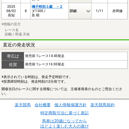
2025
鳴子特別３歳 －２
08/02
8
ダ1300 /
詳細
1/11
赤岡修
高知
良 晴
※情報の見方
レース名
距離 / 馬場 天候
直近の発走状況
帯広ば
発売前 1レース14:45発走
佐賀
発売前 1レース16:00発走
※表示されている時刻は、発走予定時刻です。
※投票締切時刻は、発走時刻の2分前です。
開催当日のレースに関する情報については、主催者発表のものとご照合くださ
い。
楽天競馬
会社概要
個人情報保護方針
楽天競馬規約
特定商取引法に基づく表記
馬券は20歳になってから
ほどよく楽しむ大人の遊び