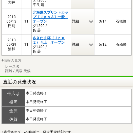
ダ1200 /
大井
不良 晴
北海道スプリントカッ
2013
プ〔Ｊｐｎ３〕一般
06/13
11
オープン
詳細
3/14
石橋脩
門別
ダ1200 /
良 曇
さきたま杯（Ｊｐｎ
2013
２）４上 オープン
05/29
11
詳細
5/12
石橋脩
ダ1400 /
浦和
良 曇
※情報の見方
レース名
距離 / 馬場 天候
直近の発走状況
帯広ば
本日発売終了
盛岡
本日発売終了
金沢
本日発売終了
佐賀
本日発売終了
※表示されている時刻は、発走予定時刻です。