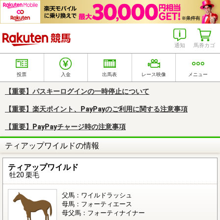
楽天競馬
通知
馬券カゴ
投票
入金
出馬表
レース映像
メニュー
【重要】パスキーログインの一時停止について
【重要】楽天ポイント、PayPayのご利用に関する注意事項
【重要】PayPayチャージ時の注意事項
ティアップワイルドの情報
ティアップワイルド
牡20 栗毛
父馬：ワイルドラッシュ
母馬：フォーティエース
母父馬：フォーティナイナー