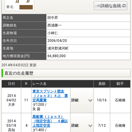
⇒詳細な血統
馬主名
田中昇
調教師名
西浦勝一
生産牧場
小林仁
生年月日
2006/04/20
生産地
浦河郡浦河町
地方獲得賞金(円)
66,880,000
2014年04月02日 更新
直近の出走履歴
日付
R
レース名
着順
騎手
東京スプリント競走
2014
（Ｊｐｎ３）４上 選
04/02
11
定馬重賞
詳細
10/16
石橋脩
大井
ダ1200 /
良 曇
黒船賞（Ｊｐｎ３）
2014
［指定交流］ ４歳以
03/18
4
上指定交流
詳細
7/12
石橋脩
高知
ダ1400 /