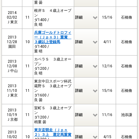
重 曇
根岸Ｓ ４歳上オープ
2014
ン
02/02
11
詳細
15/16
石橋脩
ダ1400 /
Ｊ東京
良 晴
兵庫ゴールドトロフィ
2013
ー（Ｊｐｎ３）重賞
12/28
10
３歳以上登録馬
詳細
4/11
石橋脩
園田
ダ1400 /
重 晴
カペラＳ ３歳上オー
2013
プン
12/08
11
詳細
12/16
石橋脩
ダ1200 /
Ｊ中山
良 晴
東京中日スポーツ杯武
2013
蔵野Ｓ ３歳上オープ
11/10
11
ン
詳細
15/16
石橋脩
Ｊ東京
ダ1600 /
良 曇
室町Ｓ ３歳上オープ
2013
ン
10/19
11
詳細
11/16
池添謙
ダ1200 /
Ｊ京都
稍重 曇
東京盃競走（Ｊｐｎ
2013
２）３上 選定馬重賞
10/02
10
詳細
4/15
石橋脩