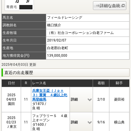
⇒詳細な血統
馬主名
フィールドレーシング
調教師名
橋口慎介
生産牧場
（有）社台コーポレーション白老ファーム
生年月日
2019/02/07
生産地
白老郡白老町
地方獲得賞金(円)
139,000,000
2025年04月03日 更新
直近の出走履歴
日付
R
レース名
着順
騎手
兵庫女王盃（Ｊｐｎ
2025
３）重賞 ４歳以上牝
04/03
11
馬登録馬
詳細
2/10
菱田裕
園田
ダ1870 /
良 晴
フェブラリーＳ ４歳
2025
上オープン
02/23
11
詳細
9/16
横山典
ダ1600 /
Ｊ東京
良 晴