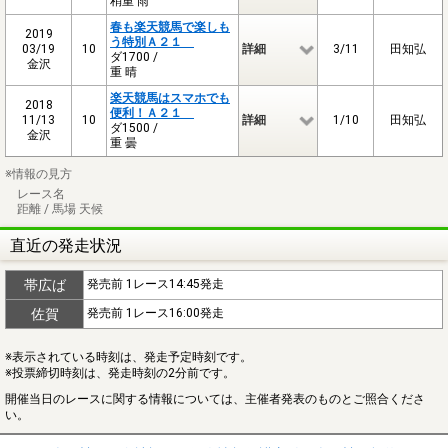
稍重 雨
春も楽天競馬で楽しも
2019
う特別Ａ２１
03/19
10
詳細
3/11
田知弘
ダ1700 /
金沢
重 晴
楽天競馬はスマホでも
2018
便利！Ａ２１
11/13
10
詳細
1/10
田知弘
ダ1500 /
金沢
重 曇
※情報の見方
レース名
距離 / 馬場 天候
直近の発走状況
帯広ば
発売前 1レース14:45発走
佐賀
発売前 1レース16:00発走
※表示されている時刻は、発走予定時刻です。
※投票締切時刻は、発走時刻の2分前です。
開催当日のレースに関する情報については、主催者発表のものとご照合くださ
い。