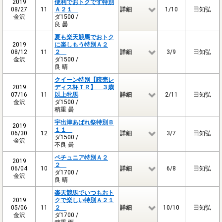
2019
便利でおトクです特別
08/27
11
Ａ２１
詳細
1/10
田知弘
金沢
ダ1500 /
良 曇
夏も楽天競馬でおトク
2019
に楽しもう特別Ａ２
08/12
11
２
詳細
3/9
田知弘
金沢
ダ1500 /
良 晴
クイーン特別【読売レ
2019
ディス杯ＴＲ】 ３歳
07/16
11
以上牝馬
詳細
2/11
田知弘
金沢
ダ1500 /
稍重 曇
宇出津あばれ祭特別Ｂ
2019
１１
06/30
12
詳細
3/7
田知弘
ダ1500 /
金沢
不良 曇
ペチュニア特別Ａ２
2019
２
06/04
10
詳細
6/8
田知弘
ダ1700 /
金沢
良 晴
楽天競馬でいつもおト
2019
クで楽しい特別Ａ２１
05/06
11
２
詳細
10/10
田知弘
金沢
ダ1700 /