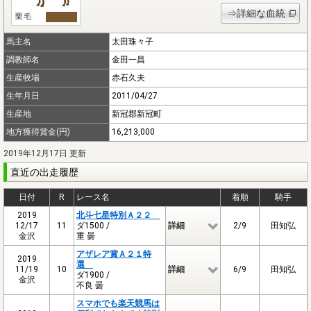
⇒詳細な血統
馬主名
太田珠々子
調教師名
金田一昌
生産牧場
赤石久夫
生年月日
2011/04/27
生産地
新冠郡新冠町
地方獲得賞金(円)
16,213,000
2019年12月17日 更新
直近の出走履歴
日付
R
レース名
着順
騎手
2019
北斗七星特別Ａ２２
12/17
11
ダ1500 /
詳細
2/9
田知弘
金沢
重 曇
アザレア賞Ａ２１特
2019
選
11/19
10
詳細
6/9
田知弘
ダ1900 /
金沢
不良 曇
スマホでも楽天競馬は