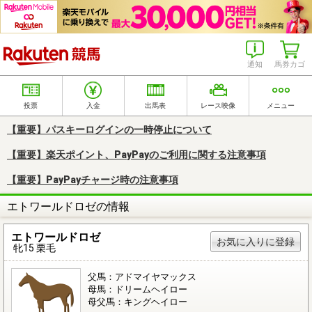
楽天競馬
通知
馬券カゴ
投票
入金
出馬表
レース映像
メニュー
【重要】パスキーログインの一時停止について
【重要】楽天ポイント、PayPayのご利用に関する注意事項
【重要】PayPayチャージ時の注意事項
エトワールドロゼの情報
エトワールドロゼ
お気に入りに登録
牝15 栗毛
父馬：アドマイヤマックス
母馬：ドリームヘイロー
母父馬：キングヘイロー