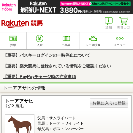
楽天競馬
通知
馬券カゴ
投票
入金
出馬表
レース映像
メニュー
【重要】パスキーログインの一時停止について
【重要】楽天競馬に登録されている情報をご確認ください
【重要】PayPayチャージ時の注意事項
トーアアサヒの情報
トーアアサヒ
お気に入りに登録
牝13 鹿毛
父馬：サムライハート
母馬：トーアトワイライト
母父馬：ボストンハーバー