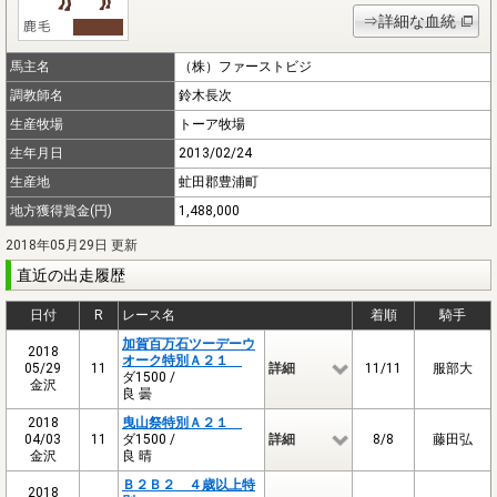
⇒詳細な血統
馬主名
（株）ファーストビジ
調教師名
鈴木長次
生産牧場
トーア牧場
生年月日
2013/02/24
生産地
虻田郡豊浦町
地方獲得賞金(円)
1,488,000
2018年05月29日 更新
直近の出走履歴
日付
R
レース名
着順
騎手
加賀百万石ツーデーウ
2018
オーク特別Ａ２１
05/29
11
詳細
11/11
服部大
ダ1500 /
金沢
良 曇
2018
曳山祭特別Ａ２１
04/03
11
ダ1500 /
詳細
8/8
藤田弘
金沢
良 晴
Ｂ２Ｂ２ ４歳以上特
2018