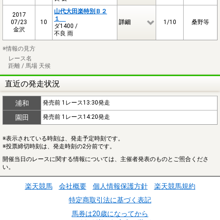
山代大田楽特別Ｂ２
2017
１
07/23
10
詳細
1/10
桑野等
ダ1400 /
金沢
不良 雨
※情報の見方
レース名
距離 / 馬場 天候
直近の発走状況
浦和
発売前 1レース13:30発走
園田
発売前 1レース14:20発走
※表示されている時刻は、発走予定時刻です。
※投票締切時刻は、発走時刻の2分前です。
開催当日のレースに関する情報については、主催者発表のものとご照合くださ
い。
楽天競馬
会社概要
個人情報保護方針
楽天競馬規約
特定商取引法に基づく表記
馬券は20歳になってから