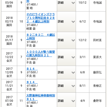
別
03/06
9
詳細
10/12
寺地誠
ダ1400 /
園田
重 晴
そのだライオンズクラ
2018
ブ１０周年記念Ｂ２Ｂ
02/15
10
２ ４歳以上特別
詳細
6/12
寺地誠
園田
ダ1400 /
稍重 曇
Ｂ２二Ｂ２二 ４歳以
2018
上特別
01/17
9
詳細
12/12
田村直
ダ1400 /
園田
不良 曇
１０００人が歌う能登
2017
の第九特別Ｂ２１
12/22
7
詳細
3/11
栗原大
ダ1400 /
金沢
不良 曇
2017
Ｂ１４
12/05
9
ダ1500 /
詳細
6/8
藤田弘
金沢
不良 雨
2017
Ｂ１４
11/21
9
ダ1400 /
詳細
8/11
青柳正
金沢
不良 晴
大野湊神社神幸祭特別
2017
Ｂ１１
07/30
11
詳細
4/9
桑野等
ダ1400 /
金沢
良 曇