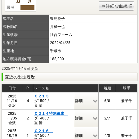
⇒詳細な血統
馬主名
豊島愛子
調教師名
井樋一也
生産牧場
社台ファーム
生年月日
2022/04/28
生産地
千歳市
地方獲得賞金(円)
188,000
2025年11月16日 更新
直近の出走履歴
日付
R
レース名
着順
騎手
2025
Ｃ２１３
11/16
4
ダ1500 /
詳細
6/8
兼子千
金沢
良 晴
2025
Ｃ２１４特別編成
11/05
2
ダ1400 /
詳細
2/7
兼子千
金沢
重 曇
2025
Ｃ２１６
10/19
1
ダ1500 /
詳細
4/8
兼子千