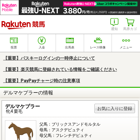
楽天競馬
通知
馬券カゴ
投票
入金
出馬表
レース映像
メニュー
【重要】パスキーログインの一時停止について
【重要】楽天競馬に登録されている情報をご確認ください
【重要】PayPayチャージ時の注意事項
デルマケプラーの情報
デルマケプラー
お気に入りに登録
牝4 栗毛
父馬：ブリックスアンドモルタル
母馬：アスクデピュティ
母父馬：フレンチデピュティ