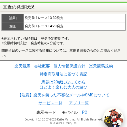
直近の発走状況
浦和
発売前 1レース13:30発走
園田
発売前 1レース14:20発走
※表示されている時刻は、発走予定時刻です。
※投票締切時刻は、発走時刻の2分前です。
開催当日のレースに関する情報については、主催者発表のものとご照合くださ
い。
楽天競馬
会社概要
個人情報保護方針
楽天競馬規約
特定商取引法に基づく表記
馬券は20歳になってから
ほどよく楽しむ大人の遊び
【注意】楽天を装った不審なメールやSMSについて
サービス一覧
アプリ一覧
表示モード
モバイル
PC
Copyright (c) 2007-2026 Keiba Mall, Inc. All Rights Reserved.
© Rakuten Group, Inc.