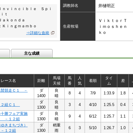
調教師名
井樋明正
Ｉｎｖｉｎｃｉｂｌｅ Ｓｐｉ
ｒｉｔ
Ｊａｋｏｎｄａ
ＶｉｋｔｏｒＴ
：Ｋｉｎｇｍａｍｂｏ
生産牧場
ｉｍｏｓｈｅｎ
ｋｏ
⇒詳細な血統
主な成績
馬場
馬
人
タイ
レース名
距離
着順
差
天候
番
気
ム
協賛競走Ｃ１ －
ダ
良
8
4
7/9
1:33.9
1.8
1400
晴
ダ
良
１２組Ｃ１
3
4
4/10
1:25.5
0.4
1300
晴
い十勝フェア実施
ダ
良
9
4
6/12
1:25.7
1.1
１ －１２組
1300
晴
（ゆきまちづき）
ダ
稍重
6
3
5/10
1:26.7
1.0
 －１２組
1300
雨