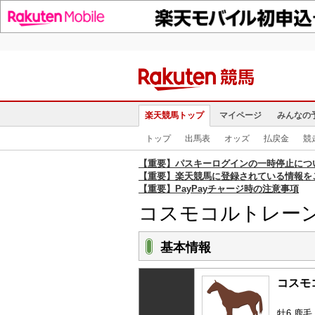
楽天競馬トップ
マイページ
みんなの
トップ
出馬表
オッズ
払戻金
競
【重要】パスキーログインの一時停止につ
【重要】楽天競馬に登録されている情報を
【重要】PayPayチャージ時の注意事項
コスモコルトレー
基本情報
コスモ
牡6 鹿毛