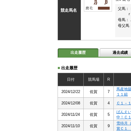
父馬：
競走馬名
母馬：
母父馬
出走履歴
過去成績
■
出走履歴
日付
競馬場
R
馬産地
2024/12/22
佐賀
7
１１組
2024/12/08
佐賀
4
Ｃ１－
ばんえ
2024/11/24
佐賀
5
中！Ｃ
雪待月
2024/11/10
佐賀
9
賞Ｃ１