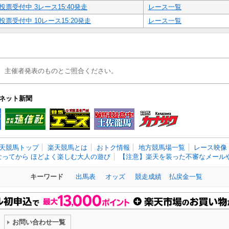
投票受付中 3レース15:40発走
レース一覧
投票受付中 10レース15:20発走
レース一覧
、主催者発表のものとご照合ください。
ネット新聞
天競馬トップ
楽天競馬とは
おトク情報
地方競馬場一覧
レース映像
なってから ほどよく楽しむ大人の遊び
【注意】楽天を装った不審なメールや
キーワード
出馬表
オッズ
競走成績
払戻金一覧
お問い合わせ一覧