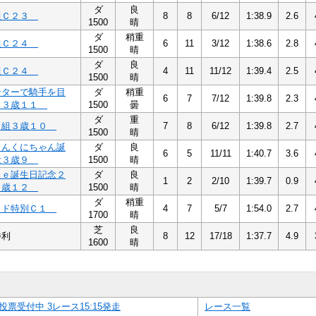
ダ
良
組Ｃ２３
8
8
6/12
1:38.9
2.6
1500
晴
ダ
稍重
組Ｃ２４
6
11
3/12
1:38.6
2.8
1500
晴
ダ
良
組Ｃ２４
4
11
11/12
1:39.4
2.5
1500
晴
ンターで騎手を目
ダ
稍重
6
7
7/12
1:39.8
2.3
！３歳１１
1500
曇
ダ
重
０組３歳１０
7
8
6/12
1:39.8
2.7
1500
晴
くんくにちゃん誕
ダ
良
6
5
11/11
1:40.7
3.6
念３歳９
1500
晴
ａｅ誕生日記念２
ダ
良
1
2
2/10
1:39.7
0.9
３歳１２
1500
晴
ダ
稍重
カド特別Ｃ１
4
7
5/7
1:54.0
2.7
1700
晴
芝
良
勝利
8
12
17/18
1:37.7
4.9
1600
晴
投票受付中 3レース15:15発走
レース一覧