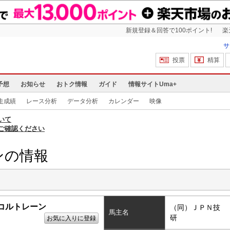
新規登録＆回答で100ポイント!
楽
サ
投票
精算
予想
お知らせ
おトク情報
ガイド
情報サイトUma+
走成績
レース分析
データ分析
カレンダー
映像
いて
ご確認ください
ンの情報
コルトレーン
（同）ＪＰＮ技
馬主名
研
お気に入りに登録