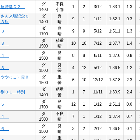
ダ
不良
め座特選Ｃ２
1
2
3/12
1:33.1
1.3
1400
小雨
ｕさん来場記念Ｃ
ダ
良
9
1
1/12
1:32.1
0.3
１３組
1400
晴
ダ
良
Ｂ３
9
9
5/12
1:51.1
1.3
1700
晴
ダ
稍重
Ｂ３
10
10
7/12
1:37.7
1.4
1500
晴
ダ
良
Ｂ４
8
8
8/11
1:37.6
0.9
1500
晴
ダ
良
Ｂ３
4
12
5/12
1:36.5
1.2
1500
曇
ひややっこ）賞Ｂ
ダ
重
6
10
12/12
1:37.8
2.3
1500
曇
ダ
稍重
特別Ｂ１ 特別
1
7
11/11
1:30.9
2.4
1400
曇
ダ
良
Ｂ５
12
1
1/12
1:51.1
0.0
1700
晴
ダ
不良
Ｃ４
7
1
1/12
1:37.4
0.7
1500
晴
ダ
良
Ｃ６
3
2
2/12
1:36.8
0.1
1500
晴
ダ
重