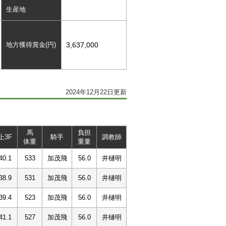
生産地
地方獲得賞金(円)
3,637,000
2024年12月22日更新
馬
負担
上3F
騎手
調教師
体重
重量
40.1
533
加茂飛
56.0
井樋明
38.9
531
加茂飛
56.0
井樋明
39.4
523
加茂飛
56.0
井樋明
41.1
527
加茂飛
56.0
井樋明