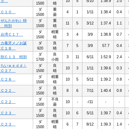
Ｃ５
10
5
5/10
1:38.9
2.0
1500
晴
ダ
重
念Ｃ１０
4
1
1/11
1:38.4
0.4
1500
曇
（ぜんたがわ）特
ダ
重
11
5
3/12
1:37.4
1.1
２ 特別
1500
晴
ダ
稍重
月台湾Ｃ１７
3
4
3/9
1:38.8
0.7
1500
晴
メカ毒牙メノお誕
ダ
良
7
5
3/9
57.7
0.4
念Ｃ１８
920
晴
ダ
良
特別Ｃ１３ 特別
3
11
6/11
1:52.9
2.4
1700
小雨
☆ちいｗｅｄｄｉ
ダ
良
10
3
1/11
1:39.6
0.3
念Ｃ２７
1500
晴
ダ
稍重
組Ｃ２８
10
5
5/11
1:39.2
0.8
1500
晴
ダ
良
組Ｃ２２
8
6
7/11
1:40.4
0.8
1500
晴
ダ
不良
組Ｃ２２
10
-
-/11
-
-
1500
曇
ダ
良
組Ｃ２３
10
6
5/11
1:39.7
0.4
1500
晴
ダ
稍重
組Ｃ２３
6
7
8/12
1:39.3
1.4
1500
晴