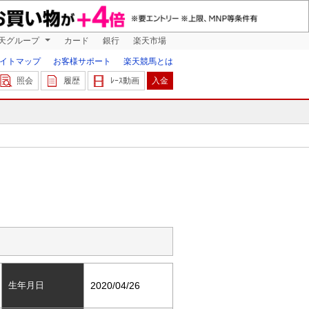
天グループ
カード
銀行
楽天市場
イトマップ
お客様サポート
楽天競馬とは
照会
履歴
ﾚｰｽ動画
入金
生年月日
2020/04/26