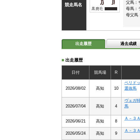
父馬：
競走馬名
母馬：
母父馬
出走履歴
過去成績
■
出走履歴
日付
競馬場
R
ペリド
2026/08/02
高知
10
選抜馬
ヴェガ
2026/07/04
高知
4
馬
Ａ－３
2026/06/21
高知
8
Ａ－３
2026/05/24
高知
9