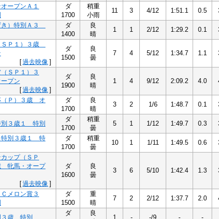
ンオープンＡ１
ダ
稍重
11
3
4/12
1:51.1
0.5
別
1700
小雨
ずき）特別Ａ３
ダ
良
1
1
2/12
1:29.2
0.1
1400
晴
（ＳＰ１）３歳
ダ
良
ン
7
4
5/12
1:34.7
1.1
1500
曇
[
過去映像
]
賞（ＳＰ１）３
ダ
良
オープン
1
4
9/12
2:09.2
4.0
1900
晴
[
過去映像
]
杯（Ｐ）３歳 オ
ダ
良
3
2
1/6
1:48.7
0.1
1700
晴
ダ
稍重
特別３歳１ 特別
5
1
1/12
1:49.7
0.3
1700
曇
ク特別３歳１ 特
ダ
稍重
10
1
1/11
1:49.5
0.6
1700
曇
ンカップ（ＳＰ
歳 牝馬・オープ
ダ
良
3
6
5/10
1:42.4
1.3
1600
曇
[
過去映像
]
ＣＣメロン賞３
ダ
重
7
2
2/12
1:37.7
2.0
別
1500
晴
ダ
良
別３歳 特別
1
-
-/9
-
-