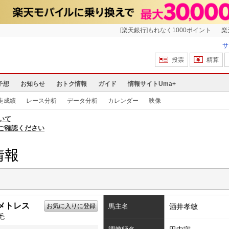
[楽天銀行]もれなく1000ポイント
楽
サ
投票
精算
予想
お知らせ
おトク情報
ガイド
情報サイトUma+
走成績
レース分析
データ分析
カレンダー
映像
いて
ご確認ください
情報
メトレス
お気に入りに登録
馬主名
酒井孝敏
毛