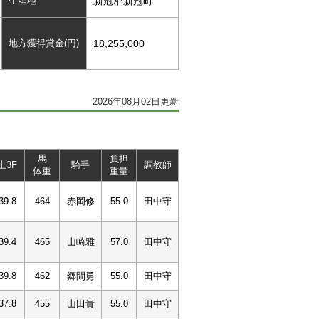
生産地
新冠郡新冠町
地方獲得賞金(円)
18,255,000
2026年08月02日更新
馬
負担
上3F
騎手
調教師
体重
重量
39.8
464
赤岡修
55.0
田中守
39.4
465
山崎雅
57.0
田中守
39.8
462
郷間勇
55.0
田中守
37.8
455
山田貴
55.0
田中守