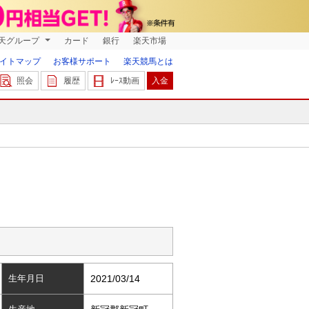
天グループ
カード
銀行
楽天市場
イトマップ
お客様サポート
楽天競馬とは
照会
履歴
ﾚｰｽ動画
入金
生年月日
2021/03/14