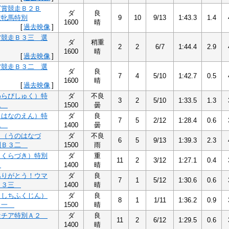
ゴ賞競走Ｂ２Ｂ
ダ
良
抜牝馬特別
9
10
9/13
1:43.3
1.4
1600
晴
[
過去映像
]
賞競走Ｂ３三 選
ダ
稍重
2
2
6/7
1:44.4
2.9
1600
晴
[
過去映像
]
賞競走Ｂ３二 選
ダ
良
7
4
5/10
1:42.7
0.5
1600
晴
[
過去映像
]
わらびしゅく）特
ダ
不良
3
2
5/10
1:33.5
1.3
二
1500
曇
（はなのえん）特
ダ
良
7
5
2/12
1:28.4
0.6
二
1400
曇
月（うのはなづ
ダ
不良
6
5
9/13
1:39.3
2.3
別Ｂ３二
1500
雨
さくらづき）特別
ダ
重
11
2
3/12
1:27.1
0.4
二
1400
晴
ありがとう！ウマ
ダ
良
7
1
5/12
1:30.6
0.6
Ｂ３三
1400
晴
（しちふくじん）
ダ
良
8
1
1/11
1:36.2
0.9
１一
1500
晴
セチア特別Ａ２
ダ
良
11
2
6/12
1:29.5
0.6
1400
晴