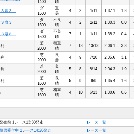
1400
晴
ダ
重
組３歳３
4
2
1/11
1:37.1
1.8
1500
曇
ダ
不良
組３歳３
4
2
1/11
1:38.3
0.0
1500
晴
ダ
不良
組３歳８
7
1
1/11
1:38.2
0.4
1500
晴
芝
稍重
勝利
7
13
13/13
2:06.1
3.3
2000
晴
芝
良
勝利
4
9
7/10
2:05.6
3.1
2000
曇
芝
良
勝利
5
8
8/14
2:04.3
1.9
2000
晴
芝
良
勝利
5
9
9/9
1:35.4
1.6
1600
晴
芝
稍重
馬
4
10
6/13
1:38.6
0.6
1600
晴
発売前 1レース13:30発走
レース一覧
投票受付中 1レース14:20発走
レース一覧