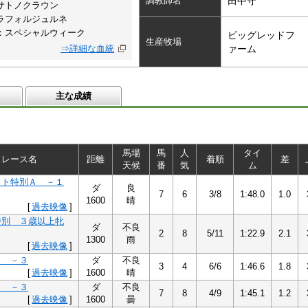
調教師名
田中守
サトノクラウン
ラフォルジュルネ
：スペシャルウィーク
ビッグレッドフ
生産牧場
⇒詳細な血統
ァーム
主な成績
馬場
馬
人
タイ
レース名
距離
着順
差
天候
番
気
ム
ット特別Ａ －１
ダ
良
7
6
3/8
1:48.0
1.0
1600
晴
[
過去映像
]
特別 ３歳以上牝
ダ
不良
2
8
5/11
1:22.9
2.1
1300
雨
[
過去映像
]
Ａ －３
ダ
不良
3
4
6/6
1:46.6
1.8
[
過去映像
]
1600
晴
Ａ －３
ダ
不良
7
8
4/9
1:45.1
1.2
[
過去映像
]
1600
曇