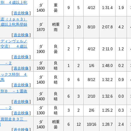
特別 ４歳以上牝
ダ
重
9
5
4/12
1:31.4
1.9
1400
曇
[
過去映像
]
王盃（Ｊｐｎ３）
４歳以上牝馬登録
ダ
稍重
2
10
8/10
2:07.8
4.2
1870
雨
[
過去映像
]
ナディンヴェルノ
方交流］ ４歳以
ダ
良
2
7
4/12
2:11.0
1.2
1900
曇
[
過去映像
]
Ｂ －２
ダ
良
1
2
1/6
1:48.0
0.2
[
過去映像
]
1600
晴
リックス特別 ４
ダ
良
牝馬
9
6
8/12
1:32.2
0.9
1400
晴
[
過去映像
]
特別Ｂ －１選抜
ダ
良
6
3
2/10
1:32.6
0.0
1400
晴
[
過去映像
]
Ｂ －２
ダ
良
3
2
2/6
1:25.2
0.3
[
過去映像
]
1300
晴
坂賞競走Ｂ３三
ダ
稍重
別
6
12
10/16
1:28.7
2.4
1400
曇
[
過去映像
]