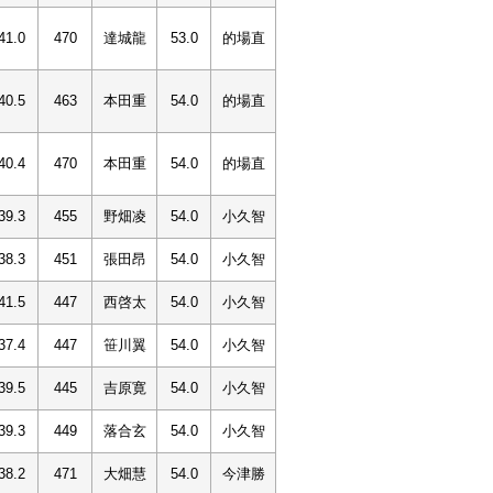
41.0
470
達城龍
53.0
的場直
40.5
463
本田重
54.0
的場直
40.4
470
本田重
54.0
的場直
39.3
455
野畑凌
54.0
小久智
38.3
451
張田昂
54.0
小久智
41.5
447
西啓太
54.0
小久智
37.4
447
笹川翼
54.0
小久智
39.5
445
吉原寛
54.0
小久智
39.3
449
落合玄
54.0
小久智
38.2
471
大畑慧
54.0
今津勝