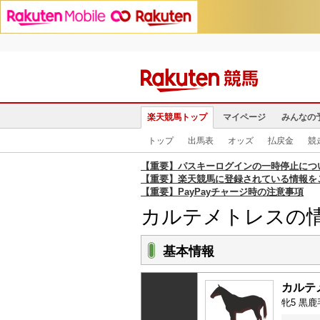
楽天競馬トップ
マイページ
みんなの
トップ
出馬表
オッズ
払戻金
競
【重要】パスキーログインの一時停止につ
【重要】楽天競馬に登録されている情報を
【重要】PayPayチャージ時の注意事項
カルテメトレスの
基本情報
カルテ
牝5 黒鹿