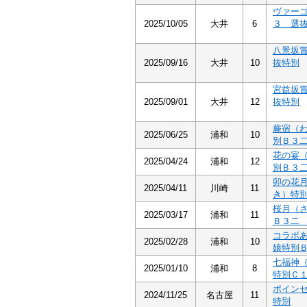
ヴァー
2025/10/05
大井
6
３ 選
八景坂
2025/09/16
大井
10
抜特別
宮益坂
2025/09/01
大井
12
抜特別
蕨宿（
2025/06/25
浦和
10
別Ｂ３
花の宴
2025/04/24
浦和
12
別Ｂ３
卯の花
2025/04/11
川崎
11
き）特
桜月（
2025/03/17
浦和
11
Ｂ３
コラボ
2025/02/28
浦和
10
娘特別
七福神
2025/01/10
浦和
8
特別Ｃ
ポイン
2024/11/25
名古屋
11
特別