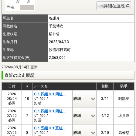
⇒詳細な血統
馬主名
谷謙介
調教師名
千葉博次
生産牧場
横井哲
生年月日
2022/04/13
生産地
沙流郡日高町
地方獲得賞金(円)
2,363,000
2026年08月04日 更新
直近の出走履歴
日付
R
レース名
着順
騎手
2026
Ｃ１四組Ｃ１四組
08/04
10
ダ1400 /
詳細
3/11
阿部英
盛岡
良 晴
2026
Ｃ１四組Ｃ１四組
07/20
7
ダ1400 /
詳細
4/12
坂井瑛
盛岡
良 曇
2026
Ｃ１五組Ｃ１五組
07/06
8
ダ1400 /
詳細
2/10
高橋悠