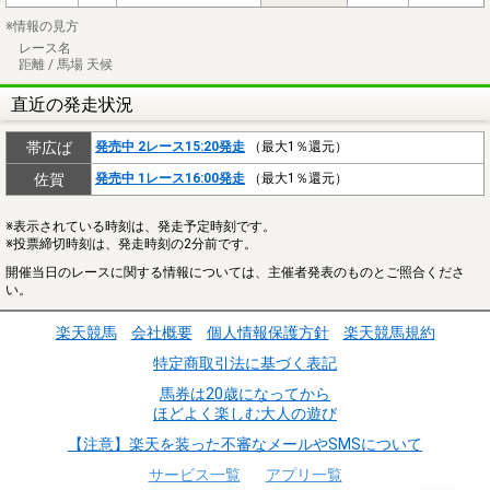
※情報の見方
レース名
距離 / 馬場 天候
直近の発走状況
帯広ば
発売中 2レース15:20発走
（最大1％還元）
佐賀
発売中 1レース16:00発走
（最大1％還元）
※表示されている時刻は、発走予定時刻です。
※投票締切時刻は、発走時刻の2分前です。
開催当日のレースに関する情報については、主催者発表のものとご照合くださ
い。
楽天競馬
会社概要
個人情報保護方針
楽天競馬規約
特定商取引法に基づく表記
馬券は20歳になってから
ほどよく楽しむ大人の遊び
【注意】楽天を装った不審なメールやSMSについて
サービス一覧
アプリ一覧