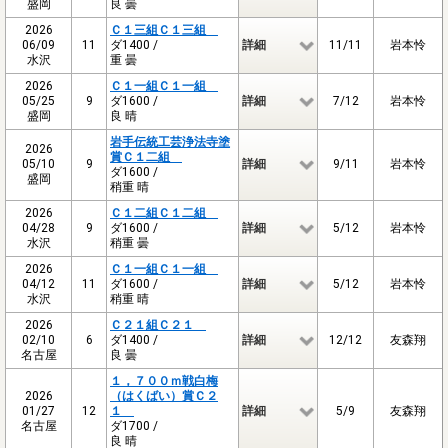
盛岡
良 曇
2026
Ｃ１三組Ｃ１三組
06/09
11
ダ1400 /
詳細
11/11
岩本怜
水沢
重 曇
2026
Ｃ１一組Ｃ１一組
05/25
9
ダ1600 /
詳細
7/12
岩本怜
盛岡
良 晴
岩手伝統工芸浄法寺塗
2026
賞Ｃ１二組
05/10
9
詳細
9/11
岩本怜
ダ1600 /
盛岡
稍重 晴
2026
Ｃ１二組Ｃ１二組
04/28
9
ダ1600 /
詳細
5/12
岩本怜
水沢
稍重 曇
2026
Ｃ１一組Ｃ１一組
04/12
11
ダ1600 /
詳細
5/12
岩本怜
水沢
稍重 晴
2026
Ｃ２１組Ｃ２１
02/10
6
ダ1400 /
詳細
12/12
友森翔
名古屋
良 曇
１，７００ｍ戦白梅
2026
（はくばい）賞Ｃ２
01/27
12
１
詳細
5/9
友森翔
名古屋
ダ1700 /
良 晴