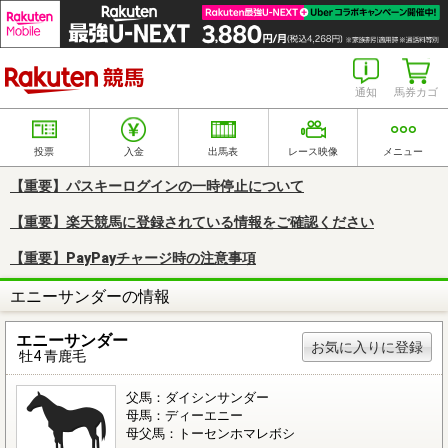
楽天競馬
通知
馬券カゴ
投票
入金
出馬表
レース映像
メニュー
【重要】パスキーログインの一時停止について
【重要】楽天競馬に登録されている情報をご確認ください
【重要】PayPayチャージ時の注意事項
エニーサンダーの情報
エニーサンダー
お気に入りに登録
牡4 青鹿毛
父馬：ダイシンサンダー
母馬：ディーエニー
母父馬：トーセンホマレボシ