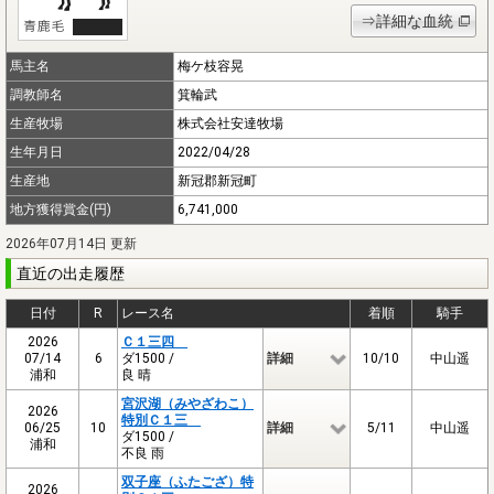
⇒詳細な血統
馬主名
梅ケ枝容晃
調教師名
箕輪武
生産牧場
株式会社安達牧場
生年月日
2022/04/28
生産地
新冠郡新冠町
地方獲得賞金(円)
6,741,000
2026年07月14日 更新
直近の出走履歴
日付
R
レース名
着順
騎手
2026
Ｃ１三四
07/14
6
ダ1500 /
詳細
10/10
中山遥
浦和
良 晴
宮沢湖（みやざわこ）
2026
特別Ｃ１三
06/25
10
詳細
5/11
中山遥
ダ1500 /
浦和
不良 雨
双子座（ふたござ）特
2026