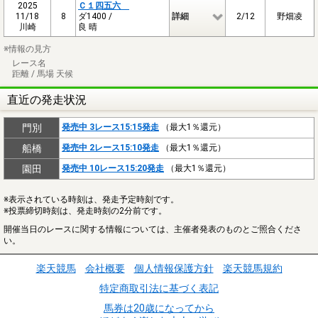
2025
Ｃ１四五六
11/18
8
ダ1400 /
詳細
2/12
野畑凌
川崎
良 晴
※情報の見方
レース名
距離 / 馬場 天候
直近の発走状況
門別
発売中 3レース15:15発走
（最大1％還元）
船橋
発売中 2レース15:10発走
（最大1％還元）
園田
発売中 10レース15:20発走
（最大1％還元）
※表示されている時刻は、発走予定時刻です。
※投票締切時刻は、発走時刻の2分前です。
開催当日のレースに関する情報については、主催者発表のものとご照合くださ
い。
楽天競馬
会社概要
個人情報保護方針
楽天競馬規約
特定商取引法に基づく表記
馬券は20歳になってから