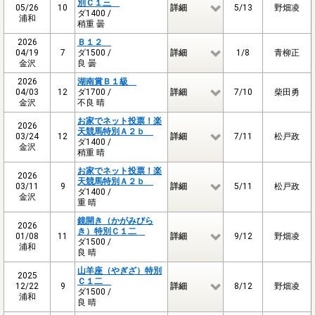
別Ｃ１三
05/26
10
詳細
5/13
野畑凌
ダ1400 /
浦和
稍重 曇
2026
Ｂ１２
04/19
7
ダ1500 /
詳細
1/8
青柳正
金沢
良 曇
2026
湖南賞Ｂ１級
04/03
12
ダ1700 /
詳細
7/10
柴田勇
金沢
不良 晴
お家でネット投票！楽
2026
天競馬特別Ａ２ｂ
03/24
12
詳細
7/11
松戸政
ダ1400 /
金沢
稍重 晴
お家でネット投票！楽
2026
天競馬特別Ａ２ｂ
03/11
9
詳細
5/11
松戸政
ダ1400 /
金沢
重 晴
鏡開き（かがみびら
2026
き）特別Ｃ１二
01/08
11
詳細
9/12
野畑凌
ダ1500 /
浦和
良 晴
山羊座（やぎざ）特別
2025
Ｃ１二
12/22
9
詳細
8/12
野畑凌
ダ1500 /
浦和
良 晴