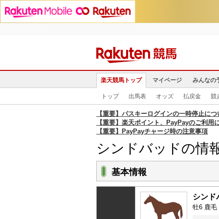
楽天競馬トップ
マイページ
みんなの
トップ
出馬表
オッズ
払戻金
競
【重要】パスキーログインの一時停止につ
【重要】楽天ポイント、PayPayのご利用
【重要】PayPayチャージ時の注意事項
シンドバッドの情
基本情報
シンド
牡6 鹿毛