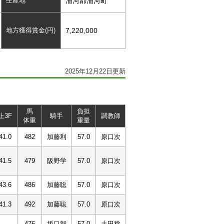
生産地
浦河郡浦河町
地方獲得賞金(円)
7,220,000
2025年12月22日更新
馬
負担
上3F
騎手
調教師
体重
重量
41.0
482
加藤利
57.0
原口次
41.5
479
阪野学
57.0
原口次
43.6
486
加藤聡
57.0
原口次
41.3
492
加藤聡
57.0
原口次
-
476
坂口智
57.0
土田稔