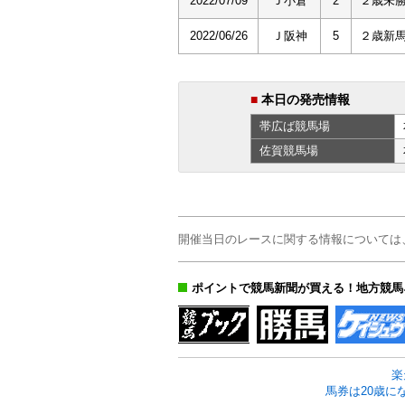
2022/07/09
Ｊ小倉
2
２歳未
2022/06/26
Ｊ阪神
5
２歳新
■
本日の発売情報
帯広ば
競馬場
佐賀
競馬場
開催当日のレースに関する情報については
ポイントで競馬新聞が買える！地方競馬
楽
馬券は20歳に