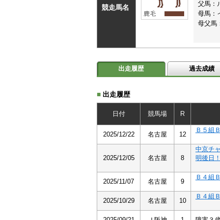
父馬：
競走馬名
母馬：
母父馬
出走履歴
過去成績
■
出走履歴
日付
競馬場
R
Ｂ５組
2025/12/22
名古屋
12
中京チ
2025/12/05
名古屋
8
明後日
Ｂ４組
2025/11/07
名古屋
9
Ｂ４組
2025/10/29
名古屋
10
2025/09/21
Ｊ阪神
1
障害３