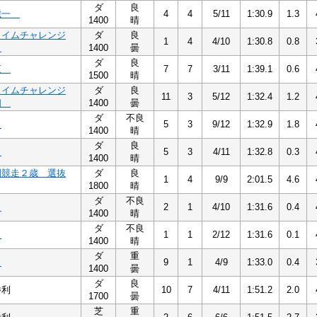
ダ
良
歳一
4
4
5/11
1:30.9
1.3
1400
晴
タイムチャレンジ
ダ
良
1
4
4/10
1:30.8
0.8
二
1400
曇
ダ
良
五
7
7
3/11
1:39.1
0.6
1500
晴
タイムチャレンジ
ダ
良
11
3
5/12
1:32.4
1.2
四
1400
曇
ダ
不良
二
5
3
9/12
1:32.9
1.8
1400
晴
ダ
良
三
5
3
4/11
1:32.8
0.3
1400
晴
別競走２歳 選抜
ダ
良
1
4
9/9
2:01.5
4.6
1800
晴
ダ
不良
三
2
1
4/10
1:31.6
0.4
1400
晴
ダ
不良
四
1
1
2/12
1:31.6
0.1
1400
晴
ダ
重
三
9
1
4/9
1:33.0
0.4
1400
曇
ダ
良
勝利
10
7
4/11
1:51.2
2.0
1700
曇
芝
重