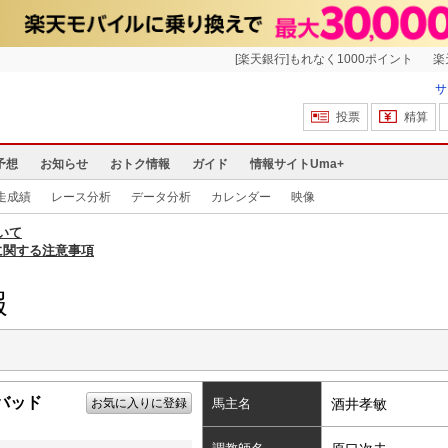
[楽天銀行]もれなく1000ポイント
楽
サ
投票
精算
予想
お知らせ
おトク情報
ガイド
情報サイトUma+
走成績
レース分析
データ分析
カレンダー
映像
いて
に関する注意事項
報
バッド
お気に入りに登録
馬主名
酒井孝敏