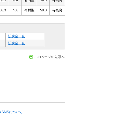
36.5
464
岩田望
54.0
寺島良
36.3
466
今村聖
50.0
寺島良
払戻金一覧
払戻金一覧
このページの先頭へ
SMSについて