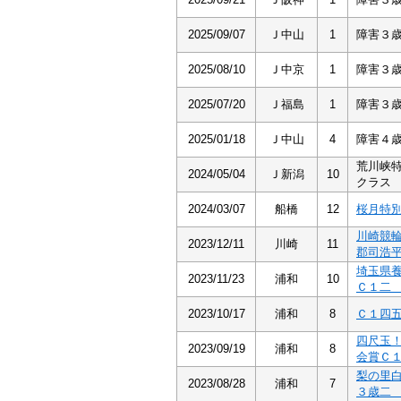
2025/09/07
Ｊ中山
1
障害３
2025/08/10
Ｊ中京
1
障害３
2025/07/20
Ｊ福島
1
障害３
2025/01/18
Ｊ中山
4
障害４
荒川峡
2024/05/04
Ｊ新潟
10
クラス
2024/03/07
船橋
12
桜月特
川崎競
2023/12/11
川崎
11
郡司浩
埼玉県
2023/11/23
浦和
10
Ｃ１
2023/10/17
浦和
8
Ｃ１四
四尺玉
2023/09/19
浦和
8
会賞Ｃ
梨の里
2023/08/28
浦和
7
３歳