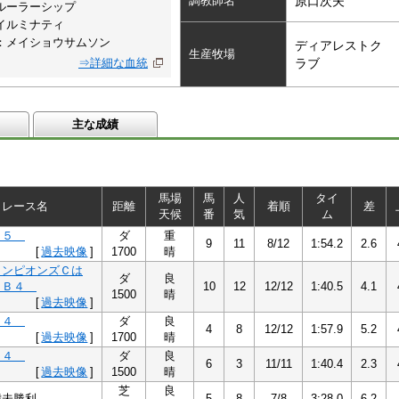
調教師名
原口次夫
ルーラーシップ
イルミナティ
：メイショウサムソン
ディアレストク
生産牧場
⇒詳細な血統
ラブ
主な成績
馬場
馬
人
タイ
レース名
距離
着順
差
天候
番
気
ム
Ｂ５
ダ
重
9
11
8/12
1:54.2
2.6
[
過去映像
]
1700
晴
ャンピオンズＣは
ダ
良
！Ｂ４
10
12
12/12
1:40.5
4.1
1500
晴
[
過去映像
]
Ｂ４
ダ
良
4
8
12/12
1:57.9
5.2
[
過去映像
]
1700
晴
Ｂ４
ダ
良
6
3
11/11
1:40.4
2.3
[
過去映像
]
1500
晴
芝
良
歳未勝利
5
8
7/8
3:28.0
6.2