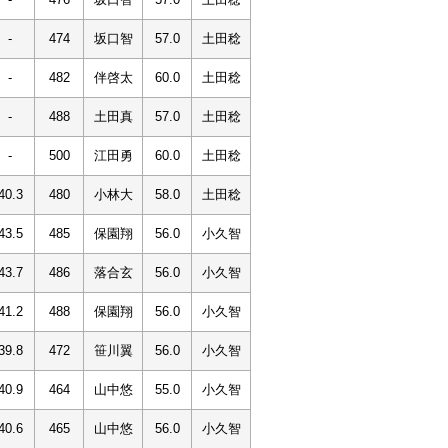
-
474
坂口智
57.0
土田稔
-
482
伴啓太
60.0
土田稔
-
488
土田真
57.0
土田稔
-
500
江田勇
60.0
土田稔
40.3
480
小林大
58.0
土田稔
43.5
485
保園翔
56.0
小久智
43.7
486
落合玄
56.0
小久智
41.2
488
保園翔
56.0
小久智
39.8
472
笹川翼
56.0
小久智
40.9
464
山中悠
55.0
小久智
40.6
465
山中悠
56.0
小久智