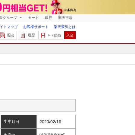
天グループ
カード
銀行
楽天市場
イトマップ
お客様サポート
楽天競馬とは
照会
履歴
ﾚｰｽ動画
入金
生年月日
2020/02/16