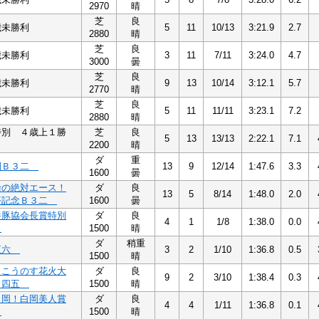
2970
晴
芝
良
歳未勝利
5
11
10/13
3:21.9
2.7
2880
晴
芝
良
歳未勝利
3
11
7/11
3:24.0
4.7
3000
曇
芝
良
歳未勝利
9
13
10/14
3:12.1
5.7
2770
晴
芝
良
歳未勝利
5
11
11/11
3:23.1
7.2
2880
晴
特別 ４歳上１勝
芝
良
5
13
13/13
2:22.1
7.1
2200
晴
ダ
重
別Ｂ３二
13
9
12/14
1:47.6
3.3
1600
曇
輪の絶対エース！
ダ
良
13
5
8/14
1:48.0
2.0
平記念Ｂ３二
1600
曇
養豚協会長賞特別
ダ
良
4
1
1/8
1:38.0
0.0
二
1500
晴
ダ
稍重
五六
3
2
1/10
1:36.8
0.5
1500
晴
！こうのす花火大
ダ
良
9
2
3/10
1:38.4
0.3
１四五
1500
晴
白岡！白岡美人賞
ダ
良
4
4
1/11
1:36.8
0.1
二
1500
晴