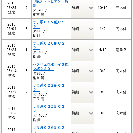
Ｃ級チャンピオン 特
2013
別
07/25
9
詳細
10/10
高木健
ダ1400 /
笠松
稍重 曇
サラ系Ｃ１９組Ｃ１
2013
９
07/08
5
詳細
1/9
高木健
ダ800 /
笠松
良 晴
サラ系Ｃ２０組Ｃ２
2013
０
06/25
1
詳細
4/10
湯前良
ダ1400 /
笠松
良 曇
ハクリュウボーイを偲
2013
ぶ杯Ｃ２０
06/14
5
詳細
3/8
高木健
ダ800 /
笠松
稍重 曇
サラ系Ｃ２２組Ｃ２
2013
２
05/29
2
詳細
9/9
高木健
ダ1400 /
笠松
不良 雨
サラ系Ｃ２２組Ｃ２
2013
２
05/15
3
詳細
8/9
高木健
ダ1400 /
笠松
良 曇
サラ系Ｃ２６組Ｃ２
2013
６