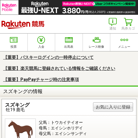
楽天競馬
通知
馬券カゴ
投票
入金
出馬表
レース映像
メニュー
【重要】パスキーログインの一時停止について
【重要】楽天競馬に登録されている情報をご確認ください
【重要】PayPayチャージ時の注意事項
スズキングの情報
スズキング
お気に入りに登録
牡19 鹿毛
父馬：トウカイテイオー
母馬：エイシンホリデイ
母父馬：エイシンサンディ