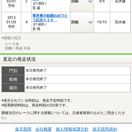
03/01
2
詳細
9/9
高木健
ダ1400 /
笠松
良 曇
筒井勇介結婚おめでと
2013
う記念Ｃ２６
01/25
4
詳細
10/10
高木健
ダ1400 /
笠松
良 晴
※情報の見方
レース名
距離 / 馬場 天候
直近の発走状況
門別
本日発売終了
船橋
本日発売終了
園田
本日発売終了
※表示されている時刻は、発走予定時刻です。
※投票締切時刻は、発走時刻の2分前です。
開催当日のレースに関する情報については、主催者発表のものとご照合くださ
い。
楽天競馬
会社概要
個人情報保護方針
楽天競馬規約