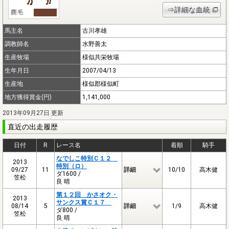
⇒詳細な血統
馬主名
古川孝雄
調教師名
水野善太
生産牧場
様似共栄牧場
生年月日
2007/04/13
生産地
様似郡様似町
地方獲得賞金(円)
1,141,000
2013年09月27日 更新
直近の出走履歴
日付
R
レース名
着順
騎手
なでしこ特別Ｃ１２
2013
特別（ロ）
09/27
11
詳細
10/10
高木健
ダ1600 /
笠松
良 晴
第１２回 かさオク・
2013
サンクス賞Ｃ１７
08/14
5
詳細
1/9
高木健
ダ800 /
笠松
良 晴