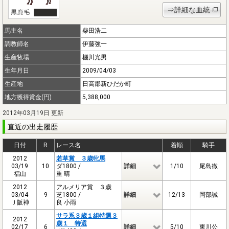
⇒詳細な血統
馬主名
柴田浩二
調教師名
伊藤強一
生産牧場
棚川光男
生年月日
2009/04/03
生産地
日高郡新ひだか町
地方獲得賞金(円)
5,388,000
2012年03月19日 更新
直近の出走履歴
日付
R
レース名
着順
騎手
2012
若草賞 ３歳牝馬
03/19
10
ダ1800 /
詳細
1/10
尾島徹
福山
重 晴
2012
アルメリア賞 ３歳
03/04
9
芝1800 /
詳細
12/13
岡部誠
Ｊ阪神
良 小雨
サラ系３歳１組特選３
2012
歳１ 特選
02/17
6
詳細
5/10
東川公