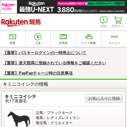
楽天競馬
通知
馬券カゴ
投票
入金
出馬表
レース映像
メニュー
【重要】パスキーログインの一時停止について
【重要】楽天競馬に登録されている情報をご確認ください
【重要】PayPayチャージ時の注意事項
キミニコイシテの情報
キミニコイシテ
お気に入りに登録
牝17 黒鹿毛
父馬：ブラックホーク
母馬：レディズレストラン
母父馬：クリエイター