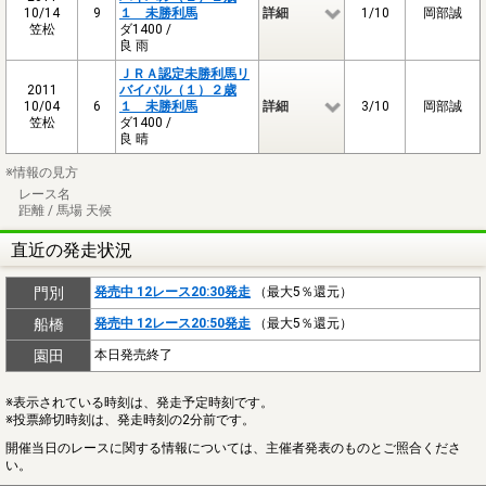
10/14
9
１ 未勝利馬
詳細
1/10
岡部誠
笠松
ダ1400 /
良 雨
ＪＲＡ認定未勝利馬リ
2011
バイバル（１）２歳
10/04
6
１ 未勝利馬
詳細
3/10
岡部誠
笠松
ダ1400 /
良 晴
※情報の見方
レース名
距離 / 馬場 天候
直近の発走状況
門別
発売中 12レース20:30発走
（最大5％還元）
船橋
発売中 12レース20:50発走
（最大5％還元）
園田
本日発売終了
※表示されている時刻は、発走予定時刻です。
※投票締切時刻は、発走時刻の2分前です。
開催当日のレースに関する情報については、主催者発表のものとご照合くださ
い。