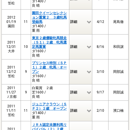
ダ1400 /
笠松
良 晴
園田クイーンセレクシ
2012
ョン重賞２ ３歳牝馬
01/19
11
登録馬
詳細
4/12
尾島徹
園田
ダ1400 /
重 雨
東京２歳優駿牝馬競走
2011
（Ｓ１）２歳 牝馬選
12/31
10
定馬重賞
詳細
8/16
和田譲
大井
ダ1600 /
良 晴
プリンセス特別（ＳＰ
2011
１）２歳 牝馬・オー
12/12
9
プン
詳細
3/10
岡部誠
笠松
ダ1600 /
良 晴
2011
白菊賞 ２歳
11/27
9
芝1600 /
詳細
9/17
岡部誠
Ｊ京都
良 晴
ジュニアクラウン（Ｓ
2011
Ｐ２）２歳 オープン
11/11
11
詳細
2/10
濱口楠
ダ1400 /
笠松
重 雨
ＪＲＡ認定未勝利馬リ
2011
バイバル（２）２歳