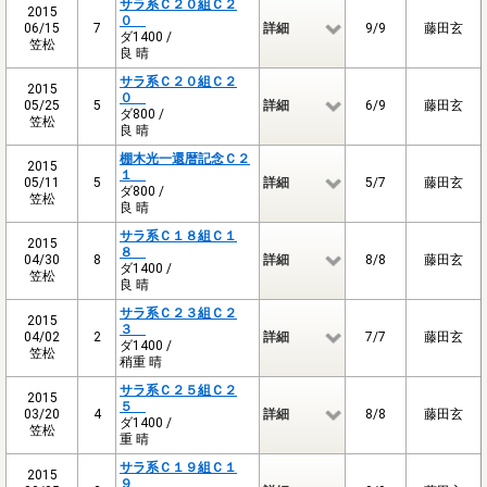
サラ系Ｃ２０組Ｃ２
2015
０
06/15
7
詳細
9/9
藤田玄
ダ1400 /
笠松
良 晴
サラ系Ｃ２０組Ｃ２
2015
０
05/25
5
詳細
6/9
藤田玄
ダ800 /
笠松
良 晴
棚木光一還暦記念Ｃ２
2015
１
05/11
5
詳細
5/7
藤田玄
ダ800 /
笠松
良 晴
サラ系Ｃ１８組Ｃ１
2015
８
04/30
8
詳細
8/8
藤田玄
ダ1400 /
笠松
良 晴
サラ系Ｃ２３組Ｃ２
2015
３
04/02
2
詳細
7/7
藤田玄
ダ1400 /
笠松
稍重 晴
サラ系Ｃ２５組Ｃ２
2015
５
03/20
4
詳細
8/8
藤田玄
ダ1400 /
笠松
重 晴
サラ系Ｃ１９組Ｃ１
2015
９