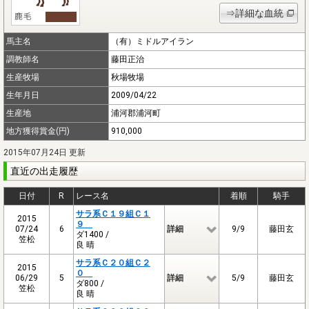
⇒詳細な血統
馬主名
（有）ミドルアイラン
調教師名
藤田正治
生産牧場
秋場牧場
生年月日
2009/04/22
生産地
浦河郡浦河町
地方獲得賞金(円)
910,000
2015年07月24日 更新
直近の出走履歴
日付
R
レース名
着順
騎手
サラ系Ｃ１９組Ｃ１
2015
９
07/24
6
詳細
9/9
藤田玄
ダ1400 /
笠松
良 晴
サラ系Ｃ２０組Ｃ２
2015
０
06/29
5
詳細
5/9
藤田玄
ダ800 /
笠松
良 晴