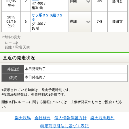
03/05
2
詳細
9/9
藤田玄
ダ1400 /
笠松
稍重 曇
サラ系Ｃ２６組Ｃ２
2015
６
02/16
6
詳細
7/8
藤田玄
ダ1400 /
笠松
良 晴
※情報の見方
レース名
距離 / 馬場 天候
直近の発走状況
帯広ば
本日発売終了
佐賀
本日発売終了
※表示されている時刻は、発走予定時刻です。
※投票締切時刻は、発走時刻の2分前です。
開催当日のレースに関する情報については、主催者発表のものとご照合くださ
い。
楽天競馬
会社概要
個人情報保護方針
楽天競馬規約
特定商取引法に基づく表記