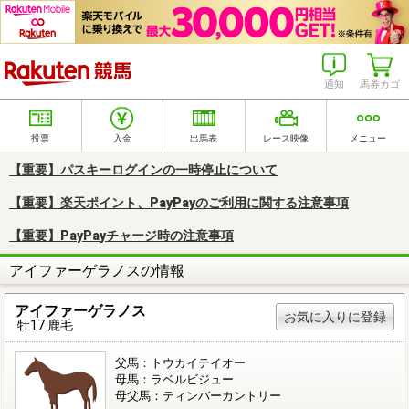
楽天競馬
通知
馬券カゴ
投票
入金
出馬表
レース映像
メニュー
【重要】パスキーログインの一時停止について
【重要】楽天ポイント、PayPayのご利用に関する注意事項
【重要】PayPayチャージ時の注意事項
アイファーゲラノスの情報
アイファーゲラノス
お気に入りに登録
牡17 鹿毛
父馬：トウカイテイオー
母馬：ラベルビジュー
母父馬：ティンバーカントリー