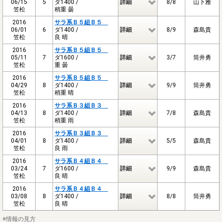
06/15
5
ダ1400 /
詳細
8/8
山下雅
笠松
稍重 曇
2016
サラ系Ｂ５組Ｂ５
06/01
6
ダ1400 /
詳細
8/9
森島貴
笠松
良 晴
2016
サラ系Ｂ５組Ｂ５
05/11
7
ダ1600 /
詳細
3/7
筒井勇
笠松
重 曇
2016
サラ系Ｂ５組Ｂ５
04/29
8
ダ1400 /
詳細
9/9
筒井勇
笠松
稍重 晴
2016
サラ系Ｂ３組Ｂ３
04/13
8
ダ1400 /
詳細
7/8
森島貴
笠松
稍重 雨
2016
サラ系Ｂ３組Ｂ３
04/01
8
ダ1400 /
詳細
5/5
森島貴
笠松
良 雨
2016
サラ系Ｂ４組Ｂ４
03/24
7
ダ1600 /
詳細
9/9
森島貴
笠松
良 晴
2016
サラ系Ｂ４組Ｂ４
03/08
8
ダ1400 /
詳細
8/8
筒井勇
笠松
良 晴
※情報の見方