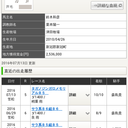
⇒詳細な血統
馬主名
鈴木和彦
調教師名
栗本陽一
生産牧場
津田牧場
生年月日
2010/04/26
生産地
新冠郡新冠町
地方獲得賞金(円)
2,536,000
2016年07月13日 更新
直近の出走履歴
日付
R
レース名
着順
騎手
タガノジンガロメモリ
2016
アルＢ５
07/13
5
詳細
10/10
森島貴
ダ1400 /
笠松
稍重 雨
2016
サラ系Ｂ６組Ｂ６
06/29
6
ダ1400 /
詳細
8/9
森島貴
笠松
良 雨
2016
サラ系Ｂ５組Ｂ５