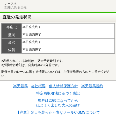
レース名
距離 / 馬場 天候
直近の発走状況
帯広ば
本日発売終了
盛岡
本日発売終了
金沢
本日発売終了
佐賀
本日発売終了
※表示されている時刻は、発走予定時刻です。
※投票締切時刻は、発走時刻の2分前です。
開催当日のレースに関する情報については、主催者発表のものとご照合くださ
い。
楽天競馬
会社概要
個人情報保護方針
楽天競馬規約
特定商取引法に基づく表記
馬券は20歳になってから
ほどよく楽しむ大人の遊び
【注意】楽天を装った不審なメールやSMSについて