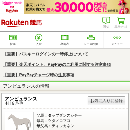
楽天競馬
通知
馬券カゴ
投票
入金
出馬表
レース映像
メニュー
【重要】パスキーログインの一時停止について
【重要】楽天ポイント、PayPayのご利用に関する注意事項
【重要】PayPayチャージ時の注意事項
アンビュランスの情報
アンビュランス
お気に入りに登録
牡16 芦毛
父馬：タップダンスシチー
母馬：ツダノコマコ
母父馬：ティッカネン