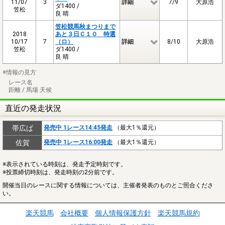
11/07
3
詳細
7/9
大原浩
ダ1400 /
笠松
良 晴
笠松競馬秋まつりまで
2018
あと３日Ｃ１０ 特選
10/17
7
（ロ）
詳細
8/10
大原浩
笠松
ダ1400 /
良 晴
※情報の見方
レース名
距離 / 馬場 天候
直近の発走状況
帯広ば
発売中 1レース14:45発走
（最大1％還元）
佐賀
発売中 1レース16:00発走
（最大1％還元）
※表示されている時刻は、発走予定時刻です。
※投票締切時刻は、発走時刻の2分前です。
開催当日のレースに関する情報については、主催者発表のものとご照合くださ
い。
楽天競馬
会社概要
個人情報保護方針
楽天競馬規約