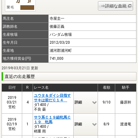
⇒詳細な血統
馬主名
寺屋圭一
調教師名
後藤正義
生産牧場
バンダム牧場
生年月日
2012/03/20
生産地
浦河郡浦河町
地方獲得賞金(円)
741,000
2019年03月21日 更新
直近の出走履歴
日付
R
レース名
着順
騎手
ユウタ＆ダイシ目指す
2019
サキは前だＣ１４
03/21
4
詳細
9/10
藤原幹
ダ1400 /
笠松
不良 曇
サラ系Ｃ１９組牝馬Ｃ
2019
１９ 牝馬
02/19
1
詳細
8/9
渡邊竜
ダ1400 /
笠松
稍重 雨