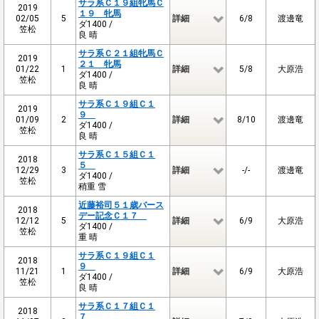
サラ系Ｃ１９組牝馬Ｃ
2019
１９ 牝馬
02/05
5
詳細
6/8
渡邊竜
ダ1400 /
笠松
良 晴
サラ系Ｃ２１組牝馬Ｃ
2019
２１ 牝馬
01/22
1
詳細
5/8
大原浩
ダ1400 /
笠松
良 晴
サラ系Ｃ１９組Ｃ１
2019
９
01/09
2
詳細
8/10
渡邊竜
ダ1400 /
笠松
良 晴
サラ系Ｃ１５組Ｃ１
2018
５
12/29
3
詳細
-/-
渡邊竜
ダ1400 /
笠松
稍重 雪
近藤裕司５１歳バース
2018
デー記念Ｃ１７
12/12
5
詳細
6/9
大原浩
ダ1400 /
笠松
重 晴
サラ系Ｃ１９組Ｃ１
2018
９
11/21
1
詳細
6/9
大原浩
ダ1400 /
笠松
良 晴
サラ系Ｃ１７組Ｃ１
2018
７