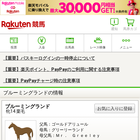
楽天競馬
通知
馬券カゴ
投票
入金
出馬表
レース映像
メニュー
【重要】パスキーログインの一時停止について
【重要】楽天ポイント、PayPayのご利用に関する注意事項
【重要】PayPayチャージ時の注意事項
ブルーミングランドの情報
ブルーミングランド
お気に入りに登録
牝14 栗毛
父馬：ゴールドアリュール
母馬：グリーリーランド
母父馬：Ｍｒ． Ｇｒｅｅｌｅｙ