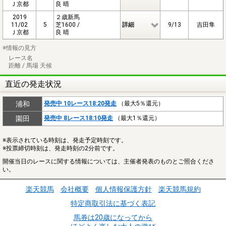
Ｊ京都
良 晴
2019
２歳新馬
11/02
5
芝1600 /
詳細
9/13
吉田隼
Ｊ京都
良 晴
※情報の見方
レース名
距離 / 馬場 天候
直近の発走状況
浦和
発売中 10レース18:20発走
（最大5％還元）
園田
発売中 8レース18:10発走
（最大1％還元）
※表示されている時刻は、発走予定時刻です。
※投票締切時刻は、発走時刻の2分前です。
開催当日のレースに関する情報については、主催者発表のものとご照合くださ
い。
楽天競馬
会社概要
個人情報保護方針
楽天競馬規約
特定商取引法に基づく表記
馬券は20歳になってから