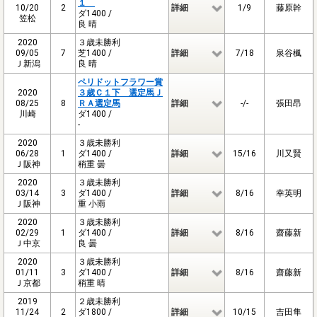
１
10/20
2
詳細
1/9
藤原幹
ダ1400 /
笠松
良 晴
2020
３歳未勝利
09/05
7
芝1400 /
詳細
7/18
泉谷楓
Ｊ新潟
良 晴
ペリドットフラワー賞
2020
３歳Ｃ１下 選定馬Ｊ
08/25
8
ＲＡ選定馬
詳細
-/-
張田昂
川崎
ダ1400 /
-
2020
３歳未勝利
06/28
1
ダ1400 /
詳細
15/16
川又賢
Ｊ阪神
稍重 曇
2020
３歳未勝利
03/14
3
ダ1400 /
詳細
8/16
幸英明
Ｊ阪神
重 小雨
2020
３歳未勝利
02/29
1
ダ1400 /
詳細
8/16
齋藤新
Ｊ中京
良 曇
2020
３歳未勝利
01/11
3
ダ1400 /
詳細
8/16
齋藤新
Ｊ京都
稍重 晴
2019
２歳未勝利
11/24
2
ダ1800 /
詳細
10/15
吉田隼