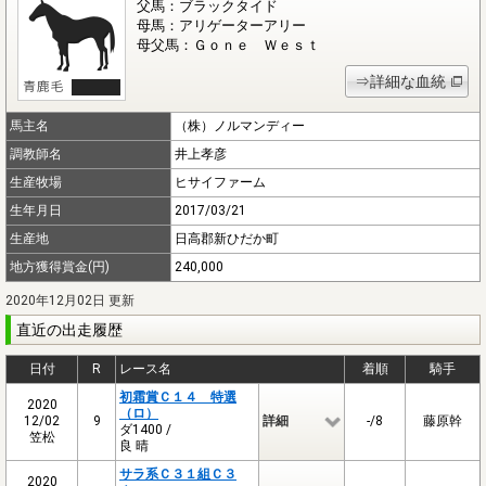
父馬：ブラックタイド
母馬：アリゲーターアリー
母父馬：Ｇｏｎｅ Ｗｅｓｔ
⇒詳細な血統
馬主名
（株）ノルマンディー
調教師名
井上孝彦
生産牧場
ヒサイファーム
生年月日
2017/03/21
生産地
日高郡新ひだか町
地方獲得賞金(円)
240,000
2020年12月02日 更新
直近の出走履歴
日付
R
レース名
着順
騎手
初霜賞Ｃ１４ 特選
2020
（ロ）
12/02
9
詳細
-/8
藤原幹
ダ1400 /
笠松
良 晴
サラ系Ｃ３１組Ｃ３
2020