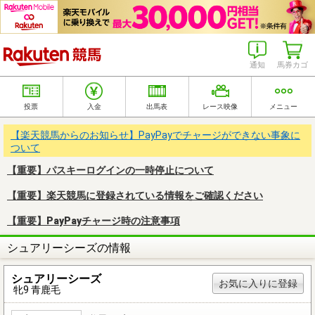
楽天競馬
通知
馬券カゴ
投票
入金
出馬表
レース映像
メニュー
【楽天競馬からのお知らせ】PayPayでチャージができない事象に
ついて
【重要】パスキーログインの一時停止について
【重要】楽天競馬に登録されている情報をご確認ください
【重要】PayPayチャージ時の注意事項
シュアリーシーズの情報
シュアリーシーズ
お気に入りに登録
牝9 青鹿毛