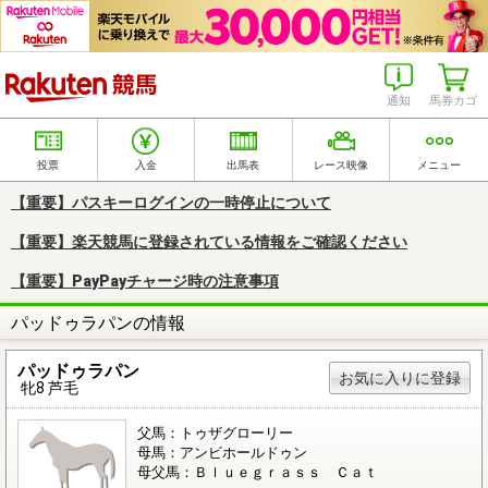
楽天競馬
通知
馬券カゴ
投票
入金
出馬表
レース映像
メニュー
【重要】パスキーログインの一時停止について
【重要】楽天競馬に登録されている情報をご確認ください
【重要】PayPayチャージ時の注意事項
パッドゥラパンの情報
パッドゥラパン
お気に入りに登録
牝8 芦毛
父馬：トゥザグローリー
母馬：アンビホールドゥン
母父馬：Ｂｌｕｅｇｒａｓｓ Ｃａｔ